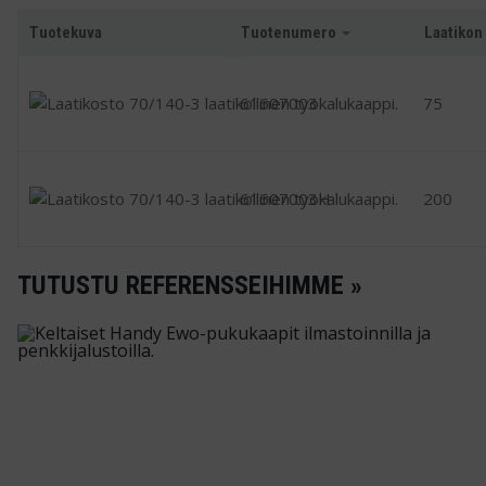
Tuotekuva
Tuotenumero
Laatikon
61607003
75
61607003H
200
TUTUSTU REFERENSSEIHIMME »