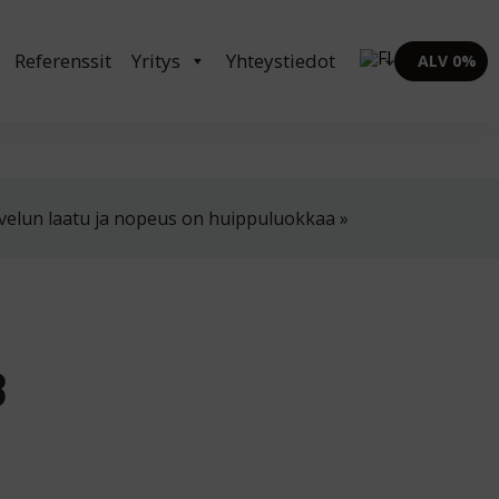
in klo 8-16
02 4310 400
myynti@thtt.fi
Referenssit
Yritys
Yhteystiedot
ALV 0%
velun laatu ja nopeus on huippuluokkaa »
3