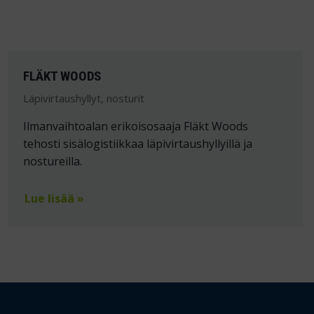
FLÄKT WOODS
Läpivirtaushyllyt, nosturit
Ilmanvaihtoalan erikoisosaaja Fläkt Woods
tehosti sisälogistiikkaa läpivirtaushyllyillä ja
nostureilla.
Lue lisää »