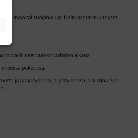
 nostoliinoja tai suojahuiluja. Näin layout‑muutokset
ojaa mittavälineet vuoron vaihdon aikana.
s yhdessä paketissa.
tta ja pitää työtilasi järjestyksessä ja siistinä. Sen
n.