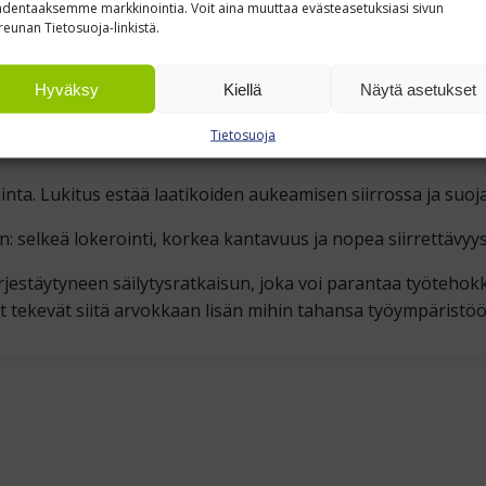
dentaaksemme markkinointia. Voit aina muuttaa evästeasetuksiasi sivun
E
reunan Tietosuoja-linkistä.
trukin haarukka mahtuu rungon alle ja laatikosto siirtyy ilman
Hyväksy
Kiellä
Näytä asetukset
Tietosuoja
avainta. Lukitus estää laatikoiden aukeamisen siirrossa ja su
on: selkeä lokerointi, korkea kantavuus ja nopea siirrettävyy
jestäytyneen säilytysratkaisun, joka voi parantaa työtehokkuu
t tekevät siitä arvokkaan lisän mihin tahansa työympäristöö