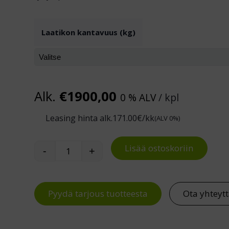
Laatikon kantavuus (kg)
Alk.
€
1900,00
0 % ALV
/ kpl
Leasing hinta alk.
171.00
€/kk
(ALV 0%)
Lisää ostoskoriin
-
+
Laatikosto 70/140-3 määrä
Pyydä tarjous tuotteesta
Ota yhteyt