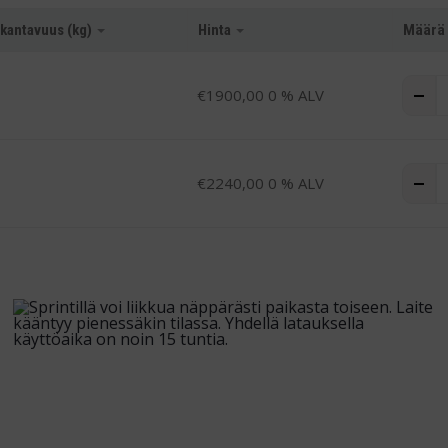
 kantavuus (kg)
Hinta
Määrä
L
-
€
1900,00
0 % ALV
L
-
€
2240,00
0 % ALV