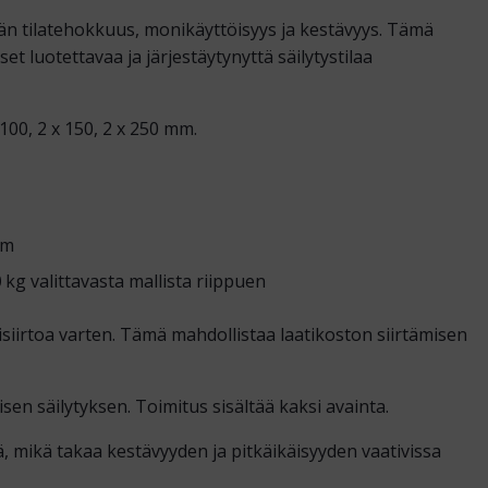
än tilatehokkuus, monikäyttöisyys ja kestävyys. Tämä
et luotettavaa ja järjestäytynyttä säilytystilaa
100, 2 x 150, 2 x 250 mm.
mm
0
kg valittavasta mallista riippuen
kisiirtoa varten. Tämä mahdollistaa laatikoston siirtämisen
sen säilytyksen. Toimitus sisältää kaksi avainta.
, mikä takaa kestävyyden ja pitkäikäisyyden vaativissa