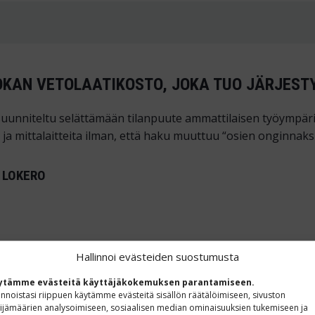
UOKAN VETOLAATIKOSTO, JOKA TUO JÄRJES
suunniteltu selättämään tilanpuute ammattilaisen työympär
ja mittalaitteita ilman, että haku muuttuu “osien onginnaksi
 LOKERO
Hallinnoi evästeiden suostumusta
ytämme evästeitä käyttäjäkokemuksen parantamiseen.
eus 85 / 130 / 235 mm – 100 % ulosveto tekee jokaisesta kulm
innoistasi riippuen käytämme evästeitä sisällön räätälöimiseen, sivuston
ijämäärien analysoimiseen, sosiaalisen median ominaisuuksien tukemiseen ja