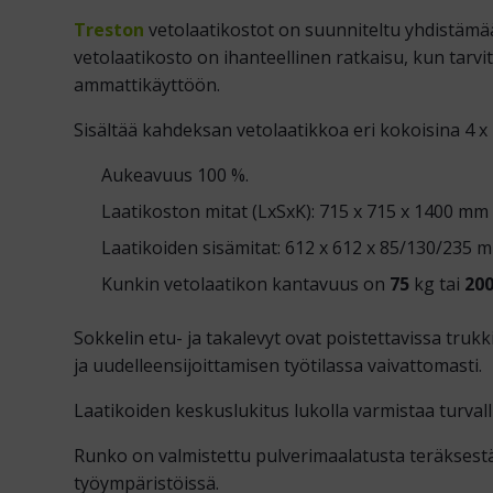
Treston
vetolaatikostot on suunniteltu yhdistämä
vetolaatikosto on ihanteellinen ratkaisu, kun tarvits
ammattikäyttöön.
Sisältää kahdeksan vetolaatikkoa eri kokoisina 4 x 
Aukeavuus 100 %.
Laatikoston mitat (LxSxK): 715 x 715 x 1400 mm
Laatikoiden sisämitat: 612 x 612 x 85/130/235 
Kunkin vetolaatikon kantavuus on
75
kg tai
20
Sokkelin etu- ja takalevyt ovat poistettavissa truk
ja uudelleensijoittamisen työtilassa vaivattomasti.
Laatikoiden keskuslukitus lukolla varmistaa turvalli
Runko on valmistettu pulverimaalatusta teräksestä
työympäristöissä.