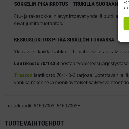
koh
SOKKELIN PIKAIRROTUS – TRUKILLA SUORAAN ALL
ala
Etu‑ ja takasokkelin levyt irtoavat yhdellä pultilla, 
eivät jumita tuotantoa.
KESKUSLUKITUS PITÄÄ SISÄLLÖN TURVASSA
Yksi avain, kaikki laatikot – toimitus sisältää kaksi 
Laatikosto 70/140‑3
nostaa työpisteesi järjestys­tas
Treston
laatikosto 70/140-3 tarjoaa luotettavan ja jär
vankka rakenne ja monikäyttöiset säilytysvaihtoehdo
Tuotekoodit: 61607003, 61607003H
TUOTEVAIHTOEHDOT