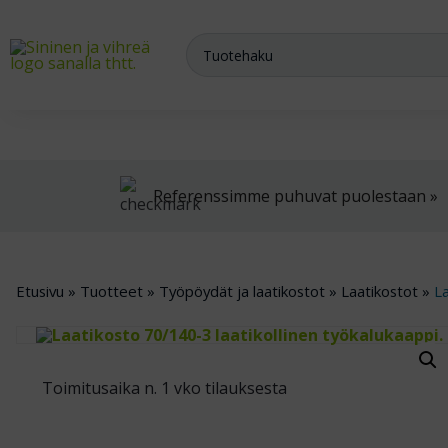
Meiltä saat varasto-, teollisuus- ja arkistokalusteet sekä trukit
Referenssimme puhuvat puolestaan »
Etusivu
»
Tuotteet
»
Työpöydät ja laatikostot
»
Laatikostot
»
L
Toimitusaika n. 1 vko tilauksesta