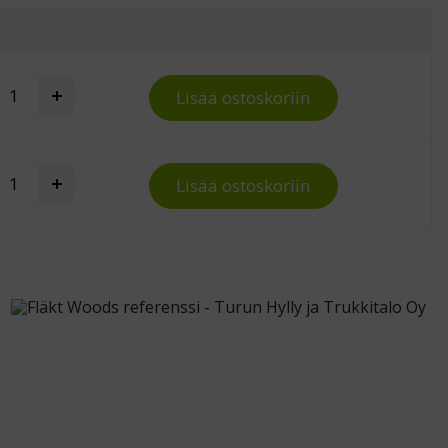
aatikosto 70/140-3 quantity
+
Lisää ostoskoriin
aatikosto 70/140-3 quantity
+
Lisää ostoskoriin