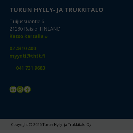
TURUN HYLLY- JA TRUKKITALO
Tuijussuontie 6
21280 Raisio, FINLAND
Katso kartalla »
02 4310 400
myynti@thtt.fi
041 731 9683
LinkedIn
Instagram
Facebook
Copyright © 2026 Turun Hylly- ja Trukkitalo Oy