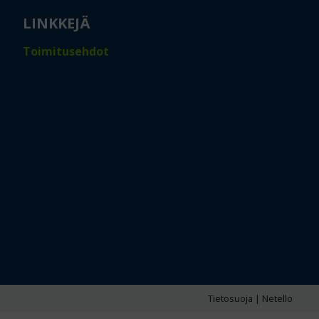
LINKKEJÄ
Toimitusehdot
Tietosuoja
|
Netello