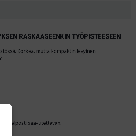
TYKSEN RASKAASEENKIN TYÖPISTEESEEN
istössä. Korkea, mutta kompaktin levyinen
”.
asta helposti saavutettavan.