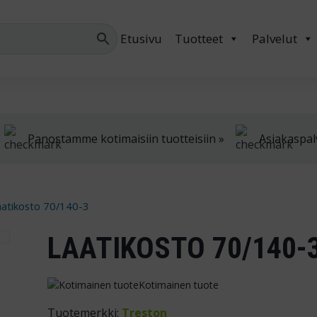
Palvelemme arkis
Etusivu
Tuotteet
Palvelut
Panostamme kotimaisiin tuotteisiin »
Asiakaspal
aatikosto 70/140-3
LAATIKOSTO 70/140-
Kotimainen tuote
Tuotemerkki:
Treston