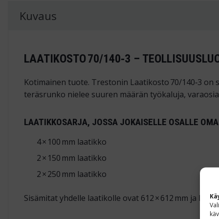
Kuvaus
LAATIKOSTO 70/140‑3 – TEOLLISUUSL
Kotimainen tuote. Trestonin Laatikosto 70/140‑3 on 
teräsrunko nielee suuren määrän työkaluja, varaosia 
LAATIKKOSARJA, JOSSA JOKAISELLE OSALLE OMA
4 × 100 mm laatikko
2 × 150 mm laatikko
2 × 250 mm laatikko
Kä
Sisämitat yhdelle laatikolle ovat 612 × 612 mm ja kork
Val
käv