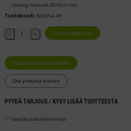
Leasing hinta alk.
3
€/kk
(ALV 0%)
Tuotekoodi:
855054-49
Laatikoston kiinnityssarja 30/35 Treston WB,TP ja TPH-p
Lisää ostoskoriin
-
+
Pyydä tarjous tuotteesta
Ota yhteyttä meihin
PYYDÄ TARJOUS / KYSY LISÄÄ TUOTTEESTA
"
" näyttää pakolliset kentät
*