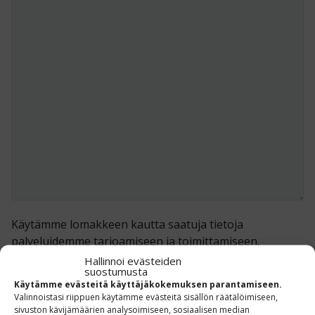
Käytämme lomakkeen kautta saatuja tietoja
palveluidemme tarjoamiseen ja toimittamiseen.
Lisätietoja löydät
Turun Hylly- ja Trukkitalo Oy:n
Hallinnoi evästeiden
suostumusta
tietosuojaselosteesta »
Käytämme evästeitä käyttäjäkokemuksen parantamiseen.
Valinnoistasi riippuen käytämme evästeitä sisällön räätälöimiseen,
sivuston kävijämäärien analysoimiseen, sosiaalisen median