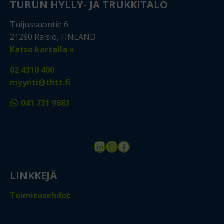
TURUN HYLLY- JA TRUKKITALO
Tuijussuontie 6
21280 Raisio, FINLAND
Katso kartalla »
02 4310 400
myynti@thtt.fi
041 731 9683
LinkedIn
Instagram
Facebook
LINKKEJÄ
Toimitusehdot