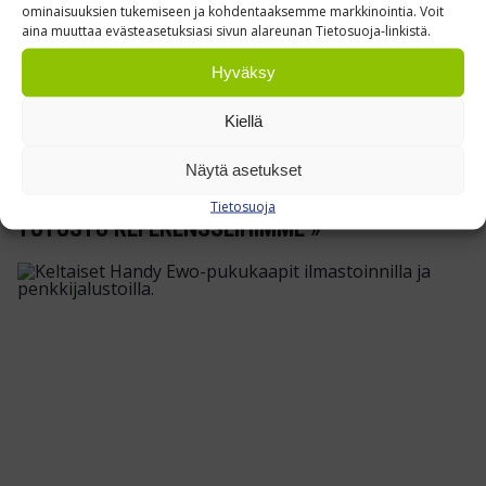
Lähetä
ominaisuuksien tukemiseen ja kohdentaaksemme markkinointia. Voit
aina muuttaa evästeasetuksiasi sivun alareunan Tietosuoja-linkistä.
Hyväksy
Kiellä
Kuvaus
Näytä asetukset
Tietosuoja
TUTUSTU REFERENSSEIHIMME »