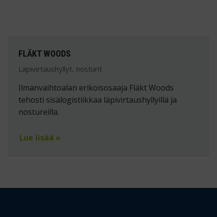
FLÄKT WOODS
Läpivirtaushyllyt, nosturit
Ilmanvaihtoalan erikoisosaaja Fläkt Woods
tehosti sisälogistiikkaa läpivirtaushyllyillä ja
nostureilla.
Lue lisää »