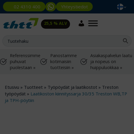
Yhteystiedot
02 4310 400
25,5 % ALV
Referenssimme
Panostamme
Asiakaspalvelun laatu
puhuvat
kotimaisiin
ja nopeus on
puolestaan »
tuotteisiin »
huippuluokkaa »
Etusivu
»
Tuotteet
»
Työpöydät ja laatikostot
»
Treston
työpöydät
»
Laatikoston kiinnityssarja 30/35 Treston WB,TP
ja TPH-pöytiin