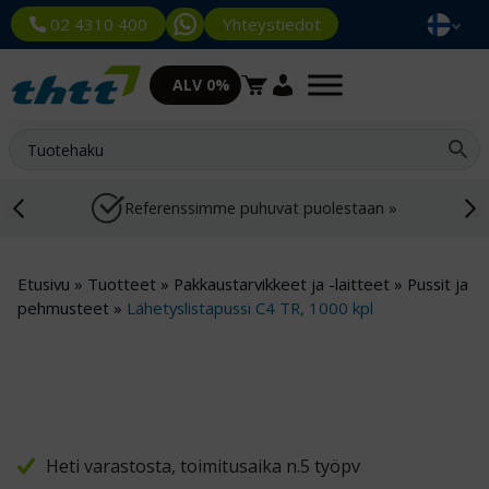
Yhteystiedot
02 4310 400
ALV 0%
Referenssimme puhuvat puolestaan »
Etusivu
»
Tuotteet
»
Pakkaustarvikkeet ja -laitteet
»
Pussit ja
pehmusteet
»
Lähetyslistapussi C4 TR, 1000 kpl
Heti varastosta, toimitusaika n.5 työpv