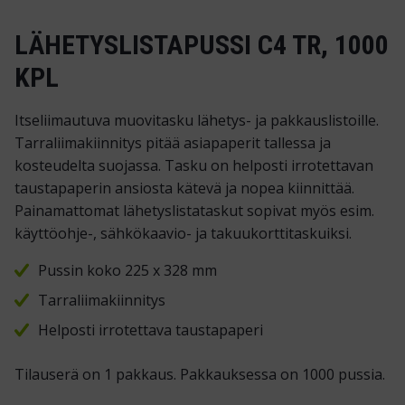
LÄHETYSLISTAPUSSI C4 TR, 1000
KPL
Itseliimautuva muovitasku lähetys- ja pakkauslistoille.
Tarraliimakiinnitys pitää asiapaperit tallessa ja
kosteudelta suojassa. Tasku on helposti irrotettavan
taustapaperin ansiosta kätevä ja nopea kiinnittää.
Painamattomat lähetyslistataskut sopivat myös esim.
käyttöohje-, sähkökaavio- ja takuukorttitaskuiksi.
Pussin koko 225 x 328 mm
Tarraliimakiinnitys
Helposti irrotettava taustapaperi
Tilauserä on 1 pakkaus. Pakkauksessa on 1000 pussia.