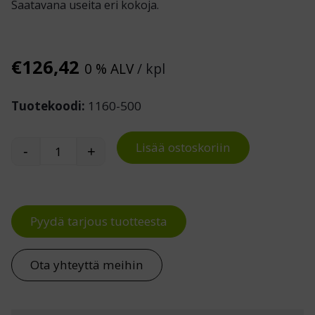
Saatavana useita eri kokoja.
€
126,42
0 % ALV
/ kpl
Tuotekoodi:
1160-500
Lisää ostoskoriin
-
+
Lähetyslistapussi C4 TR, 1000 kpl määrä
Pyydä tarjous tuotteesta
Ota yhteyttä meihin