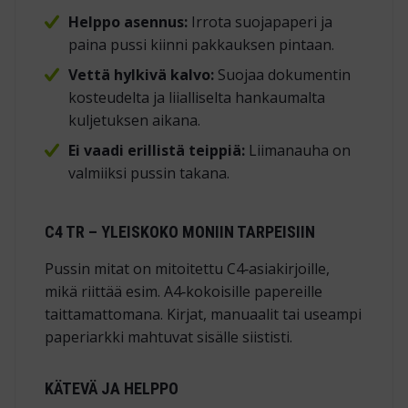
Helppo asennus:
Irrota suojapaperi ja
paina pussi kiinni pakkauksen pintaan.
Vettä hylkivä kalvo:
Suojaa dokumentin
kosteudelta ja liialliselta hankaumalta
kuljetuksen aikana.
Ei vaadi erillistä teippiä:
Liimanauha on
valmiiksi pussin takana.
C4 TR – YLEISKOKO MONIIN TARPEISIIN
Pussin mitat on mitoitettu C4‑asiakirjoille,
mikä riittää esim. A4‑kokoisille papereille
taittamattomana. Kirjat, manuaalit tai useampi
paperiarkki mahtuvat sisälle siististi.
KÄTEVÄ JA HELPPO