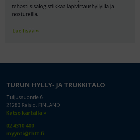
tehosti sisälogistiikkaa läpivirtaushyllyillä ja
nostureilla.
Lue lisää »
TURUN HYLLY- JA TRUKKITALO
Tuijussuontie 6
21280 Raisio, FINLAND
Katso kartalla »
02 4310 400
myynti@thtt.fi