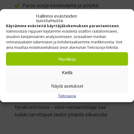
Paras suoja kosteudelta ja pölyltä:
Asiakirjat säilyvät kuivina myös haastavissa
Hallinnoi evästeiden
olosuhteissa.
suostumusta
Käytämme evästeitä käyttäjäkokemuksen parantamiseen.
Nopea kiinnitys: Erittäin yksinkertainen
Valinnoistasi riippuen käytämme evästeitä sisällön räätälöimiseen,
sivuston kävijämäärien analysoimiseen, sosiaalisen median
tapa huolehtia dokumenttien
ominaisuuksien tukemiseen ja kohdentaaksemme markkinointia. Voit
näkyvyydestä paketin pinnassa.
aina muuttaa evästeasetuksiasi sivun alareunan Tietosuoja-linkistä.
Ammattilaismainen ulkonäkö: Siisti ja
Hyväksy
helppo, ilman erillisiä teippikerroksia tai
monimutkaisia sulkuja.
Kiellä
Lähetyslistapussi C4 TR on käytännöllinen,
Näytä asetukset
nopea ja varma tapa varmistaa, että
Tietosuoja
kuljetusdokumentit pysyvät tallessa ja
hyväkuntoisina – sekä vastaanottaja saa
kaikki tarvittavat tiedot yhdellä vilkaisulla.