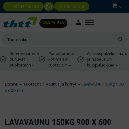
Yhteystiedot
02 4310 400
25,5 % ALV
Referenssimme
Panostamme
Asiakaspalvelun laatu
puhuvat
kotimaisiin
ja nopeus on
puolestaan »
tuotteisiin »
huippuluokkaa »
Etusivu
»
Tuotteet
»
Vaunut ja kärryt
»
Lavavaunu 150kg 900
x 600 mm
LAVAVAUNU 150KG 900 X 600