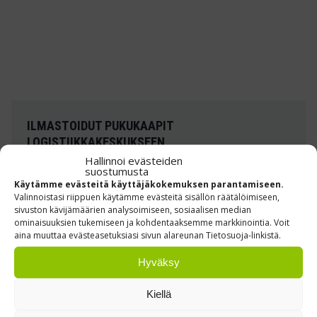
ILMASTOIDUT PUKUKAAPIT
LOGISTIIKKAKESKUKSEEN
Hallinnoi evästeiden
suostumusta
Toimitimme ilmastoidut Handy Ewo -pukukaapit
Käytämme evästeitä käyttäjäkokemuksen parantamiseen.
asiakkaan omilla väreillä
Valinnoistasi riippuen käytämme evästeitä sisällön räätälöimiseen,
sivuston kävijämäärien analysoimiseen, sosiaalisen median
ominaisuuksien tukemiseen ja kohdentaaksemme markkinointia. Voit
Lue lisää »
aina muuttaa evästeasetuksiasi sivun alareunan Tietosuoja-linkistä.
Hyväksy
Kiellä