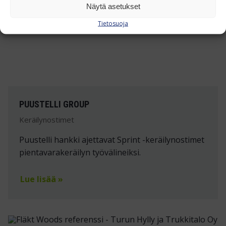
Näytä asetukset
Tietosuoja
PUUSTELLI GROUP
Keräilynostimet
Puustelli hankki ajettavat Sprint -keräilynostimet
pientavarakeräilyn työvälineiksi.
Lue lisää »