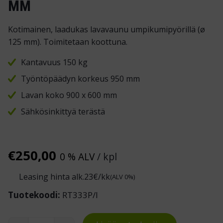
MM
Kotimainen, laadukas lavavaunu umpikumipyörillä (ø
125 mm). Toimitetaan koottuna.
Kantavuus 150 kg
Työntöpäädyn korkeus 950 mm
Lavan koko 900 x 600 mm
Sähkösinkittyä terästä
€
250,00
0 % ALV
/ kpl
Leasing hinta alk.
23
€/kk
(ALV 0%)
Tuotekoodi:
RT333P/I