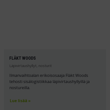
FLÄKT WOODS
Läpivirtaushyllyt, nosturit
Ilmanvaihtoalan erikoisosaaja Fläkt Woods
tehosti sisälogistiikkaa läpivirtaushyllyillä ja
nostureilla.
Lue lisää »