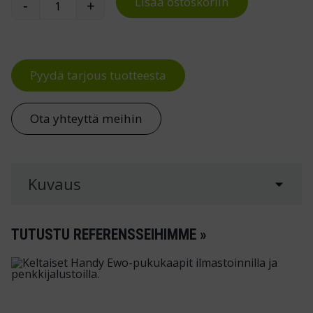
Lisää ostoskoriin
-
+
Lavavaunu 150kg 900 x 600 mm määrä
Pyydä tarjous tuotteesta
Ota yhteyttä meihin
Kuvaus
TUTUSTU REFERENSSEIHIMME »