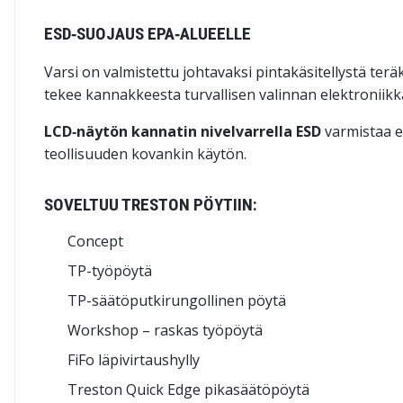
ESD‑SUOJAUS EPA‑ALUEELLE
Varsi on valmistettu johtavaksi pintakäsitellystä t
tekee kannakkeesta turvallisen valinnan elektroniik
LCD‑näytön kannatin nivelvarrella ESD
varmistaa e
teollisuuden kovankin käytön.
SOVELTUU TRESTON PÖYTIIN:
Concept
TP-työpöytä
TP-säätöputkirungollinen pöytä
Workshop – raskas työpöytä
FiFo läpivirtaushylly
Treston Quick Edge pikasäätöpöytä