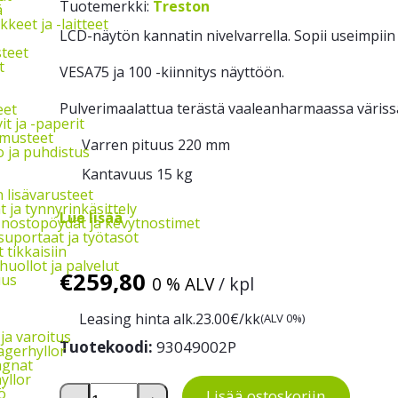
Tuotemerkki:
Treston
ä
keet ja -laitteet
LCD-näytön kannatin nivelvarrella. Sopii useimpiin
steet
t
VESA75 ja 100 -kiinnitys näyttöön.
Pulverimaalattua terästä vaaleanharmaassa väris
eet
t ja -paperit
hmusteet
Varren pituus 220 mm
 ja puhdistus
Kantavuus 15 kg
 lisävarusteet
 ja tynnyrinkäsittely
Lue lisää
 nostopöydät ja kevytnostimet
suportaat ja työtasot
 tikkaisiin
uollot ja palvelut
€
259,80
uus
0 % ALV
/ kpl
Leasing hinta alk.
23.00
€/kk
(ALV 0%)
ja varoitus
Tuotekoodi:
93049002P
agerhyllor
agnat
yllor
LCD-näytön kannatin nivelvarrella ESD määrä
ö
Lisää ostoskoriin