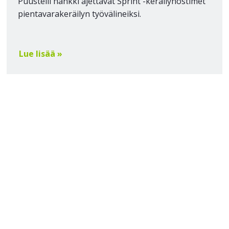
Puustelli hankki ajettavat Sprint -keräilynostimet
pientavarakeräilyn työvälineiksi.
Lue lisää »