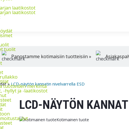
Palvelemme arkis
arjan laatikostot
arjan laatikostot
t
pöydät
isimet
uolit
t tuolit
Panostamme kotimaisiin tuotteisiin »
Asiakaspal
t
et
 rullakko
tilät
dät
»
LCD-näytön kannatin nivelvarrella ESD
ja tuotteiden merkintä
 -hyllyt ja -laatikostot
nut
steet
LCD-NÄYTÖN KANNATI
dät
it
stoon
ilmoitustaulut
Kotimainen tuote
usteet
at