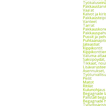
Työkalusein
Pakkaustarvik
Vaa'at
Kalvot ja kiri
Pakkausteipi
Vanteet
Tarrat
Pakkauskon
Pakkauspahvi
Pussit ja pe
Puhtaanapito
Jäteastiat
Kippikontit
Kippikonttien
Valuma-altaat
Saksipöydät,
Tikkaat, nou
Lisävarusteet
Asennukset, h
Työturvallis
Peilit
Matot
Ritilät
Kulunohjaus 
Begagnade l
Pallställ beg
Begagnade h
Työympärist