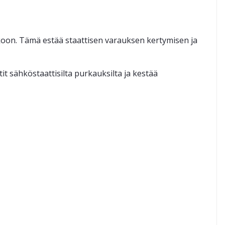
nkoon. Tämä estää staattisen varauksen kertymisen ja
sähkö­staattisilta purkauksilta ja kestää