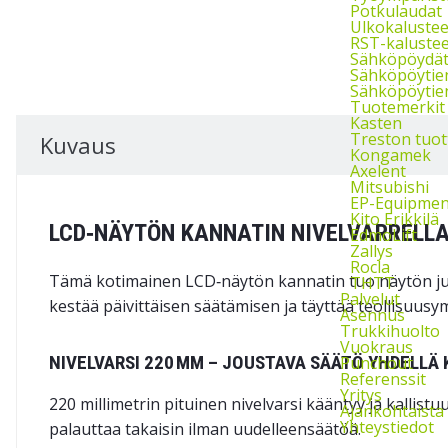
Potkulaudat
Ulkokalustee
RST-kalustee
Sähköpöydä
Sähköpöytie
Sähköpöytien
Tuotemerkit
Kasten
Treston tuot
Kuvaus
Kongamek
Axelent
Mitsubishi
EP-Equipmen
Kito Erikkilä
LCD‑NÄYTÖN KANNATIN NIVELVARRELLA
EdmoLift
Zallys
Rocla
Tämä kotimainen LCD‑näytön kannatin tuo näytön juur
THTT
Palvelut
kestää päivittäisen säätämisen ja täyttää teollisuus­
Asennus
Trukkihuolto
Vuokraus
NIVELVARSI 220 MM – JOUSTAVA SÄÄTÖ YHDELLÄ
Punchout
Referenssit
Yritys
220 millimetrin pituinen nivelvarsi kääntyy ja kallis
Ajankohtaista
Yhteystiedot
palauttaa takaisin ilman uudelleensäätöä.