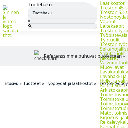
Meiltä saat varasto-, teollisuus- ja arkistokalusteet sekä trukit
Laatikostot
Tuotehaku
Treston 45-s
Treston 53-s
Nostopöydä
×
Vaunut
Laitekaapit
Treston työ
Työpistevala
Työtuolit
Treston työt
Selkänojallise
Satulatuolit
Referenssimme puhuvat puolestaan »
Jakkarat
Valvomotuoli
Muovilavat
Lavakauluks
Lavahäkki ja
Hyllyt ja väliri
Etusivu
»
Tuotteet
»
Työpöydät ja laatikostot
»
Treston työpöy
Kalusteiden 
Arkistokaapit,
Toimistovau
Toimistokalu
Toimistopöy
Toimistotuol
Matot toimi
Kirjoitus- ja 
Reikälevykal
Kannatinsarj