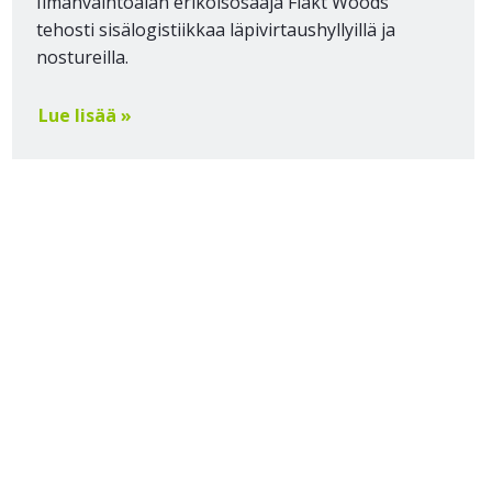
Ilmanvaihtoalan erikoisosaaja Fläkt Woods
tehosti sisälogistiikkaa läpivirtaushyllyillä ja
nostureilla.
Lue lisää »