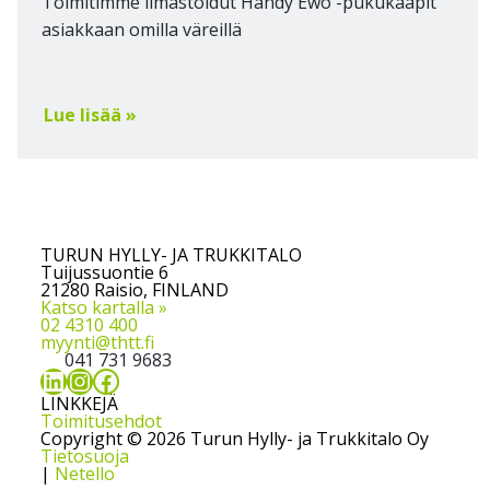
Toimitimme ilmastoidut Handy Ewo -pukukaapit
asiakkaan omilla väreillä
Lue lisää »
TURUN HYLLY- JA TRUKKITALO
Tuijussuontie 6
21280 Raisio, FINLAND
Katso kartalla »
02 4310 400
myynti@thtt.fi
041 731 9683
LinkedIn
Instagram
Facebook
LINKKEJÄ
Toimitusehdot
Copyright © 2026 Turun Hylly- ja Trukkitalo Oy
Tietosuoja
|
Netello