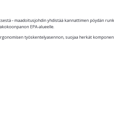
eräksestä – maadoitusjohdin yhdistää kannattimen pöydän ru
ka­kokoonpanon EPA‑alueelle.
rgonomisen työskentely­asennon, suojaa herkät komponentit 