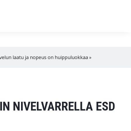
in klo 8-16
02 4310 400
myynti@thtt.fi
velun laatu ja nopeus on huippuluokkaa »
N NIVELVARRELLA ESD