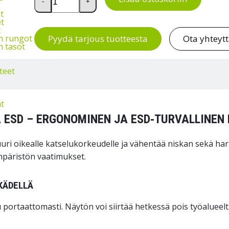
-
+
t
t
t
Pyydä tarjous tuotteesta
Ota yhteyt
n rungot
 tasot
teet
t
 ESD – ERGONOMINEN JA ESD‑TURVALLINEN 
i oikealle katselu­korkeudelle ja vähentää niskan sekä har
ympäristön vaatimukset.
 KÄDELLÄ
tuu portaattomasti. Näytön voi siirtää hetkessä pois työaluee