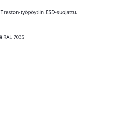
 Treston-työpöytiin. ESD-suojattu.
sä RAL 7035