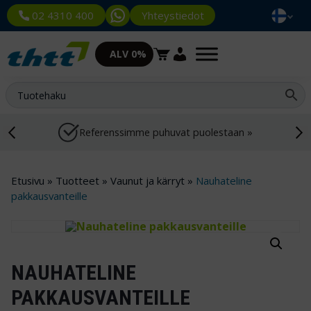
Yhteystiedot
02 4310 400
ALV 0%
Referenssimme puhuvat puolestaan »
Etusivu
»
Tuotteet
»
Vaunut ja kärryt
»
Nauhateline
pakkausvanteille
NAUHATELINE
PAKKAUSVANTEILLE