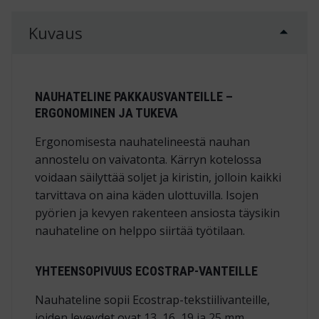
Kuvaus
NAUHATELINE PAKKAUSVANTEILLE –
ERGONOMINEN JA TUKEVA
Ergonomisesta nauhatelineestä nauhan
annostelu on vaivatonta. Kärryn kotelossa
voidaan säilyttää soljet ja kiristin, jolloin kaikki
tarvittava on aina käden ulottuvilla. Isojen
pyörien ja kevyen rakenteen ansiosta täysikin
nauhateline on helppo siirtää työtilaan.
YHTEENSOPIVUUS ECOSTRAP-VANTEILLE
Nauhateline sopii Ecostrap-tekstiilivanteille,
joiden leveydet ovat 13, 16, 19 ja 25 mm.