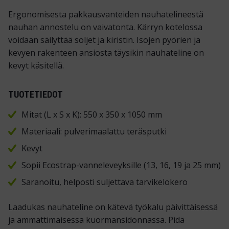
Ergonomisesta pakkausvanteiden nauhatelineestä
nauhan annostelu on vaivatonta. Kärryn kotelossa
voidaan säilyttää soljet ja kiristin. Isojen pyörien ja
kevyen rakenteen ansiosta täysikin nauhateline on
kevyt käsitellä.
TUOTETIEDOT
Mitat (L x S x K): 550 x 350 x 1050 mm
Materiaali: pulverimaalattu teräsputki
Kevyt
Sopii Ecostrap-vanneleveyksille (13, 16, 19 ja 25 mm)
Saranoitu, helposti suljettava tarvikelokero
Laadukas nauhateline on kätevä työkalu päivittäisessä
ja ammattimaisessa kuormansidonnassa. Pidä