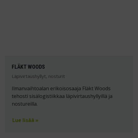
FLÄKT WOODS
Läpivirtaushyllyt, nosturit
Ilmanvaihtoalan erikoisosaaja Fläkt Woods
tehosti sisälogistiikkaa läpivirtaushyllyillä ja
nostureilla.
Lue lisää »