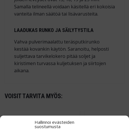
Samalla telineellä voidaan käsitellä eri kokoisia
vanteita ilman säätöä tai lisävarusteita.
LAADUKAS RUNKO JA SÄILYTYSTILA
Vahva pulverimaalattu teräsputkirunko
kestää kovankin käytön. Saranoitu, helposti
suljettava tarvikelokero pitää soljet ja
kiristimen turvassa kuljetuksen ja siirtojen
aikana.
VOISIT TARVITA MYÖS:
Hallinnoi evästeiden
suostumusta