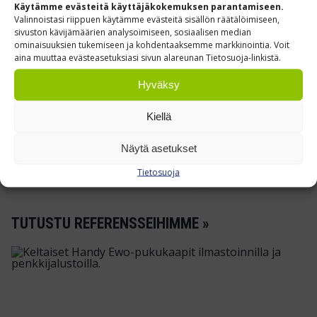
Käytämme evästeitä käyttäjäkokemuksen parantamiseen.
Valinnoistasi riippuen käytämme evästeitä sisällön räätälöimiseen,
sivuston kävijämäärien analysoimiseen, sosiaalisen median
ominaisuuksien tukemiseen ja kohdentaaksemme markkinointia. Voit
aina muuttaa evästeasetuksiasi sivun alareunan Tietosuoja-linkistä.
Next
Hyväksy
Kiellä
Kiristin Ecostrap-vanteille
Ecostrap-pakkau
€
148,96
€
149,00
0 % ALV
/ kpl
Alk.
0 % A
Näytä asetukset
Leasing hinta alk.
13.00
€/kk
(ALV 0%)
Tietosuoja
TUTUSTU REFERENSSEIHIMME »