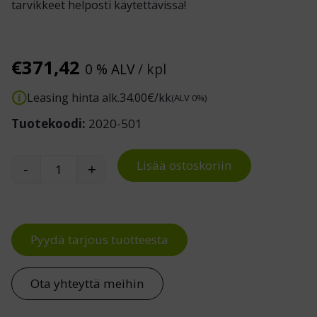
tarvikkeet helposti käytettävissä!
€
371,42
0 % ALV
/ kpl
Leasing hinta alk.
34.00
€/kk
(ALV 0%)
Tuotekoodi:
2020-501
Lisää ostoskoriin
-
+
Nauhateline pakkausvanteille määrä
Pyydä tarjous tuotteesta
Ota yhteyttä meihin