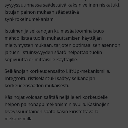
syvyyssuunnassa säädettävä kaksinivelinen niskatuki.
Istujan painon mukaan säädettävä
synkrokeinumekanismi.
Istuimen ja selkänojan kulmasäätöominaisuus
mahdollistaa tuolin mukauttamisen käyttäjän
mieltymysten mukaan, tarjoten optimaalisen asennon
ja tuen. Istuinsyvyyden säätö helpottaa tuolin
sopivuutta erimittaisille käyttäjille.
Selkänojan korkeudensäätö LiftUp-mekanismilla.
Integroitu ristiseläntuki säätyy selkänojan
korkeudensäädön mukaisesti.
Käsinojat voidaan säätää neljälle eri korkeudelle
helpon painonappimekanismin avulla. Käsinojien
leveyssuuntainen säätö käsin kiristettävällä
mekanismilla.