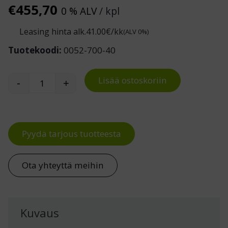
€
455,70
0 % ALV
/ kpl
Leasing hinta alk.
41.00
€/kk
(ALV 0%)
Tuotekoodi:
0052-700-40
Lisää ostoskoriin
-
+
Optimum X -tuoli määrä
Pyydä tarjous tuotteesta
Ota yhteyttä meihin
Kuvaus