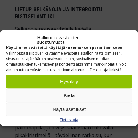
LIFTUP‑SELKÄNOJA JA INTEGROIDTU
RISTISELÄNTUKI
Selkänoja nousee yhdellä kädellä
LiftUp‑mekanismilla
; samalla
Hallinnoi evästeiden
suostumusta
sisäänrakennettu ristiseläntuki siirtyy oikeaan
Käytämme evästeitä käyttäjäkokemuksen parantamiseen.
korkeuteen. Näin alaselkä saa täsmällisen
Valinnoistasi riippuen käytämme evästeitä sisällön räätälöimiseen,
sivuston kävijämäärien analysoimiseen, sosiaalisen median
tuen ilman erillisiä säätimiä.
ominaisuuksien tukemiseen ja kohdentaaksemme markkinointia. Voit
aina muuttaa evästeasetuksiasi sivun alareunan Tietosuoja-linkistä.
ISTUINSYVYYDEN JA KÄSINOJIEN
Hyväksy
HENKILÖKOHTAINEN HIENOSÄÄTÖ
Kiellä
Istuinsyvyys liukuu 450 – 490 mm, joten
polvitaipeeseen ei jää painetta, vaikka
Näytä asetukset
käyttäjät vaihtuvat. Käsinojat kuuluvat
vakiovarusteisiin: neljä korkeustasoa valitaan
Tietosuoja
painonapilla, ja leveys säädetään tukevalla
pikakiristimellä – täydellinen ratkaisu, kun