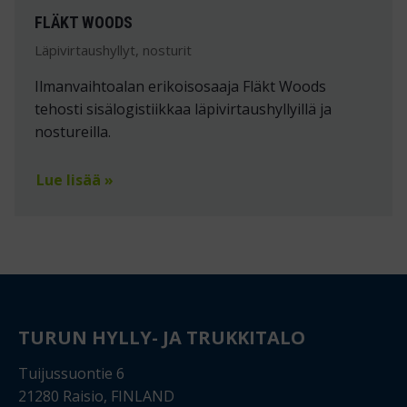
FLÄKT WOODS
Läpivirtaushyllyt, nosturit
Ilmanvaihtoalan erikoisosaaja Fläkt Woods
tehosti sisälogistiikkaa läpivirtaushyllyillä ja
nostureilla.
Lue lisää »
TURUN HYLLY- JA TRUKKITALO
Tuijussuontie 6
21280 Raisio, FINLAND