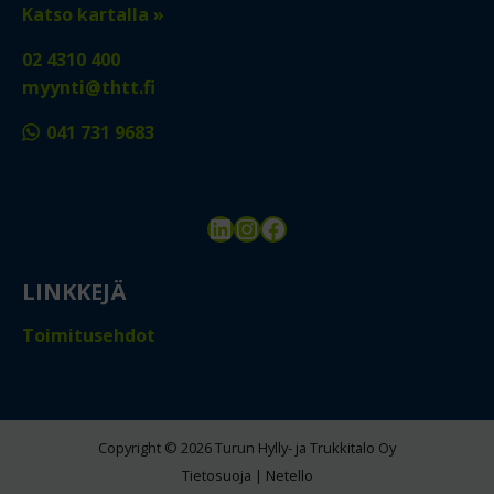
Katso kartalla »
02 4310 400
myynti@thtt.fi
041 731 9683
LinkedIn
Instagram
Facebook
LINKKEJÄ
Toimitusehdot
Copyright © 2026 Turun Hylly- ja Trukkitalo Oy
Tietosuoja
|
Netello