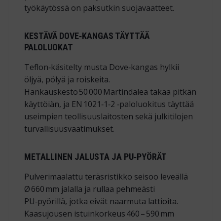
työkäytössä on paksutkin suojavaatteet.
KESTÄVÄ DOVE‑KANGAS TÄYTTÄÄ
PALOLUOKAT
Teflon‑käsitelty musta Dove‑kangas hylkii
öljyä, pölyä ja roiskeita.
Hankauskesto 50 000 Martindalea takaa pitkän
käyttöiän, ja
EN 1021‑1‑2
‑paloluokitus täyttää
useimpien teollisuuslaitosten sekä julkitilojen
turvallisuus­vaatimukset.
METALLINEN JALUSTA JA PU‑PYÖRÄT
Pulverimaalattu teräsristikko seisoo leveällä
Ø 660 mm jalalla ja rullaa pehmeästi
PU‑pyörillä, jotka eivät naarmuta lattioita.
Kaasujousen istuinkorkeus 460 – 590 mm