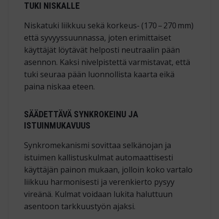
TUKI NISKALLE
Niskatuki liikkuu sekä korkeus‑ (170 – 270 mm)
että syvyyssuunnassa, joten eri­mittaiset
käyttäjät löytävät helposti neutraalin pään
asennon. Kaksi nivelpistettä varmistavat, että
tuki seuraa pään luonnollista kaarta eikä
paina niskaa eteen.
SÄÄDETTÄVÄ SYNKROKEINU JA
ISTUINMUKAVUUS
Synkrome­kanismi sovittaa selkänojan ja
istuimen kallistuskulmat automaattisesti
käyttäjän painon mukaan, jolloin koko vartalo
liikkuu harmonisesti ja verenkierto pysyy
vireänä. Kulmat voidaan lukita haluttuun
asentoon tarkkuustyön ajaksi.