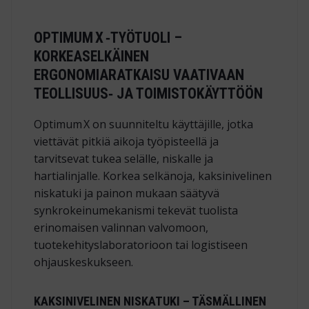
OPTIMUM X ‑TYÖTUOLI –
KORKEASELKÄINEN
ERGONOMIARATKAISU VAATIVAAN
TEOLLISUUS‑ JA TOIMISTOKÄYTTÖÖN
Optimum X on suunniteltu käyttäjille, jotka
viettävät pitkiä aikoja työpisteellä ja
tarvitsevat tukea selälle, niskalle ja
hartialinjalle. Korkea selkänoja, kaksinivelinen
niskatuki ja painon mukaan säätyvä
synkrokeinumekanismi tekevät tuolista
erinomaisen valinnan valvomoon,
tuotekehityslaboratorioon tai logistiseen
ohjauskeskukseen.
KAKSINIVELINEN NISKATUKI – TÄSMÄLLINEN