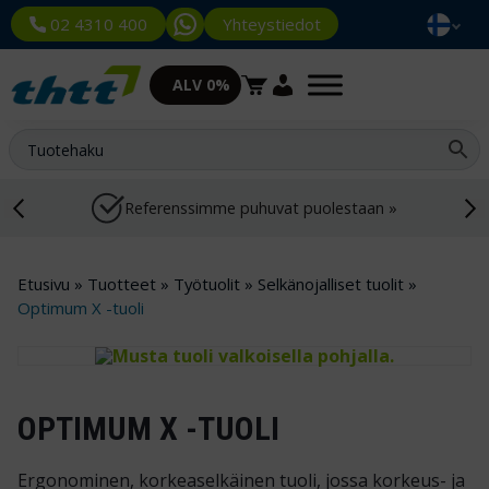
Yhteystiedot
02 4310 400
ALV 0%
Referenssimme puhuvat puolestaan »
Etusivu
»
Tuotteet
»
Työtuolit
»
Selkänojalliset tuolit
»
Optimum X -tuoli
OPTIMUM X -TUOLI
Ergonominen, korkeaselkäinen tuoli, jossa korkeus- ja