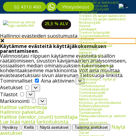
Työpöydät ja laatikostot
Kevyet työpöydät
Yhteystiedot
02 4310 400
Raskaat työpöydät
Laatikostot
Treston 45-sarjan laatikostot
Treston 53-sarjan laatikostot
Nostopöydät
25,5 % ALV
Vaunut
Laitekaapit
Treston työpöydät
Hallinnoi evästeiden suostumusta
Työpistevalaisimet
Työtuolit
Treston työtuolit
Käytämme evästeitä käyttäjäkokemuksen
Selkänojalliset tuolit
Satulatuolit
parantamiseen.
Jakkarat
Valinnoistasi riippuen käytämme evästeitä sisällön
Valvomotuolit
Muovilavat
räätälöimiseen, sivuston kävijämäärien analysoimiseen,
Lavakaulukset
sosiaalisen median ominaisuuksien tukemiseen ja
Lavahäkki ja rullakko
Hyllyt ja väliritilät
kohdentaaksemme markkinointia. Voit aina muuttaa
Kalusteiden ja tuotteiden
evästeasetuksiasi sivun alareunan Tietosuoja-linkistä.
merkintä
Toiminnalliset
Arkistokaapit, -hyllyt ja -
Toiminnalliset
Aina aktiivinen
laatikostot
Asetukset
Toimistovaunut
Asetukset
Toimistokalusteet
Tilastot
Toimistopöydät
Tilastot
Toimistotuolit
Markkinointi
Matot toimistoon
Markkinointi
Kirjoitus- ja ilmoitustaulut
Reikälevykalusteet
Hallitse vaihtoehtoja
Kannatinsarjat
Hallinnoi palveluita
Työkaluseinä
Pakkaustarvikkeet ja -laitteet
Hallitse {vendor_count} toimittajia
Vaa'at
Lue lisää näistä tarkoituksista
Kalvot ja kiristeet
Pakkausteipit
Näytä
Hyväksy
Kiellä
Näytä asetukset
Tallenna asetukset
Vanteet
asetukset
Tarrat
Pakkauskoneet