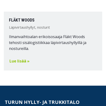
FLÄKT WOODS
Läpivirtaushyllyt, nosturit
Ilmanvaihtoalan erikoisosaaja Fläkt Woods
tehosti sisälogistiikkaa läpivirtaushyllyillä ja
nostureilla.
Lue lisää »
TURUN HYLLY- JA TRUKKITALO