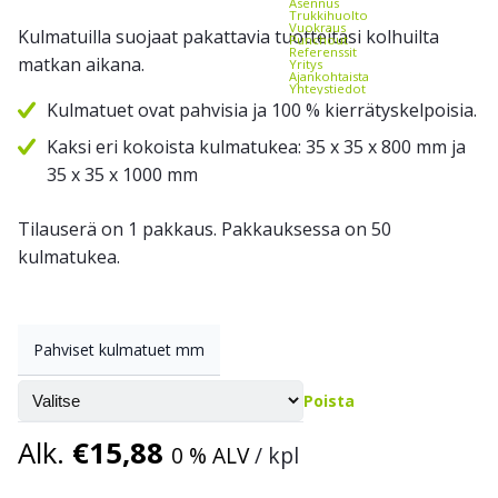
Asennus
Trukkihuolto
Vuokraus
Kulmatuilla suojaat pakattavia tuotteitasi kolhuilta
Punchout
Referenssit
matkan aikana.
Yritys
Ajankohtaista
Yhteystiedot
Kulmatuet ovat pahvisia ja 100 % kierrätyskelpoisia.
Kaksi eri kokoista kulmatukea: 35 x 35 x 800 mm ja
35 x 35 x 1000 mm
Tilauserä on 1 pakkaus. Pakkauksessa on 50
kulmatukea.
Pahviset kulmatuet mm
Poista
Alk.
€
15,88
0 % ALV
/ kpl