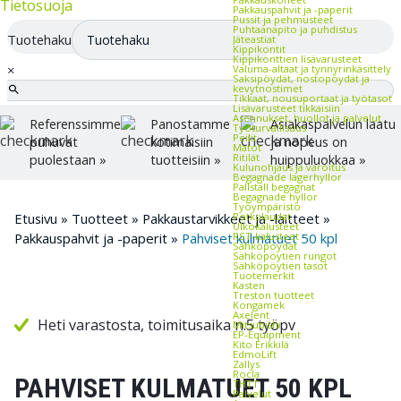
Tietosuoja
Pakkauspahvit ja -paperit
Pussit ja pehmusteet
Puhtaanapito ja puhdistus
Tuotehaku
Jäteastiat
Kippikontit
Kippikonttien lisävarusteet
×
Valuma-altaat ja tynnyrinkäsittely
Saksipöydät, nostopöydät ja
kevytnostimet
Tikkaat, nousuportaat ja työtasot
Lisävarusteet tikkaisiin
Asennukset, huollot ja palvelut
Referenssimme
Panostamme
Asiakaspalvelun laatu
Työturvallisuus
Peilit
puhuvat
kotimaisiin
ja nopeus on
Matot
Ritilät
puolestaan »
tuotteisiin »
huippuluokkaa »
Kulunohjaus ja varoitus
Begagnade lagerhyllor
Pallställ begagnat
Begagnade hyllor
Työympäristö
Potkulaudat
Etusivu
»
Tuotteet
»
Pakkaustarvikkeet ja -laitteet
»
Ulkokalusteet
RST-kalusteet
Pakkauspahvit ja -paperit
»
Pahviset kulmatuet 50 kpl
Sähköpöydät
Sähköpöytien rungot
Sähköpöytien tasot
Tuotemerkit
Kasten
Treston tuotteet
Kongamek
Axelent
Heti varastosta, toimitusaika n.5 työpv
Mitsubishi
EP-Equipment
Kito Erikkilä
EdmoLift
Zallys
Rocla
PAHVISET KULMATUET 50 KPL
THTT
Palvelut