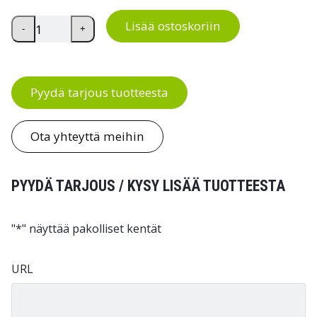
Pahviset kulmatuet 50 kpl määrä
Lisää ostoskoriin
-
+
Pyydä tarjous tuotteesta
Ota yhteyttä meihin
PYYDÄ TARJOUS / KYSY LISÄÄ TUOTTEESTA
"
*
" näyttää pakolliset kentät
URL