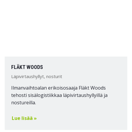
FLÄKT WOODS
Läpivirtaushyllyt, nosturit
Ilmanvaihtoalan erikoisosaaja Fläkt Woods
tehosti sisälogistiikkaa läpivirtaushyllyillä ja
nostureilla.
Lue lisää »