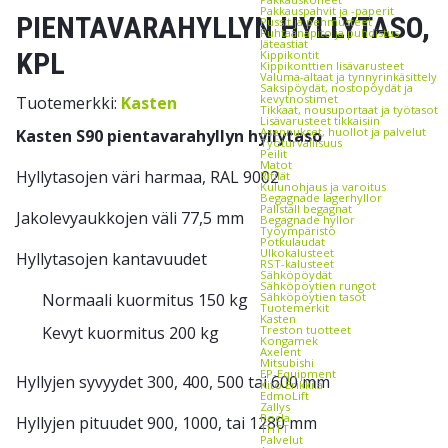
Pakkauspahvit ja -paperit
PIENTAVARAHYLLYN HYLLYTASO,
Pussit ja pehmusteet
Puhtaanapito ja puhdistus
Jäteastiat
KPL
Kippikontit
Kippikonttien lisävarusteet
Valuma-altaat ja tynnyrinkäsittely
Saksipöydät, nostopöydät ja
kevytnostimet
Tuotemerkki:
Kasten
Tikkaat, nousuportaat ja työtasot
Lisävarusteet tikkaisiin
Asennukset, huollot ja palvelut
Kasten S90 pientavarahyllyn hyllytaso
Työturvallisuus
Peilit
Matot
Hyllytasojen väri harmaa, RAL 9002
Ritilät
Kulunohjaus ja varoitus
Begagnade lagerhyllor
Pallställ begagnat
Jakolevyaukkojen väli 77,5 mm
Begagnade hyllor
Työympäristö
Potkulaudat
Ulkokalusteet
Hyllytasojen kantavuudet
RST-kalusteet
Sähköpöydät
Sähköpöytien rungot
Normaali kuormitus 150 kg
Sähköpöytien tasot
Tuotemerkit
Kasten
Kevyt kuormitus 200 kg
Treston tuotteet
Kongamek
Axelent
Mitsubishi
EP-Equipment
Hyllyjen syvyydet 300, 400, 500 tai 600 mm
Kito Erikkilä
EdmoLift
Zallys
Rocla
Hyllyjen pituudet 900, 1000, tai 1280 mm
THTT
Palvelut