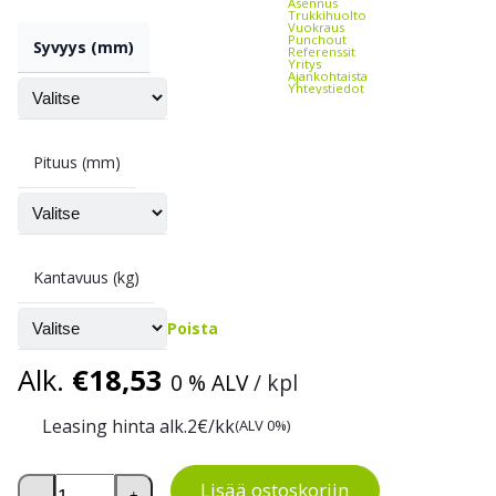
Asennus
Trukkihuolto
Vuokraus
Punchout
Syvyys (mm)
Referenssit
Yritys
Ajankohtaista
Yhteystiedot
Pituus (mm)
Kantavuus (kg)
Poista
Alk.
€
18,53
0 % ALV
/ kpl
Leasing hinta alk.
2
€/kk
(ALV 0%)
Pientavarahyllyn hyllytaso, kpl määrä
Lisää ostoskoriin
-
+