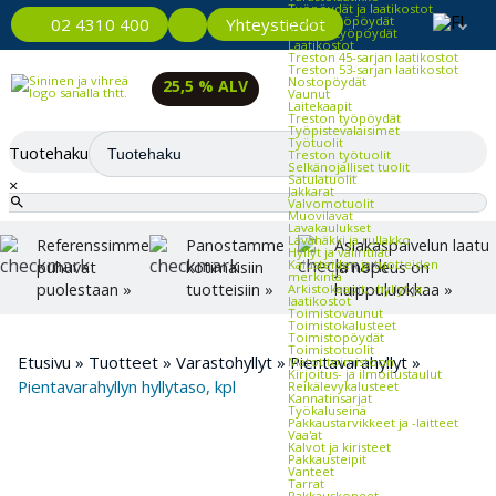
Työpöydät ja laatikostot
Kevyet työpöydät
Yhteystiedot
02 4310 400
Raskaat työpöydät
Laatikostot
Treston 45-sarjan laatikostot
Treston 53-sarjan laatikostot
Nostopöydät
25,5 % ALV
Vaunut
Laitekaapit
Treston työpöydät
Työpistevalaisimet
Työtuolit
Tuotehaku
Treston työtuolit
Selkänojalliset tuolit
Satulatuolit
×
Jakkarat
Valvomotuolit
Muovilavat
Lavakaulukset
Lavahäkki ja rullakko
Referenssimme
Panostamme
Asiakaspalvelun laatu
Hyllyt ja väliritilät
Kalusteiden ja tuotteiden
puhuvat
kotimaisiin
ja nopeus on
merkintä
puolestaan »
tuotteisiin »
huippuluokkaa »
Arkistokaapit, -hyllyt ja -
laatikostot
Toimistovaunut
Toimistokalusteet
Toimistopöydät
Toimistotuolit
Etusivu
»
Tuotteet
»
Varastohyllyt
»
Pientavarahyllyt
»
Matot toimistoon
Kirjoitus- ja ilmoitustaulut
Pientavarahyllyn hyllytaso, kpl
Reikälevykalusteet
Kannatinsarjat
Työkaluseinä
Pakkaustarvikkeet ja -laitteet
Vaa'at
Kalvot ja kiristeet
Pakkausteipit
Vanteet
Tarrat
Pakkauskoneet