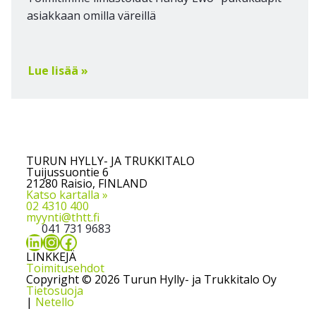
asiakkaan omilla väreillä
Lue lisää »
TURUN HYLLY- JA TRUKKITALO
Tuijussuontie 6
21280 Raisio, FINLAND
Katso kartalla »
02 4310 400
myynti@thtt.fi
041 731 9683
LinkedIn
Instagram
Facebook
LINKKEJÄ
Toimitusehdot
Copyright © 2026 Turun Hylly- ja Trukkitalo Oy
Tietosuoja
|
Netello