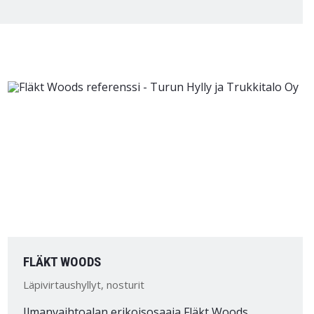
FLÄKT WOODS
Läpivirtaushyllyt, nosturit
Ilmanvaihtoalan erikoisosaaja Fläkt Woods