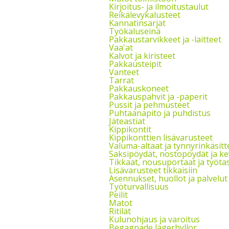
Kirjoitus- ja ilmoitustaulut
Reikälevykalusteet
Kannatinsarjat
Työkaluseinä
Pakkaustarvikkeet ja -laitteet
Vaa'at
Kalvot ja kiristeet
Pakkausteipit
Vanteet
Tarrat
Pakkauskoneet
Pakkauspahvit ja -paperit
Pussit ja pehmusteet
Puhtaanapito ja puhdistus
Jäteastiat
Kippikontit
Kippikonttien lisävarusteet
Valuma-altaat ja tynnyrinkäsitt
Saksipöydät, nostopöydät ja k
Tikkaat, nousuportaat ja työta
Lisävarusteet tikkaisiin
Asennukset, huollot ja palvelut
Työturvallisuus
Peilit
Matot
Ritilät
Kulunohjaus ja varoitus
Begagnade lagerhyllor