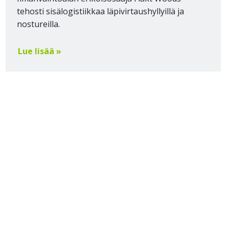
tehosti sisälogistiikkaa läpivirtaushyllyillä ja
nostureilla.
Lue lisää »