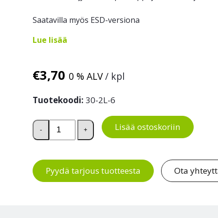
Saatavilla myös ESD-versiona
Lue lisää
€
3,70
0 % ALV
/ kpl
Tuotekoodi:
30-2L-6
Poimintalaatikko 30-2L määrä
Lisää ostoskoriin
-
+
Pyydä tarjous tuotteesta
Ota yhteyt