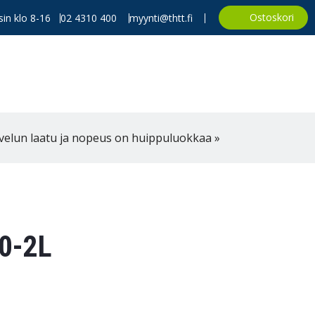
Ostoskori
in klo 8-16
02 4310 400
myynti@thtt.fi
velun laatu ja nopeus on huippuluokkaa »
0-2L