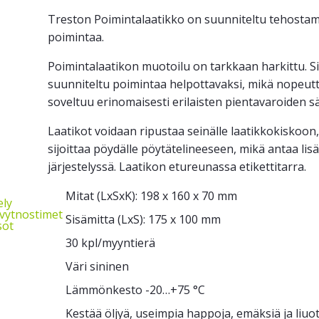
Treston Poimintalaatikko on suunniteltu tehostama
poimintaa.
Poimintalaatikon muotoilu on tarkkaan harkittu. S
suunniteltu poimintaa helpottavaksi, mikä nopeutt
soveltuu erinomaisesti erilaisten pientavaroiden säi
Laatikot voidaan ripustaa seinälle laatikkokiskoo
sijoittaa pöydälle pöytätelineeseen, mikä antaa lis
järjestelyssä. Laatikon etureunassa etikettitarra.
Mitat (LxSxK): 198 x 160 x 70 mm
ely
evytnostimet
Sisämitta (LxS): 175 x 100 mm
sot
30 kpl/myyntierä
Väri sininen
Lämmönkesto -20…+75 °C
Kestää öljyä, useimpia happoja, emäksiä ja liuo