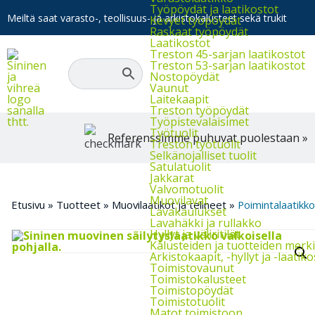
Työpöydät ja laatikostot
Meiltä saat varasto-, teollisuus- ja arkistokalusteet sekä trukit
Kevyet työpöydät
Raskaat työpöydät
Laatikostot
Treston 45-sarjan laatikostot
Treston 53-sarjan laatikostot
Nostopöydät
Vaunut
Laitekaapit
Treston työpöydät
Työpistevalaisimet
Työtuolit
Referenssimme puhuvat puolestaan »
Treston työtuolit
Selkänojalliset tuolit
Satulatuolit
Jakkarat
Valvomotuolit
Muovilavat
Etusivu
»
Tuotteet
»
Muovilaatikot ja telineet
»
Poimintalaatikk
Lavakaulukset
Lavahäkki ja rullakko
Hyllyt ja väliritilät
Kalusteiden ja tuotteiden merk
Arkistokaapit, -hyllyt ja -laatik
Toimistovaunut
Toimistokalusteet
Toimistopöydät
Toimistotuolit
Matot toimistoon