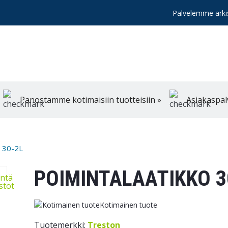
Palvelemme arkis
Panostamme kotimaisiin tuotteisiin »
Asiakaspal
o 30-2L
POIMINTALAATIKKO 3
intä
ostot
Kotimainen tuote
Tuotemerkki:
Treston