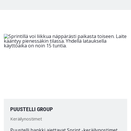
PUUSTELLI GROUP
Keräilynostimet
Puustelli hankki ajettavat Sprint -keräilynostimet