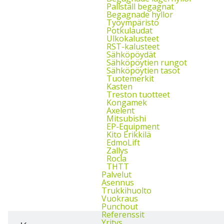
Pallställ begagnat
Begagnade hyllor
Työympäristö
Potkulaudat
Ulkokalusteet
RST-kalusteet
Sähköpöydät
Sähköpöytien rungot
Sähköpöytien tasot
Tuotemerkit
Kasten
Treston tuotteet
Kongamek
Axelent
Mitsubishi
EP-Equipment
Kito Erikkilä
EdmoLift
Zallys
Rocla
THTT
Palvelut
Asennus
Trukkihuolto
Vuokraus
Punchout
Referenssit
Yritys