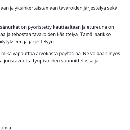
an ja yksinkertaistamaan tavaroiden järjestelyä sekä
isänurkat on pyöristetty kauttaaltaan ja etureuna on
aa ja tehostaa tavaroiden käsittelyä. Tämä laatikko
lytykseen ja järjestelyyn.
n, mikä vapauttaa arvokasta pöytätilaa. Ne voidaan myös
ää joustavuutta työpisteiden suunnittelussa ja
ttimia