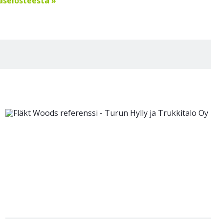
jaselosteesta »