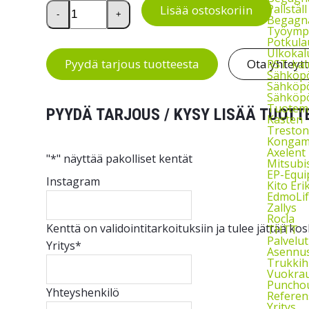
Tasovaaka 60KG/20G määrä
Pallstäl
Lisää ostoskoriin
-
+
Begagna
Työymp
Potkula
Ulkokal
Pyydä tarjous tuotteesta
Ota yhteyt
RST-kal
Sähköp
Sähköpö
Sähköpö
Tuoteme
PYYDÄ TARJOUS / KYSY LISÄÄ TUOTT
Kasten
Treston
Kongam
Axelent
"
*
" näyttää pakolliset kentät
Mitsubi
EP-Equ
Instagram
Kito Eri
EdmoLif
Zallys
Rocla
Kenttä on validointitarkoituksiin ja tulee jättää k
THTT
Palvelut
Yritys
*
Asennu
Trukkih
Vuokra
Puncho
Yhteyshenkilö
Referen
Yritys