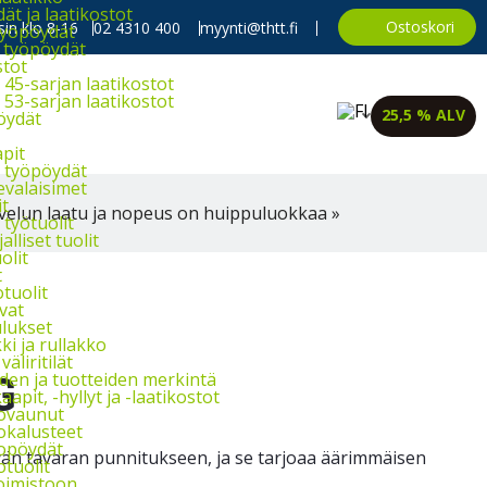
t ja laatikostot
Ostoskori
in klo 8-16
02 4310 400
myynti@thtt.fi
työpöydät
 työpöydät
stot
45-sarjan laatikostot
53-sarjan laatikostot
25,5 % ALV
öydät
apit
 työpöydät
evalaisimet
it
velun laatu ja nopeus on huippuluokkaa »
työtuolit
alliset tuolit
olit
t
tuolit
vat
lukset
i ja rullakko
väliritilät
iden ja tuotteiden merkintä
G
aapit, -hyllyt ja -laatikostot
ovaunut
okalusteet
opöydät
evän tavaran punnitukseen, ja se tarjoaa äärimmäisen
otuolit
oimistoon