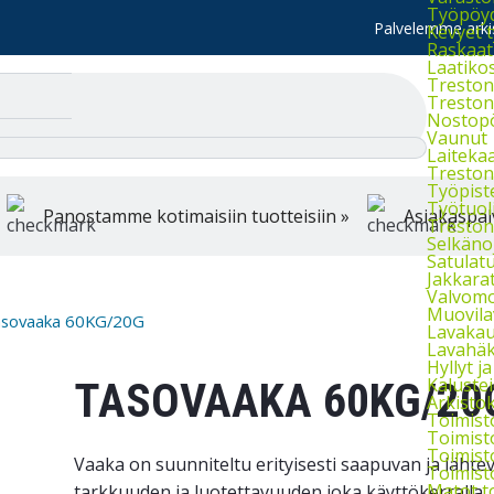
Työpöydä
Palvelemme arkis
Kevyet 
Raskaat
Laatiko
Treston 
Treston 
Nostop
Vaunut
Laiteka
Treston
Työpist
Työtuol
Panostamme kotimaisiin tuotteisiin »
Asiakaspal
Treston 
Selkänoj
Satulatu
Jakkara
Valvomo
Muovila
sovaaka 60KG/20G
Lavakau
Lavahäkk
Hyllyt ja 
Kaluste
TASOVAAKA 60KG/20
Arkistok
Toimist
Toimist
Toimist
Vaaka on suunniteltu erityisesti saapuvan ja läht
Toimist
Matot t
tarkkuuden ja luotettavuuden joka käyttökerralla.