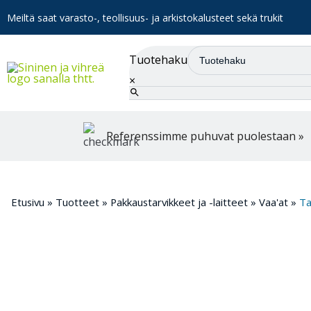
Meiltä saat varasto-, teollisuus- ja arkistokalusteet sekä trukit
Tuotehaku
×
Referenssimme puhuvat puolestaan »
Etusivu
»
Tuotteet
»
Pakkaustarvikkeet ja -laitteet
»
Vaa'at
»
Ta