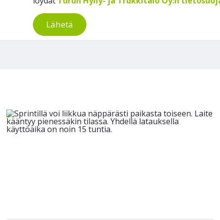
löydät
Turun Hylly- ja Trukkitalo Oy:n tietosuo
Lähetä