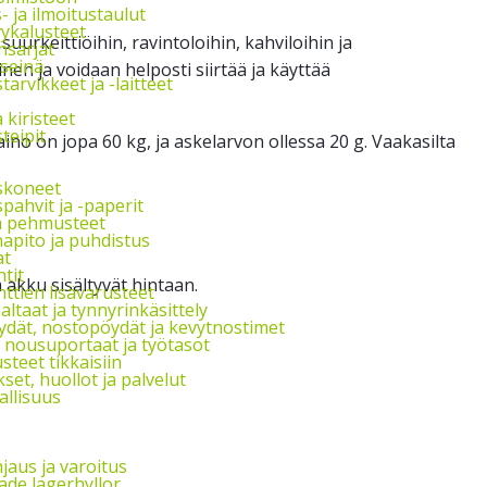
s- ja ilmoitustaulut
vykalusteet
uurkeittiöihin, ravintoloihin, kahviloihin ja
nsarjat
seinä
nen ja voidaan helposti siirtää ja käyttää
arvikkeet ja -laitteet
a kiristeet
teipit
o on jopa 60 kg, ja askelarvon ollessa 20 g. Vaakasilta
skoneet
pahvit ja -paperit
ja pehmusteet
apito ja puhdistus
at
tit
 akku sisältyvät hintaan.
ttien lisävarusteet
ltaat ja tynnyrinkäsittely
ydät, nostopöydät ja kevytnostimet
, nousuportaat ja työtasot
steet tikkaisiin
et, huollot ja palvelut
allisuus
jaus ja varoitus
de lagerhyllor