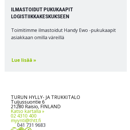
ILMASTOIDUT PUKUKAAPIT
LOGISTIIKKAKESKUKSEEN
Toimitimme ilmastoidut Handy Ewo -pukukaapit
asiakkaan omilla väreillä
Lue lisää »
TURUN HYLLY- JA TRUKKITALO
Tuijussuontie 6
21280 Raisio, FINLAND
Katso kartalla »
02 4310 400
myynti@thtt.fi
041 731 9683