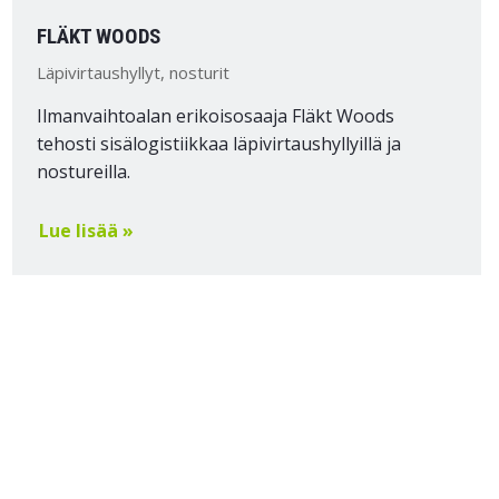
FLÄKT WOODS
Läpivirtaushyllyt, nosturit
Ilmanvaihtoalan erikoisosaaja Fläkt Woods
tehosti sisälogistiikkaa läpivirtaushyllyillä ja
nostureilla.
Lue lisää »