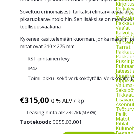
Kirjoitu
Reikäle
Soveltuu erinomaisesti tarkaksi elintarvikevaa’aksi s
Kannati
Työkalu
pikaruokaravintoloihin. Sen lisäksi se on monipuoli
Pakkaust
teollisuusvaakana.
Vaa'at
Kalvot j
Pakkaus
Kykenee käsittelemään kuorman, jonka maksimi pain
Vanteet
mitat ovat 310 x 275 mm.
Tarrat
Pakkau
Pakkaus
RST-pintainen levy
Pussit 
Puhtaan
IP42
Jäteasti
Kippikon
Toimii akku- sekä verkkokäytöllä. Verkkolaite ja
Kippikon
Valuma-a
Saksipö
Tikkaat
€
315,00
Lisävaru
0 % ALV
/ kpl
Asennuks
Työturv
Leasing hinta alk.
28
€/kk
(ALV 0%)
Peilit
Matot
Tuotekoodi:
9055.03.001
Ritilät
Kulunoh
Begagna