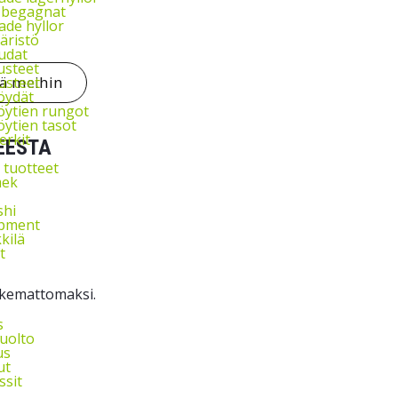
l begagnat
de hyllor
äristö
udat
usteet
tä meihin
usteet
öydät
ytien rungot
ytien tasot
rkit
EESTA
 tuotteet
ek
shi
ipment
kkilä
t
oskemattomaksi.
s
uolto
us
ut
ssit