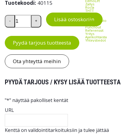
EdmoLift
Tuotekoodi:
40115
Zallys
Rocla
THTT
Palvelut
Tavaroiden ripustuskoukut tikapuille määrä
Asennus
Lisää ostoskoriin
Trukkihuolto
-
+
Vuokraus
Punchout
Referenssit
Yritys
Ajankohtaista
Yhteystiedot
Pyydä tarjous tuotteesta
Ota yhteyttä meihin
PYYDÄ TARJOUS / KYSY LISÄÄ TUOTTEESTA
"
*
" näyttää pakolliset kentät
URL
Kenttä on validointitarkoituksiin ja tulee jättää