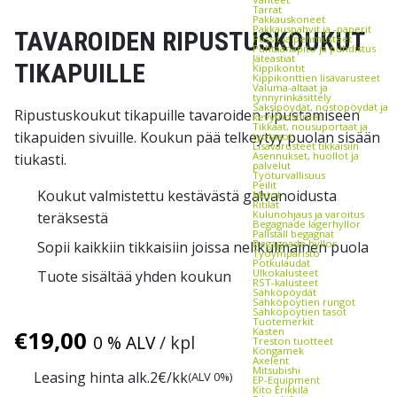
Tarrat
Pakkauskoneet
Pakkauspahvit ja -paperit
TAVAROIDEN RIPUSTUSKOUKUT
Pussit ja pehmusteet
Puhtaanapito ja puhdistus
Jäteastiat
TIKAPUILLE
Kippikontit
Kippikonttien lisävarusteet
Valuma-altaat ja
tynnyrinkäsittely
Saksipöydät, nostopöydät ja
Ripustuskoukut tikapuille tavaroiden ripustamiseen
kevytnostimet
Tikkaat, nousuportaat ja
tikapuiden sivuille. Koukun pää telkeytyy puolan sisään
työtasot
Lisävarusteet tikkaisiin
Asennukset, huollot ja
tiukasti.
palvelut
Työturvallisuus
Peilit
Koukut valmistettu kestävästä galvanoidusta
Matot
Ritilät
Kulunohjaus ja varoitus
teräksestä
Begagnade lagerhyllor
Pallställ begagnat
Begagnade hyllor
Sopii kaikkiin tikkaisiin joissa nelikulmainen puola
Työympäristö
Potkulaudat
Ulkokalusteet
Tuote sisältää yhden koukun
RST-kalusteet
Sähköpöydät
Sähköpöytien rungot
Sähköpöytien tasot
Tuotemerkit
Kasten
€
19,00
0 % ALV
/ kpl
Treston tuotteet
Kongamek
Axelent
Mitsubishi
Leasing hinta alk.
2
€/kk
(ALV 0%)
EP-Equipment
Kito Erikkilä