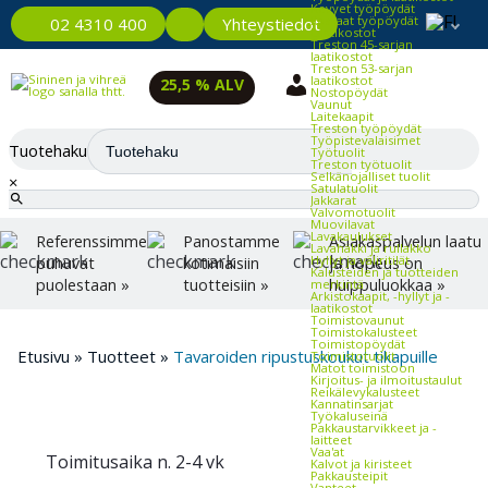
Kevyet työpöydät
Raskaat työpöydät
Yhteystiedot
02 4310 400
Laatikostot
Treston 45-sarjan
laatikostot
Treston 53-sarjan
laatikostot
25,5 % ALV
Nostopöydät
Vaunut
Laitekaapit
Treston työpöydät
Työpistevalaisimet
Tuotehaku
Työtuolit
Treston työtuolit
Selkänojalliset tuolit
×
Satulatuolit
Jakkarat
Valvomotuolit
Muovilavat
Lavakaulukset
Referenssimme
Panostamme
Asiakaspalvelun laatu
Lavahäkki ja rullakko
Hyllyt ja väliritilät
puhuvat
kotimaisiin
ja nopeus on
Kalusteiden ja tuotteiden
puolestaan »
tuotteisiin »
huippuluokkaa »
merkintä
Arkistokaapit, -hyllyt ja -
laatikostot
Toimistovaunut
Toimistokalusteet
Toimistopöydät
Etusivu
»
Tuotteet
»
Tavaroiden ripustuskoukut tikapuille
Toimistotuolit
Matot toimistoon
Kirjoitus- ja ilmoitustaulut
Reikälevykalusteet
Kannatinsarjat
Työkaluseinä
Pakkaustarvikkeet ja -
laitteet
Vaa'at
Toimitusaika n. 2-4 vk
Kalvot ja kiristeet
Pakkausteipit
Vanteet