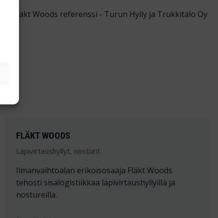
FLÄKT WOODS
Läpivirtaushyllyt, nosturit
Ilmanvaihtoalan erikoisosaaja Fläkt Woods
tehosti sisälogistiikkaa läpivirtaushyllyillä ja
nostureilla.