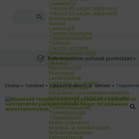
Meiltä saat varasto-, teollisuus- ja arkistokalusteet sekä trukit
Laatikostot
Treston 45-sarjan laatikostot
Treston 53-sarjan laatikostot
Nostopöydät
Vaunut
Laitekaapit
Treston työpöydät
Työpistevalaisimet
Työtuolit
Treston työtuolit
Selkänojalliset tuolit
Satulatuolit
Referenssimme puhuvat puolestaan »
Jakkarat
Valvomotuolit
Muovilavat
Lavakaulukset
Lavahäkki ja rullakko
Etusivu
»
Tuotteet
»
Pakkaustarvikkeet ja -laitteet
»
Teippikone
Hyllyt ja väliritilät
Kalusteiden ja tuotteiden merkintä
Arkistokaapit, -hyllyt ja -laatikostot
Toimistovaunut
Toimistokalusteet
Toimistopöydät
Toimistotuolit
Matot toimistoon
Kirjoitus- ja ilmoitustaulut
Reikälevykalusteet
Kannatinsarjat