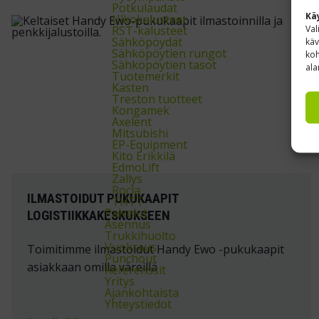
Potkulaudat
Kä
Ulkokalusteet
Val
RST-kalusteet
Sähköpöydät
käv
Sähköpöytien rungot
koh
Sähköpöytien tasot
ala
Tuotemerkit
Kasten
Treston tuotteet
Kongamek
Axelent
Mitsubishi
EP-Equipment
Kito Erikkilä
EdmoLift
Zallys
Rocla
ILMASTOIDUT PUKUKAAPIT
THTT
Palvelut
LOGISTIIKKAKESKUKSEEN
Asennus
Trukkihuolto
Vuokraus
Toimitimme ilmastoidut Handy Ewo -pukukaapit
Punchout
asiakkaan omilla väreillä
Referenssit
Yritys
Ajankohtaista
Yhteystiedot