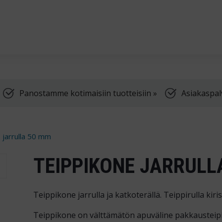
Palvelemme arkis
Panostamme kotimaisiin tuotteisiin »
Asiakaspal
 jarrulla 50 mm
TEIPPIKONE JARRULL
Teippikone jarrulla ja katkoterällä. Teippirulla kir
Teippikone on välttämätön apuväline pakkausteip