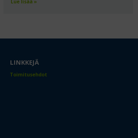
Lue lisää »
LINKKEJÄ
Toimitusehdot