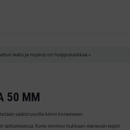
in klo 8-16
02 4310 400
myynti@thtt.fi
velun laatu ja nopeus on huippuluokkaa »
A 50 MM
istetään säätöruuvilla kiinni koneeseen.
in laittamisessa. Kone minimoi hukkaan menevän teipin