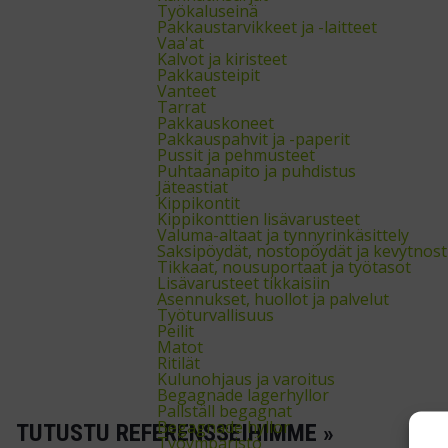
Työkaluseinä
Pakkaustarvikkeet ja -laitteet
Vaa'at
Kalvot ja kiristeet
Pakkausteipit
Vanteet
Tarrat
Pakkauskoneet
Pakkauspahvit ja -paperit
Pussit ja pehmusteet
Puhtaanapito ja puhdistus
Jäteastiat
Kippikontit
Kippikonttien lisävarusteet
Valuma-altaat ja tynnyrinkäsittely
Saksipöydät, nostopöydät ja kevytnos
Tikkaat, nousuportaat ja työtasot
Lisävarusteet tikkaisiin
Asennukset, huollot ja palvelut
Työturvallisuus
Peilit
Matot
Ritilät
Kulunohjaus ja varoitus
Begagnade lagerhyllor
Pallställ begagnat
Begagnade hyllor
TUTUSTU REFERENSSEIHIMME »
Työympäristö