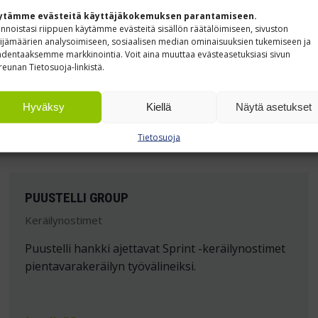
ytämme evästeitä käyttäjäkokemuksen parantamiseen.
innoistasi riippuen käytämme evästeitä sisällön räätälöimiseen, sivuston
ijämäärien analysoimiseen, sosiaalisen median ominaisuuksien tukemiseen ja
dentaaksemme markkinointia. Voit aina muuttaa evästeasetuksiasi sivun
reunan Tietosuoja-linkistä.
Hyväksy
Kiellä
Näytä asetukset
Tietosuoja
PUUSTELLI GROUP
Keräilynostimet
Puustelli hankki ajettavat Sprint -keräilynostimet
pientavarakeräilyn työvälineiksi.