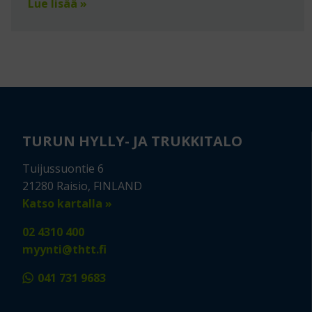
Lue lisää »
TURUN HYLLY- JA TRUKKITALO
Tuijussuontie 6
21280 Raisio, FINLAND
Katso kartalla »
02 4310 400
myynti@thtt.fi
041 731 9683