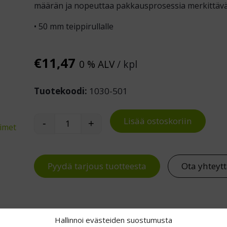
määrän ja nopeuttaa pakkausprosessia merkittävä
• 50 mm teippirullalle
€
11,47
0 % ALV
/ kpl
Tuotekoodi:
1030-501
Lisää ostoskoriin
-
+
timet
Teippikone jarrulla 50 mm määrä
Pyydä tarjous tuotteesta
Ota yhteyt
Hallinnoi evästeiden suostumusta