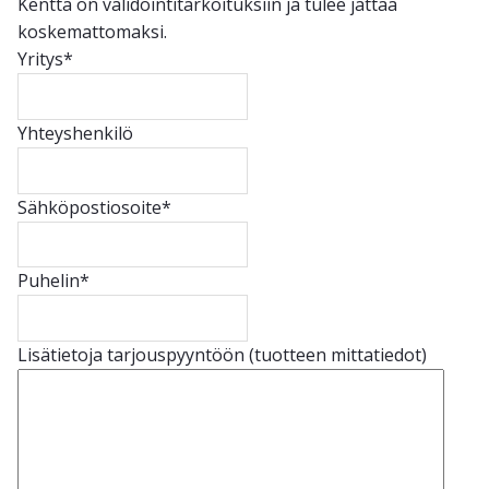
Kenttä on validointitarkoituksiin ja tulee jättää
koskemattomaksi.
Yritys
*
Yhteyshenkilö
Sähköpostiosoite
*
Puhelin
*
Lisätietoja tarjouspyyntöön (tuotteen mittatiedot)