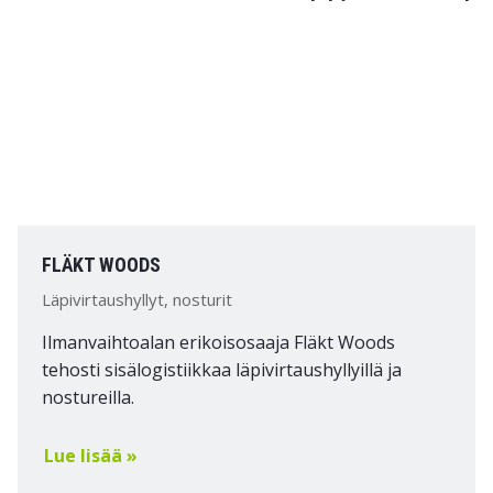
FLÄKT WOODS
Läpivirtaushyllyt, nosturit
Ilmanvaihtoalan erikoisosaaja Fläkt Woods
tehosti sisälogistiikkaa läpivirtaushyllyillä ja
nostureilla.
Lue lisää »