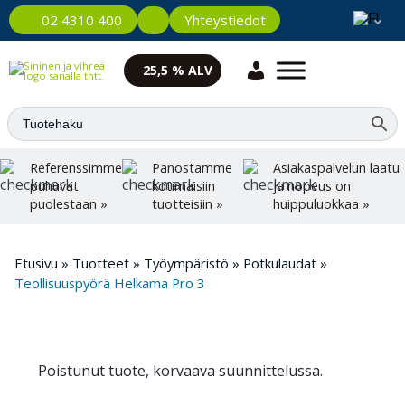
Yhteystiedot
02 4310 400
25,5 % ALV
Referenssimme
Panostamme
Asiakaspalvelun laatu
puhuvat
kotimaisiin
ja nopeus on
puolestaan »
tuotteisiin »
huippuluokkaa »
Etusivu
»
Tuotteet
»
Työympäristö
»
Potkulaudat
»
Teollisuuspyörä Helkama Pro 3
Poistunut tuote, korvaava suunnittelussa.