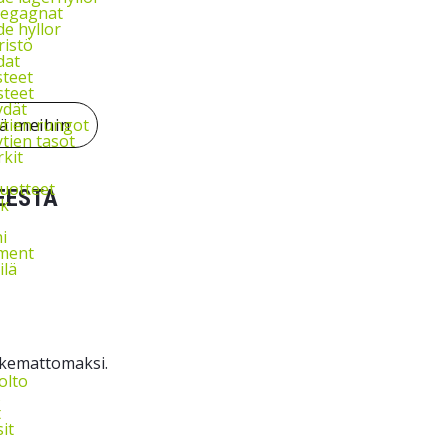
 begagnat
e hyllor
istö
dat
steet
steet
dät
tä meihin
tien rungot
tien tasot
kit
uotteet
EESTA
k
i
ment
ilä
oskemattomaksi.
olto
s
t
it