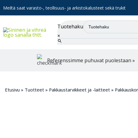
Meiltä saat varasto-, teollisuus- ja arkistokalusteet sekä trukit
Tuotehaku
×
Referenssimme puhuvat puolestaan »
Etusivu
»
Tuotteet
»
Pakkaustarvikkeet ja -laitteet
»
Pakkausko