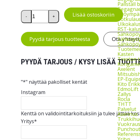
Pallställ
Begagnad
Teräsvannekone JK 1219 määrä
Työympär
Lisää ostoskoriin
-
+
Potkulau
Ulkokalu
RST-kalu
Sähköpöy
Pyydä tarjous tuotteesta
Ota yhteyt
Sähköpöy
Sähköpöy
Tuotemer
Kasten
Treston t
PYYDÄ TARJOUS / KYSY LISÄÄ TUOTT
Kongame
Axelent
Mitsubish
EP-Equip
"
*
" näyttää pakolliset kentät
Kito Erikk
EdmoLift
Instagram
Zallys
Rocla
THTT
Palvelut
Kenttä on validointitarkoituksiin ja tulee jättää k
Asennus
Trukkihu
Yritys
*
Vuokrau
Punchou
Referenss
Yritys