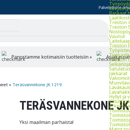
Työpöydät
Palvelemme arkis
Kevyet t
Raskaat 
Laatikost
Treston 4
Treston 5
Nostopöy
Vaunut
Laitekaap
Treston 
Työpistev
Työtuolit
Panostamme kotimaisiin tuotteisiin »
Asiakaspal
Treston t
Selkänojal
Satulatuo
Jakkarat
Valvomot
Muovilav
neet
»
Teräsvannekone JK 1219
Lavakaul
Lavahäkki
Hyllyt ja v
Kalusteid
TERÄSVANNEKONE JK
Arkistokaa
Toimisto
Toimisto
Toimisto
Yksi maailman parhaista!
Toimistot
Matot to