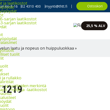
 ja laatikostot
Ostoskori
in klo 8-16
02 4310 400
myynti@thtt.fi
yöpöydät
työpöydät
ot
5-sarjan laatikostot
3-sarjan laatikostot
25,5 % ALV
dät
it
työpöydät
alaisimet
velun laatu ja nopeus on huippuluokkaa »
yötuolit
liset tuolit
lit
uolit
at
ukset
 ja rullakko
äliritilät
en ja tuotteiden merkintä
 1219
pit, -hyllyt ja -laatikostot
vaunut
kalusteet
pöydät
uolit
imistoon