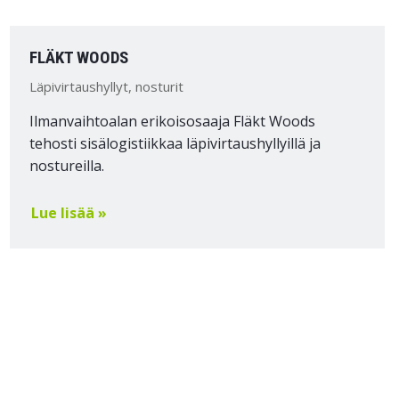
FLÄKT WOODS
Läpivirtaushyllyt, nosturit
Ilmanvaihtoalan erikoisosaaja Fläkt Woods
tehosti sisälogistiikkaa läpivirtaushyllyillä ja
nostureilla.
Lue lisää »