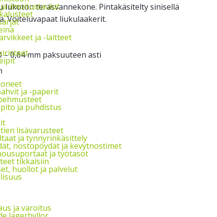
 ja ilmoitustaulut
 lukoton teräsvannekone. Pintakäsitelty sinisellä
kalusteet
a. Voiteluvapaat liukulaakerit.
arjat
einä
rvikkeet ja -laitteet
kiristeet
,40 – 0,64 mm paksuuteen asti
ipit
n
oneet
hvit ja -paperit
 pehmusteet
ito ja puhdistus
it
tien lisävarusteet
taat ja tynnyrinkäsittely
ät, nostopöydät ja kevytnostimet
nousuportaat ja työtasot
teet tikkaisiin
t, huollot ja palvelut
lisuus
us ja varoitus
e lagerhyllor