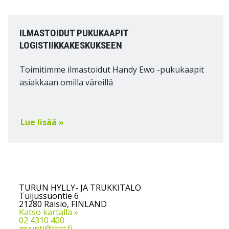
ILMASTOIDUT PUKUKAAPIT
LOGISTIIKKAKESKUKSEEN
Toimitimme ilmastoidut Handy Ewo -pukukaapit
asiakkaan omilla väreillä
Lue lisää »
TURUN HYLLY- JA TRUKKITALO
Tuijussuontie 6
21280 Raisio, FINLAND
Katso kartalla »
02 4310 400
myynti@thtt.fi