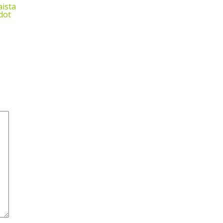
ista
dot