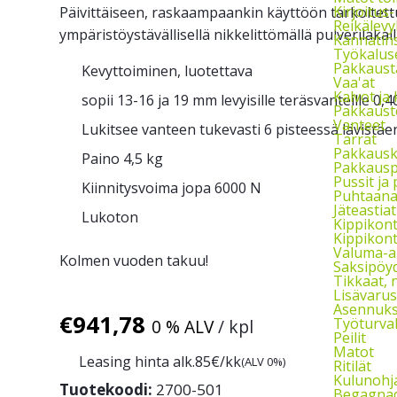
Kirjoitus-
Päivittäiseen, raskaampaankin käyttöön tarkoitettu
Reikälevy
ympäristöystävällisellä nikkelittömällä pulverilakall
Kannatins
Työkalus
Pakkausta
Kevyttoiminen, luotettava
Vaa'at
Kalvot ja 
sopii 13-16 ja 19 mm levyisille teräsvanteille 0
Pakkauste
Vanteet
Lukitsee vanteen tukevasti 6 pisteessä lävistäe
Tarrat
Pakkausk
Paino 4,5 kg
Pakkauspa
Pussit ja
Kiinnitysvoima jopa 6000 N
Puhtaanap
Jäteastiat
Lukoton
Kippikont
Kippikont
Valuma-al
Kolmen vuoden takuu!
Saksipöyd
Tikkaat, 
Lisävarus
Asennukse
€
941,78
Työturval
0 % ALV
/ kpl
Peilit
Matot
Leasing hinta alk.
85
€/kk
(ALV 0%)
Ritilät
Kulunohja
Tuotekoodi:
2700-501
Begagnad