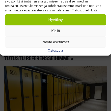
Koko (L × K): 600 × 800 mm
sivuston kävijämäärien analysoimiseen, sosiaalisen median
ominaisuuksien tukemiseen ja kohdentaaksemme markkinointia. Voit
Peilipinta: kirkas akryyli, UV‑suojattu
aina muuttaa evästeasetuksiasi sivun alareunan Tietosuoja-linkistä.
Runko: iskunkestävä polystyreeni
Hyväksy
Kiinnike vakiona: Ø 76 mm putkikiinnitin
Kiellä
Käyttölämpötila: –20 … +60 °C
Näytä asetukset
Tietosuoja
TUTUSTU REFERENSSEIHIMME »