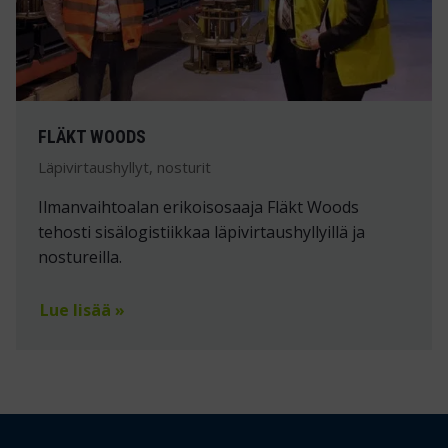
FLÄKT WOODS
Läpivirtaushyllyt, nosturit
Ilmanvaihtoalan erikoisosaaja Fläkt Woods
tehosti sisälogistiikkaa läpivirtaushyllyillä ja
nostureilla.
Lue lisää »