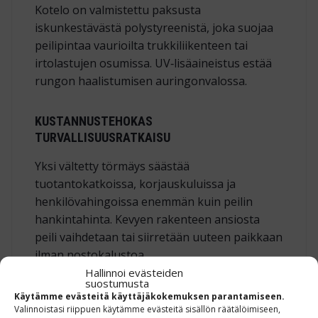
Kotelo on valmistettu paksusta
iskunkestävästä polystyreenistä, joka suojaa
peilipintaa vaurioilta trukkiliikenteen tai
irtolastujen osumissa. UV‑lisäaineistus estää
rungon haalistumisen auringonvalossa.
KUSTANNUSTEHOKAS
TURVALLISUUSRATKAISU
Yksi vältetty törmäys säästää
tuotantokatkoissa, korjauskuluissa ja
henkilövahingoissa enemmän kuin peilin
hankintahinta. Kevyen rakenteen ansiosta
peili vaihdetaan tai siirretään uuteen paikkaan
ilman nostokalustoa.
Hallinnoi evästeiden
suostumusta
TEKNISET TIEDOT
Käytämme evästeitä käyttäjäkokemuksen parantamiseen.
Valinnoistasi riippuen käytämme evästeitä sisällön räätälöimiseen,