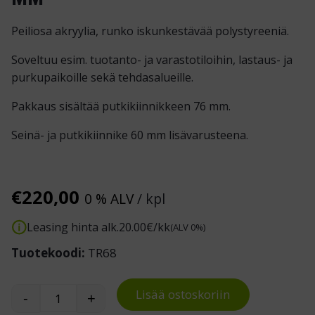
Peiliosa akryylia, runko iskunkestävää polystyreeniä.
Soveltuu esim. tuotanto- ja varastotiloihin, lastaus- ja
purkupaikoille sekä tehdasalueille.
Pakkaus sisältää putkikiinnikkeen 76 mm.
Seinä- ja putkikiinnike 60 mm lisävarusteena.
€
220,00
0 % ALV
/ kpl
Leasing hinta alk.
20.00
€/kk
(ALV 0%)
Tuotekoodi:
TR68
Lisää ostoskoriin
-
+
Traffic Industry 600 x 800 mm määrä