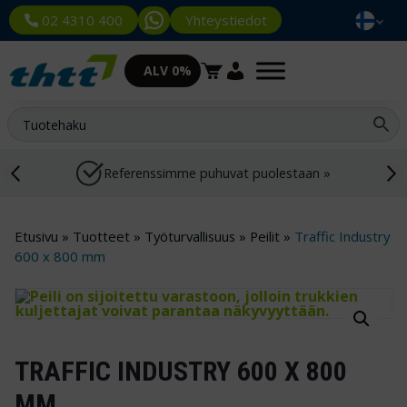
Yhteystiedot
02 4310 400
ALV 0%
Referenssimme puhuvat puolestaan »
Etusivu
»
Tuotteet
»
Työturvallisuus
»
Peilit
»
Traffic Industry
600 x 800 mm
TRAFFIC INDUSTRY 600 X 800
MM