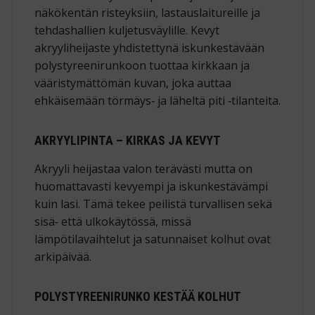
näkökentän risteyksiin, lastauslaitureille ja
tehdashallien kuljetusväylille. Kevyt
akryyliheijaste yhdistettynä iskunkestävään
polystyreenirunkoon tuottaa kirkkaan ja
vääristymättömän kuvan, joka auttaa
ehkäisemään törmäys‑ ja läheltä piti ‑tilanteita.
AKRYYLIPINTA – KIRKAS JA KEVYT
Akryyli heijastaa valon terävästi mutta on
huomattavasti kevyempi ja iskunkestävämpi
kuin lasi. Tämä tekee peilistä turvallisen sekä
sisä‑ että ulkokäytössä, missä
lämpötilavaihtelut ja satunnaiset kolhut ovat
arkipäivää.
POLYSTYREENIRUNKO KESTÄÄ KOLHUT