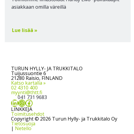
asiakkaan omilla väreillä
Lue lisää »
TURUN HYLLY- JA TRUKKITALO
Tuijussuontie 6
21280 Raisio, FINLAND
Katso kartalla »
02 4310 400
myynti@thtt.fi
041 731 9683
LinkedIn
Instagram
Facebook
LINKKEJÄ
Toimitusehdot
Copyright © 2026 Turun Hylly- ja Trukkitalo Oy
Tietosuoja
|
Netello