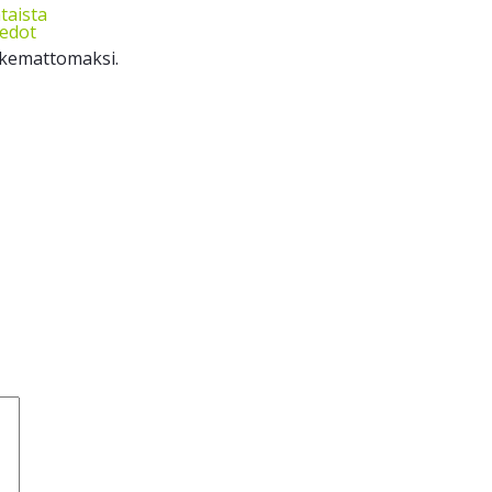
taista
iedot
oskemattomaksi.