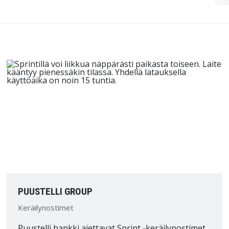
PUUSTELLI GROUP
Keräilynostimet
Puustelli hankki ajettavat Sprint -keräilynostimet