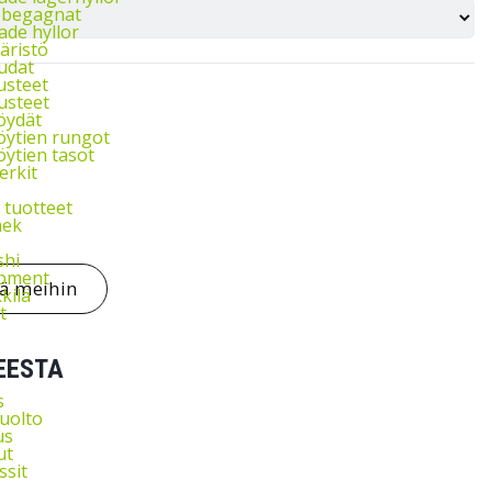
l begagnat
de hyllor
äristö
udat
usteet
usteet
öydät
ytien rungot
ytien tasot
rkit
 tuotteet
ek
shi
ipment
tä meihin
kkilä
t
EESTA
s
uolto
us
ut
ssit