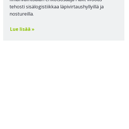
tehosti sisälogistiikkaa läpivirtaushyllyillä ja
nostureilla.
Lue lisää »