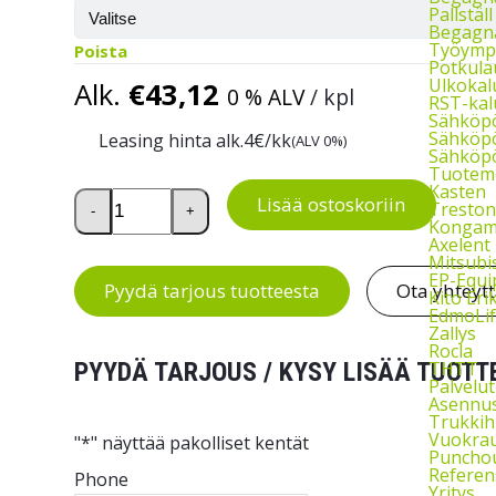
Pallstäl
Begagna
Työymp
Poista
Potkula
Ulkokal
Alk.
€
43,12
0 % ALV
/ kpl
RST-kal
Sähköp
Sähköpö
Leasing hinta alk.
4
€/kk
(ALV 0%)
Sähköpö
Tuoteme
Kasten
Tukituoli Stand Aid määrä
Lisää ostoskoriin
Treston
-
+
Kongam
Axelent
Mitsubi
EP-Equ
Pyydä tarjous tuotteesta
Ota yhteyt
Kito Eri
EdmoLif
Zallys
Rocla
THTT
PYYDÄ TARJOUS / KYSY LISÄÄ TUOTT
Palvelut
Asennu
Trukkih
Vuokra
"
*
" näyttää pakolliset kentät
Puncho
Referen
Phone
Yritys