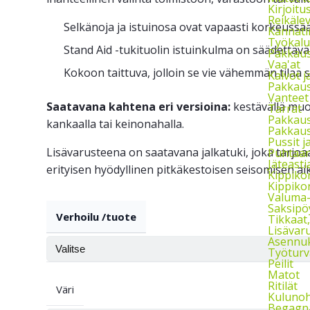
Kirjoitu
Reikäle
Selkänoja ja istuinosa ovat vapaasti korkeussää
Kannati
Työkalu
Stand Aid -tukituolin istuinkulma on säädettävä
Pakkaust
Vaa'at
Kokoon taittuva, jolloin se vie vähemmän tilaa 
Kalvot j
Pakkaus
Vanteet
Saatavana kahtena eri versioina:
kestävällä muov
Tarrat
Pakkau
kankaalla tai keinonahalla.
Pakkaus
Pussit 
Lisävarusteena on saatavana jalkatuki, joka tarjoa
Puhtaan
Jäteasti
erityisen hyödyllinen pitkäkestoisen seisomisen ai
Kippikon
Kippikon
Valuma-a
Saksipö
Verhoilu /tuote
Tikkaat
Lisävaru
Asennuks
Työturv
Peilit
Matot
Ritilät
Väri
Kulunoh
Begagna