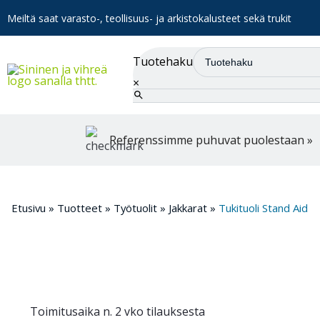
Meiltä saat varasto-, teollisuus- ja arkistokalusteet sekä trukit
Tuotehaku
×
Referenssimme puhuvat puolestaan »
Etusivu
»
Tuotteet
»
Työtuolit
»
Jakkarat
»
Tukituoli Stand Aid
Toimitusaika n. 2 vko tilauksesta