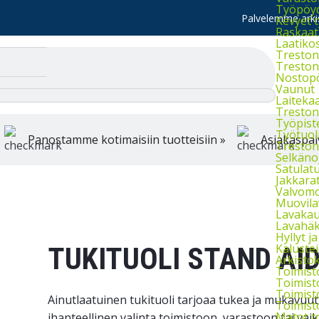
Työpöydä
Palvelemme arkis
Kevyet 
Raskaat
Laatiko
Treston 
Treston 
Nostop
Vaunut
Laiteka
Treston
Työpist
Työtuol
Panostamme kotimaisiin tuotteisiin »
Asiakaspal
Treston 
Selkänoj
Satulatu
Jakkara
Valvomo
Muovila
Lavakau
Lavahäkk
Hyllyt ja 
Kaluste
TUKITUOLI STAND AI
Arkistok
Toimist
Toimist
Toimist
Ainutlaatuinen tukituoli tarjoaa tukea ja mukavuu
Toimist
Matot t
ihanteellinen valinta toimistoon, varastoon tai vai