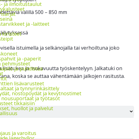
s- ja ilmoitustaulut
vykalusteet
dettäviä välillä 500 – 850 mm
nsarjat
seinä
arvikkeet ja -laitteet
säilytyksessä
a kiristeet
teipit
isella istuimella ja selkänojalla tai verhoiltuna joko
skoneet
pahvit ja -paperit
ja pehmusteet
a lisätukea ja mukavuutta työskentelyyn. Jalkatuki on
apito ja puhdistus
at
kana, koska se auttaa vähentämään jalkojen rasitusta.
tit
ttien lisävarusteet
ltaat ja tynnyrinkäsittely
ydät, nostopöydät ja kevytnostimet
, nousuportaat ja työtasot
steet tikkaisiin
et, huollot ja palvelut
allisuus
jaus ja varoitus
de lagerhyllor