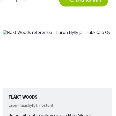
Lisää ostoskoriin
FLÄKT WOODS
Läpivirtaushyllyt, nosturit
Ilmanvaihtoalan erikoisosaaja Fläkt Woods