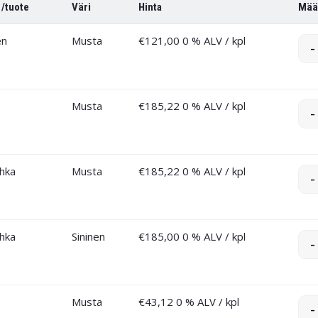
 /tuote
Väri
Hinta
Mää
en
Musta
€
121,00
0 % ALV
/ kpl
-
Musta
€
185,22
0 % ALV
/ kpl
-
hka
Musta
€
185,22
0 % ALV
/ kpl
-
hka
Sininen
€
185,00
0 % ALV
/ kpl
-
Musta
€
43,12
0 % ALV
/ kpl
-