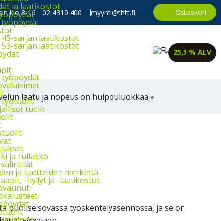
t ja laatikostot
Ostoskori
in klo 8-16
02 4310 400
myynti@thtt.fi
työpöydät
 työpöydät
stot
45-sarjan laatikostot
53-sarjan laatikostot
25,5 % ALV
öydät
apit
 työpöydät
evalaisimet
it
velun laatu ja nopeus on huippuluokkaa »
työtuolit
alliset tuolit
olit
t
tuolit
vat
lukset
i ja rullakko
väliritilät
iden ja tuotteiden merkintä
D
aapit, -hyllyt ja -laatikostot
ovaunut
okalusteet
opöydät
tta puoliseisovassa työskentelyasennossa, ja se on
otuolit
oimistoon
kkapa työpajaan.