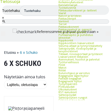
Tietosuoja
Reikälevykalusteet
Kannatinsarjat
Työkaluseinä
Tuotehaku
Pakkaustarvikkeet ja -laitteet
Vaa'at
Kalvot ja kiristeet
×
Pakkausteipit
Vanteet
Tarrat
Pakkauskoneet
Pakkauspahvit ja -paperit
Referenssimme puhuvat puolestaan »
Pussit ja pehmusteet
Puhtaanapito ja puhdistus
Jäteastiat
Kippikontit
Kippikonttien lisävarusteet
Valuma-altaat ja tynnyrinkäsittely
Saksipöydät, nostopöydät ja
kevytnostimet
Etusivu
»
6 x Schuko
Tikkaat, nousuportaat ja työtasot
Lisävarusteet tikkaisiin
Asennukset, huollot ja palvelut
6 X SCHUKO
Työturvallisuus
Peilit
Matot
Ritilät
Kulunohjaus ja varoitus
Begagnade lagerhyllor
Näytetään ainoa tulos
Pallställ begagnat
Begagnade hyllor
Työympäristö
Potkulaudat
Ulkokalusteet
RST-kalusteet
Sähköpöydät
Sähköpöytien rungot
Sähköpöytien tasot
Tuotemerkit
Kasten
Treston tuotteet