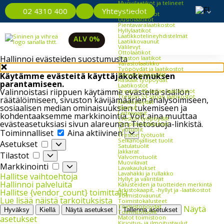
Muovilaatikot ja telineet
Eurolaatikot
Yhteystiedot
02 4310 400
Hyllylaatikostot
Uusiolaatikot
Pientavaralaatikostot
Hyllylaatikot
Laatikkotelineyhdistelmät
ALV 0%
Laatikkovaunut
Välilevyt
Ottolaatikot
Hallinnoi evästeiden suostumusta
Treston laatikot
Varastolaatikko
Työpöydät ja laatikostot
Kevyet työpöydät
Käytämme evästeitä käyttäjäkokemuksen
Raskaat työpöydät
parantamiseen.
Laatikostot
Valinnoistasi riippuen käytämme evästeitä sisällön
Treston 45-sarjan laatikostot
Treston 53-sarjan laatikostot
räätälöimiseen, sivuston kävijämäärien analysoimiseen,
Nostopöydät
sosiaalisen median ominaisuuksien tukemiseen ja
Vaunut
Laitekaapit
kohdentaaksemme markkinointia. Voit aina muuttaa
Treston työpöydät
evästeasetuksiasi sivun alareunan Tietosuoja-linkistä.
Työpistevalaisimet
Työtuolit
Toiminnalliset
Toiminnalliset
Aina aktiivinen
Treston työtuolit
Selkänojalliset tuolit
Asetukset
Asetukset
Satulatuolit
Jakkarat
Tilastot
Tilastot
Valvomotuolit
Muovilavat
Markkinointi
Markkinointi
Lavakaulukset
Lavahäkki ja rullakko
Hallitse vaihtoehtoja
Hyllyt ja väliritilät
Hallinnoi palveluita
Kalusteiden ja tuotteiden merkintä
Arkistokaapit, -hyllyt ja -laatikostot
Hallitse {vendor_count} toimittajia
Toimistovaunut
Lue lisää näistä tarkoituksista
Toimistokalusteet
Toimistopöydät
Näytä
Hyväksy
Kiellä
Näytä asetukset
Tallenna asetukset
Toimistotuolit
Matot toimistoon
asetukset
Kirjoitus- ja ilmoitustaulut