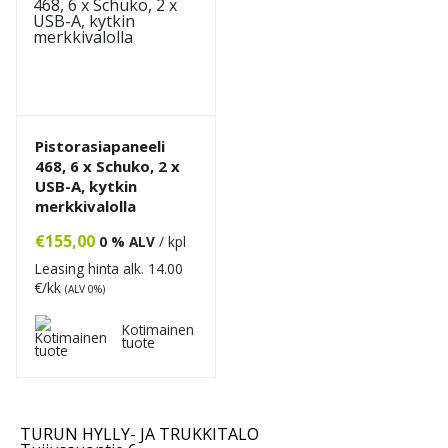
Kongamek
Axelent
Mitsubishi
EP-Equipment
Kito Erikkilä
EdmoLift
Zallys
Rocla
THTT
Palvelut
Asennus
Trukkihuolto
Vuokraus
Punchout
Pistorasiapaneeli
Referenssit
468, 6 x Schuko, 2 x
Yritys
Ajankohtaista
USB-A, kytkin
Yhteystiedot
merkkivalolla
€
155,00
0 % ALV
/ kpl
Leasing hinta alk.
14.00
€/kk
(ALV 0%)
Kotimainen
tuote
TURUN HYLLY- JA TRUKKITALO