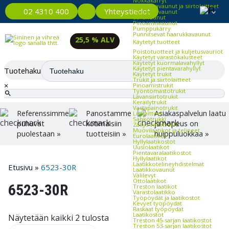
Nokkakärryt
Haarukkavaunut ja siirtolaitteet
Yhteystiedot
02 4310 400
Haarukkavaunut
Saksivaunut
Pinoamisvaunut
Pumppukärry
Punnitsevat haarukkavaunut
25,5 % ALV
Käytetyt tuotteet
Poistotuotteet ja kuljetusvauriot
Käytetyt varastokalusteet
Käytetyt kuormalavahyllyt
Käytetyt pientavarahyllyt
Tuotehaku
Käytetyt trukit
Trukit ja siirtolaitteet
×
Pinoamistrukit
Työntömastotrukit
Lavansiirtotrukit
Keräilytrukit
Vastapainotrukit
Referenssimme
Panostamme
Asiakaspalvelun laatu
Lisälaitteet
Sähkötrukki
puhuvat
kotimaisiin
ja nopeus on
Zallys vetotrukit
Muovilaatikot ja telineet
puolestaan »
tuotteisiin »
huippuluokkaa »
Eurolaatikot
Hyllylaatikostot
Uusiolaatikot
Pientavaralaatikostot
Hyllylaatikot
Laatikkotelineyhdistelmät
Etusivu
»
6523-30R
Laatikkovaunut
Välilevyt
Ottolaatikot
6523-30R
Treston laatikot
Varastolaatikko
Työpöydät ja laatikostot
Kevyet työpöydät
Raskaat työpöydät
Laatikostot
Näytetään kaikki 2 tulosta
Treston 45-sarjan laatikostot
Treston 53-sarjan laatikostot