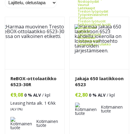
Nostopöydät
Vaunut
Laitekaapit
Treston työpöydät
Työpistevalaisimet
Työtuolit
Treston työtuolit
Selkänojalliset tuolit
Satulatuolit
Jakkarat
Valvomotuolit
Muovilavat
Lavakaulukset
Lavahäkki ja rullakko
Hyllyt ja väliritilät
Kalusteiden ja tuotteiden
merkintä
Arkistokaapit, -hyllyt ja -
laatikostot
Toimistovaunut
Toimistokalusteet
Toimistopöydät
Toimistotuolit
Matot toimistoon
ReBOX-ottolaatikko
Jakaja 650 laatikkoon
Kirjoitus- ja ilmoitustaulut
Reikälevykalusteet
6523-30R
6523
Kannatinsarjat
Työkaluseinä
Pakkaustarvikkeet ja -laitteet
€
9,08
€
2,80
0 % ALV
/ kpl
0 % ALV
/ kpl
Vaa'at
Kalvot ja kiristeet
Leasing hinta alk.
1
€/kk
Pakkausteipit
Kotimainen
Vanteet
(ALV 0%)
Tarrat
tuote
Pakkauskoneet
Pakkauspahvit ja -paperit
Pussit ja pehmusteet
Kotimainen
Puhtaanapito ja puhdistus
tuote
Jäteastiat
Kippikontit
Kippikonttien lisävarusteet