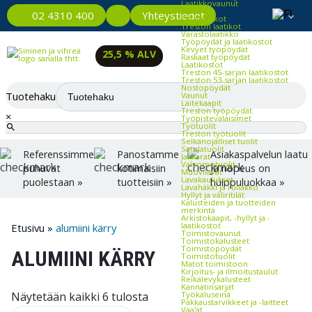
Laatikkovaunut
Välilevyt
Yhteystiedot
02 4310 400
Ottolaatikot
Treston laatikot
Varastolaatikko
Työpöydät ja laatikostot
Kevyet työpöydät
25,5 % ALV
Raskaat työpöydät
Laatikostot
Treston 45-sarjan laatikostot
Treston 53-sarjan laatikostot
Nostopöydät
Tuotehaku
Vaunut
Laitekaapit
Treston työpöydät
×
Työpistevalaisimet
Työtuolit
Treston työtuolit
Selkänojalliset tuolit
Satulatuolit
Referenssimme
Panostamme
Asiakaspalvelun laatu
Jakkarat
Valvomotuolit
puhuvat
kotimaisiin
ja nopeus on
Muovilavat
Lavakaulukset
puolestaan »
tuotteisiin »
huippuluokkaa »
Lavahäkki ja rullakko
Hyllyt ja väliritilät
Kalusteiden ja tuotteiden
merkintä
Arkistokaapit, -hyllyt ja -
laatikostot
Etusivu
»
alumiini kärry
Toimistovaunut
Toimistokalusteet
Toimistopöydät
ALUMIINI KÄRRY
Toimistotuolit
Matot toimistoon
Kirjoitus- ja ilmoitustaulut
Reikälevykalusteet
Kannatinsarjat
Työkaluseinä
Näytetään kaikki 6 tulosta
Pakkaustarvikkeet ja -laitteet
Vaa'at