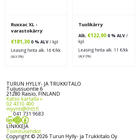
Ruxxac XL -
Tuolikärry
varastokärry
€
122,00
Alk.
0 % ALV
/
€
181,30
kpl
0 % ALV
/ kpl
Leasing hinta alk.
11
€/kk
Leasing hinta alk.
16
€/kk
(ALV 0%)
(ALV 0%)
TURUN HYLLY- JA TRUKKITALO
Tuijussuontie 6
21280 Raisio, FINLAND
Katso kartalla »
02 4310 400
myynti@thtt.fi
041 731 9683
LinkedIn
Instagram
Facebook
LINKKEJÄ
Toimitusehdot
Copyright © 2026 Turun Hylly- ja Trukkitalo Oy