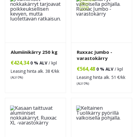
Zallys
Rocla
THTT
Palvelut
Asennus
Trukkihuolto
Vuokraus
Punchout
Referenssit
Yritys
Ajankohtaista
Yhteystiedot
Alumiinikärry 250 kg
Ruxxac Jumbo -
varastokärry
€
424,34
0 % ALV
/ kpl
€
564,48
0 % ALV
/ kpl
Leasing hinta alk.
38
€/kk
Leasing hinta alk.
51
€/kk
(ALV 0%)
(ALV 0%)