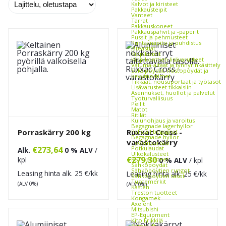
Kalvot ja kiristeet
Pakkausteipit
Vanteet
Tarrat
Pakkauskoneet
Pakkauspahvit ja -paperit
Pussit ja pehmusteet
Puhtaanapito ja puhdistus
Jäteastiat
Kippikontit
Kippikonttien lisävarusteet
Valuma-altaat ja tynnyrinkäsittely
Saksipöydät, nostopöydät ja
kevytnostimet
Tikkaat, nousuportaat ja työtasot
Lisävarusteet tikkaisiin
Asennukset, huollot ja palvelut
Työturvallisuus
Peilit
Matot
Ritilät
Kulunohjaus ja varoitus
Begagnade lagerhyllor
Porraskärry 200 kg
Ruxxac Cross -
Pallställ begagnat
Begagnade hyllor
varastokärry
Työympäristö
Potkulaudat
€
273,64
Alk.
0 % ALV
/
Ulkokalusteet
€
279,30
kpl
RST-kalusteet
0 % ALV
/ kpl
Sähköpöydät
Sähköpöytien rungot
Leasing hinta alk.
25
€/kk
Leasing hinta alk.
25
€/kk
Sähköpöytien tasot
Tuotemerkit
(ALV 0%)
(ALV 0%)
Kasten
Treston tuotteet
Kongamek
Axelent
Mitsubishi
EP-Equipment
Kito Erikkilä
EdmoLift