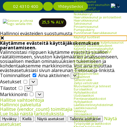
Tarjoiluvaunut
Lisävarusteet vaunuihin
Yhteystiedot
02 4310 400
Jätesäkkikärryt
Multi-yleisvaunut
Nokkakärryt
Haarukkavaunut ja siirtolaitteet
Haarukkavaunut
25,5 % ALV
Saksivaunut
Pinoamisvaunut
Pumppukärry
Hallinnoi evästeiden suostumusta
Punnitsevat haarukkavaunut
Käytetyt tuotteet
Käytämme evästeitä käyttäjäkokemuksen
Poistotuotteet ja kuljetusvauriot
Käytetyt varastokalusteet
parantamiseen.
Käytetyt kuormalavahyllyt
Valinnoistasi riippuen käytämme evästeitä sisällön
Käytetyt pientavarahyllyt
Käytetyt trukit
räätälöimiseen, sivuston kävijämäärien analysoimiseen,
Trukit ja siirtolaitteet
sosiaalisen median ominaisuuksien tukemiseen ja
Pinoamistrukit
Työntömastotrukit
kohdentaaksemme markkinointia. Voit aina muuttaa
Lavansiirtotrukit
evästeasetuksiasi sivun alareunan Tietosuoja-linkistä.
Keräilytrukit
Vastapainotrukit
Toiminnalliset
Toiminnalliset
Aina aktiivinen
Lisälaitteet
Sähkötrukki
Asetukset
Asetukset
Zallys vetotrukit
Muovilaatikot ja telineet
Tilastot
Tilastot
Eurolaatikot
Hyllylaatikostot
Markkinointi
Markkinointi
Uusiolaatikot
Pientavaralaatikostot
Hallitse vaihtoehtoja
Hyllylaatikot
Hallinnoi palveluita
Laatikkotelineyhdistelmät
Laatikkovaunut
Hallitse {vendor_count} toimittajia
Välilevyt
Lue lisää näistä tarkoituksista
Ottolaatikot
Treston laatikot
Näytä
Hyväksy
Kiellä
Näytä asetukset
Tallenna asetukset
Varastolaatikko
asetukset
Työpöydät ja laatikostot
Kevyet työpöydät