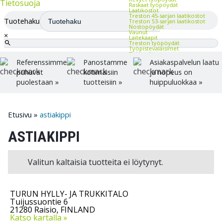
Tietosuoja
Raskaat työpöydät
Laatikostot
Treston 45-sarjan laatikostot
Tuotehaku
Treston 53-sarjan laatikostot
Nostopöydät
Vaunut
×
Laitekaapit
Treston työpöydät
Työpistevalaisimet
Työtuolit
Treston työtuolit
Referenssimme
Panostamme
Asiakaspalvelun laatu
Selkänojalliset tuolit
Satulatuolit
puhuvat
kotimaisiin
ja nopeus on
Jakkarat
Valvomotuolit
puolestaan »
tuotteisiin »
huippuluokkaa »
Muovilavat
Lavakaulukset
Lavahäkki ja rullakko
Hyllyt ja väliritilät
Kalusteiden ja tuotteiden
Etusivu
»
astiakippi
merkintä
Arkistokaapit, -hyllyt ja -
laatikostot
Toimistovaunut
ASTIAKIPPI
Toimistokalusteet
Toimistopöydät
Toimistotuolit
Matot toimistoon
Kirjoitus- ja ilmoitustaulut
Valitun kaltaisia tuotteita ei löytynyt.
Reikälevykalusteet
Kannatinsarjat
Työkaluseinä
Pakkaustarvikkeet ja -laitteet
Vaa'at
Kalvot ja kiristeet
TURUN HYLLY- JA TRUKKITALO
Pakkausteipit
Tuijussuontie 6
Vanteet
Tarrat
21280 Raisio, FINLAND
Pakkauskoneet
Katso kartalla »
Pakkauspahvit ja -paperit