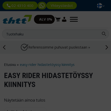
Yhteystiedot
02 4310 400
ALV 0%
Referenssimme puhuvat puolestaan »
Etusivu
»
easy rider hidastetöyssy kiinnitys
EASY RIDER HIDASTETÖYSSY
KIINNITYS
Näytetään ainoa tulos