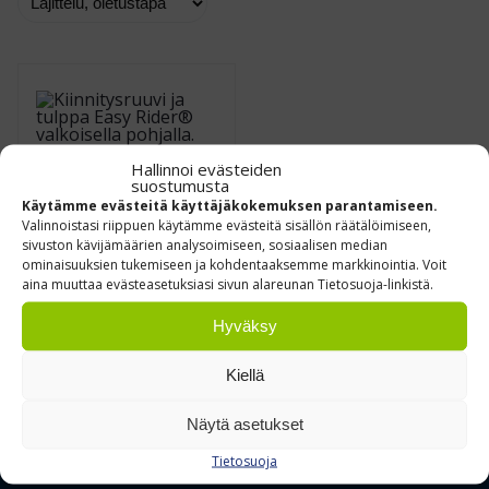
Hallinnoi evästeiden
suostumusta
Käytämme evästeitä käyttäjäkokemuksen parantamiseen.
Valinnoistasi riippuen käytämme evästeitä sisällön räätälöimiseen,
sivuston kävijämäärien analysoimiseen, sosiaalisen median
ominaisuuksien tukemiseen ja kohdentaaksemme markkinointia. Voit
aina muuttaa evästeasetuksiasi sivun alareunan Tietosuoja-linkistä.
Kiinnitysruuvi ja
tulppa Easy Rider®
Hyväksy
€
1,40
0 % ALV
/ kpl
Kiellä
Näytä asetukset
Tietosuoja