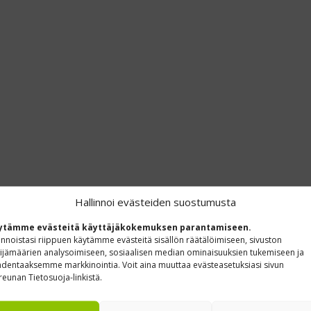
Hallinnoi evästeiden suostumusta
ytämme evästeitä käyttäjäkokemuksen parantamiseen.
innoistasi riippuen käytämme evästeitä sisällön räätälöimiseen, sivuston
ijämäärien analysoimiseen, sosiaalisen median ominaisuuksien tukemiseen ja
dentaaksemme markkinointia. Voit aina muuttaa evästeasetuksiasi sivun
reunan Tietosuoja-linkistä.