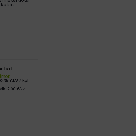
rtiot
timet
0 % ALV
/ kpl
alk.
2.00
€/kk