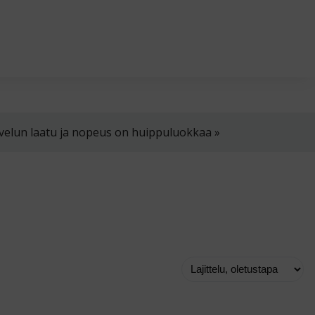
in klo 8-16
02 4310 400
myynti@thtt.fi
velun laatu ja nopeus on huippuluokkaa »