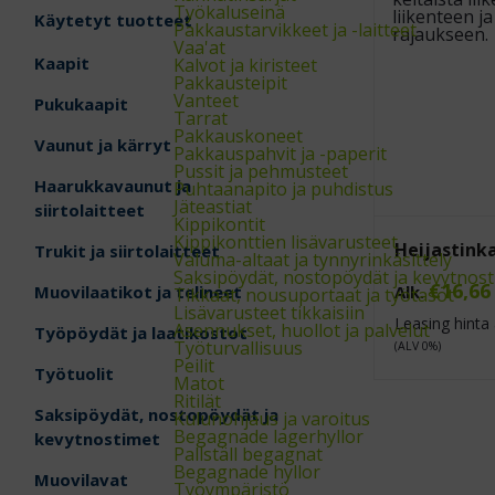
Työkaluseinä
Käytetyt tuotteet
Pakkaustarvikkeet ja -laitteet
Vaa'at
Kaapit
Kalvot ja kiristeet
Pakkausteipit
Vanteet
Pukukaapit
Tarrat
Pakkauskoneet
Vaunut ja kärryt
Pakkauspahvit ja -paperit
Pussit ja pehmusteet
Haarukkavaunut ja
Puhtaanapito ja puhdistus
Jäteastiat
siirtolaitteet
Kippikontit
Kippikonttien lisävarusteet
Heijastinka
Trukit ja siirtolaitteet
Valuma-altaat ja tynnyrinkäsittely
Saksipöydät, nostopöydät ja kevytnos
€
16,66
Alk.
Muovilaatikot ja telineet
Tikkaat, nousuportaat ja työtasot
Lisävarusteet tikkaisiin
Leasing hinta 
Asennukset, huollot ja palvelut
Työpöydät ja laatikostot
Työturvallisuus
(ALV 0%)
Peilit
Työtuolit
Matot
Ritilät
Saksipöydät, nostopöydät ja
Kulunohjaus ja varoitus
Begagnade lagerhyllor
kevytnostimet
Pallställ begagnat
Begagnade hyllor
Muovilavat
Työympäristö