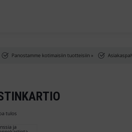
Palvelemme arkis
Panostamme kotimaisiin tuotteisiin »
Asiakaspal
STINKARTIO
oa tulos