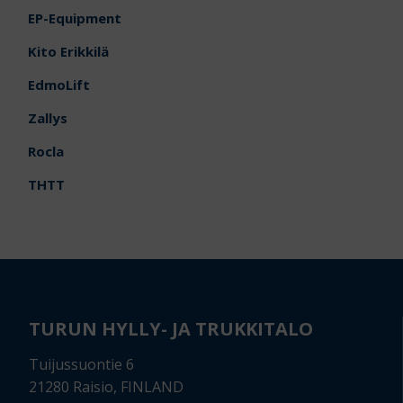
EP-Equipment
Kito Erikkilä
EdmoLift
Zallys
Rocla
THTT
TURUN HYLLY- JA TRUKKITALO
Tuijussuontie 6
21280 Raisio, FINLAND