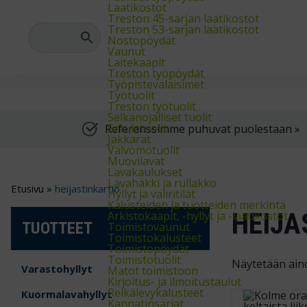
Meiltä saat varasto-, teollisuus- ja arkistokalusteet sekä trukit
Laatikostot
Treston 45-sarjan laatikostot
Treston 53-sarjan laatikostot
Nostopöydät
Vaunut
Laitekaapit
Treston työpöydät
Työpistevalaisimet
Työtuolit
Treston työtuolit
Selkänojalliset tuolit
Satulatuolit
Referenssimme puhuvat puolestaan »
Jakkarat
Valvomotuolit
Muovilavat
Lavakaulukset
Lavahäkki ja rullakko
Etusivu
»
heijastinkartio
Hyllyt ja väliritilät
Kalusteiden ja tuotteiden merkintä
HEIJA
Arkistokaapit, -hyllyt ja -laatikostot
TUOTTEET
Toimistovaunut
Toimistokalusteet
Toimistopöydät
Toimistotuolit
Näytetään ain
Varastohyllyt
Matot toimistoon
Kirjoitus- ja ilmoitustaulut
Reikälevykalusteet
Kuormalavahyllyt
Kannatinsarjat