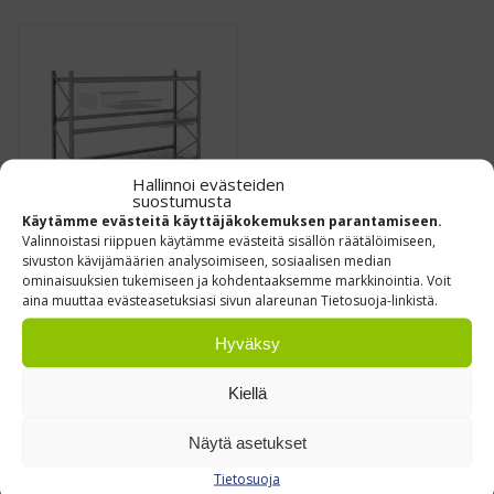
Hallinnoi evästeiden
suostumusta
Käytämme evästeitä käyttäjäkokemuksen parantamiseen.
Valinnoistasi riippuen käytämme evästeitä sisällön räätälöimiseen,
Laarihyllyt
sivuston kävijämäärien analysoimiseen, sosiaalisen median
kuormalavahyllyihin
ominaisuuksien tukemiseen ja kohdentaaksemme markkinointia. Voit
aina muuttaa evästeasetuksiasi sivun alareunan Tietosuoja-linkistä.
€
46,48
Alk.
0 % ALV
/
kpl
Hyväksy
Leasing hinta alk.
4.00
€/kk
(ALV 0%)
Kiellä
Näytä asetukset
Tietosuoja