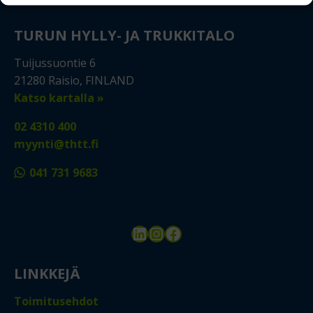
TURUN HYLLY- JA TRUKKITALO
Tuijussuontie 6
21280 Raisio, FINLAND
Katso kartalla »
02 4310 400
myynti@thtt.fi
041 731 9683
LinkedIn
Instagram
Facebook
LINKKEJÄ
Toimitusehdot