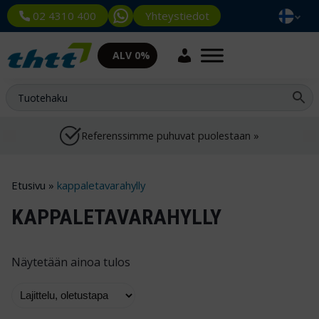
Yhteystiedot
02 4310 400
ALV 0%
Referenssimme puhuvat puolestaan »
Etusivu
»
kappaletavarahylly
KAPPALETAVARAHYLLY
Näytetään ainoa tulos