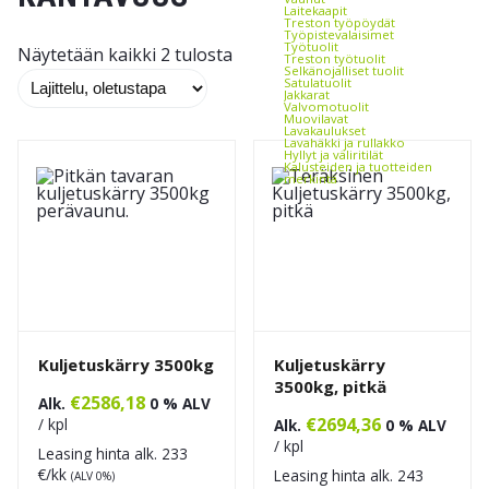
Laitekaapit
Treston työpöydät
Työpistevalaisimet
Työtuolit
Näytetään kaikki 2 tulosta
Treston työtuolit
Selkänojalliset tuolit
Satulatuolit
Jakkarat
Valvomotuolit
Muovilavat
Lavakaulukset
Lavahäkki ja rullakko
Hyllyt ja väliritilät
Kalusteiden ja tuotteiden
merkintä
Arkistokaapit, -hyllyt ja -
laatikostot
Toimistovaunut
Toimistokalusteet
Toimistopöydät
Toimistotuolit
Matot toimistoon
Kirjoitus- ja ilmoitustaulut
Reikälevykalusteet
Kannatinsarjat
Työkaluseinä
Pakkaustarvikkeet ja -laitteet
Vaa'at
Kalvot ja kiristeet
Pakkausteipit
Kuljetuskärry 3500kg
Kuljetuskärry
Vanteet
Tarrat
3500kg, pitkä
Pakkauskoneet
€
2586,18
Alk.
0 % ALV
Pakkauspahvit ja -paperit
Pussit ja pehmusteet
€
2694,36
/ kpl
Alk.
0 % ALV
Puhtaanapito ja puhdistus
Jäteastiat
/ kpl
Leasing hinta alk.
233
Kippikontit
Kippikonttien lisävarusteet
€/kk
Leasing hinta alk.
243
(ALV 0%)
Valuma-altaat ja tynnyrinkäsittely