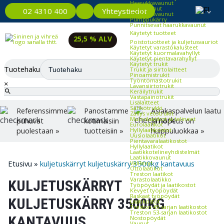
Haarukkavaunut
Saksivaunut
Yhteystiedot
02 4310 400
Pinoamisvaunut
Pumppukärry
Punnitsevat haarukkavaunut
Käytetyt tuotteet
25,5 % ALV
Poistotuotteet ja kuljetusvauriot
Käytetyt varastokalusteet
Käytetyt kuormalavahyllyt
Käytetyt pientavarahyllyt
Käytetyt trukit
Tuotehaku
Trukit ja siirtolaitteet
Pinoamistrukit
Työntömastotrukit
×
Lavansiirtotrukit
Keräilytrukit
Vastapainotrukit
Lisälaitteet
Sähkötrukki
Referenssimme
Panostamme
Asiakaspalvelun laatu
Zallys vetotrukit
Muovilaatikot ja telineet
puhuvat
kotimaisiin
ja nopeus on
Eurolaatikot
puolestaan »
tuotteisiin »
huippuluokkaa »
Hyllylaatikostot
Uusiolaatikot
Pientavaralaatikostot
Hyllylaatikot
Laatikkotelineyhdistelmät
Laatikkovaunut
Etusivu
»
kuljetuskärryt kuljetuskärry 3500kg kantavuus
Välilevyt
Ottolaatikot
Treston laatikot
Varastolaatikko
KULJETUSKÄRRYT
Työpöydät ja laatikostot
Kevyet työpöydät
Raskaat työpöydät
KULJETUSKÄRRY 3500KG
Laatikostot
Treston 45-sarjan laatikostot
Treston 53-sarjan laatikostot
KANTAVUUS
Nostopöydät
Vaunut