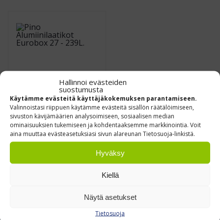
Hallinnoi evästeiden
suostumusta
Käytämme evästeitä käyttäjäkokemuksen parantamiseen.
Valinnoistasi riippuen käytämme evästeitä sisällön räätälöimiseen,
Alumiinilaatikot
sivuston kävijämäärien analysoimiseen, sosiaalisen median
Eurobox 27 – 239 L
ominaisuuksien tukemiseen ja kohdentaaksemme markkinointia. Voit
aina muuttaa evästeasetuksiasi sivun alareunan Tietosuoja-linkistä.
€
259,00
Alk.
0 % ALV
/
kpl
Hyväksy
Leasing hinta alk.
23.00
€/kk
(ALV 0%)
Kiellä
Näytä asetukset
Tietosuoja