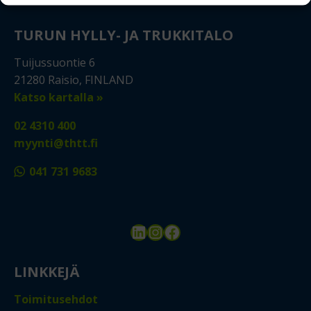
TURUN HYLLY- JA TRUKKITALO
Tuijussuontie 6
21280 Raisio, FINLAND
Katso kartalla »
02 4310 400
myynti@thtt.fi
041 731 9683
LinkedIn
Instagram
Facebook
LINKKEJÄ
Toimitusehdot