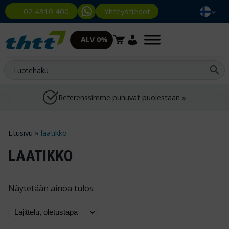
Yhteystiedot
02 4310 400
ALV 0%
Referenssimme puhuvat puolestaan »
Etusivu
»
laatikko
LAATIKKO
Näytetään ainoa tulos