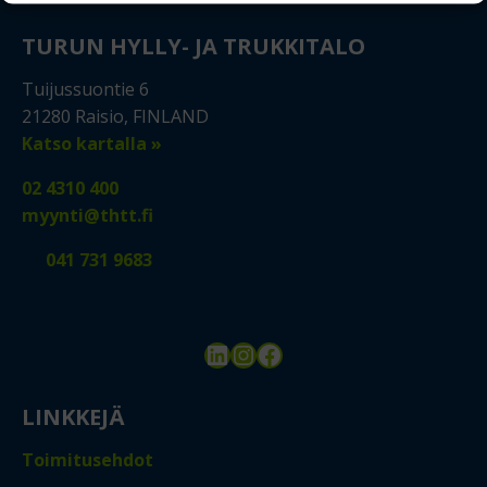
TURUN HYLLY- JA TRUKKITALO
Tuijussuontie 6
21280 Raisio, FINLAND
Katso kartalla »
02 4310 400
myynti@thtt.fi
041 731 9683
LinkedIn
Instagram
Facebook
LINKKEJÄ
Toimitusehdot