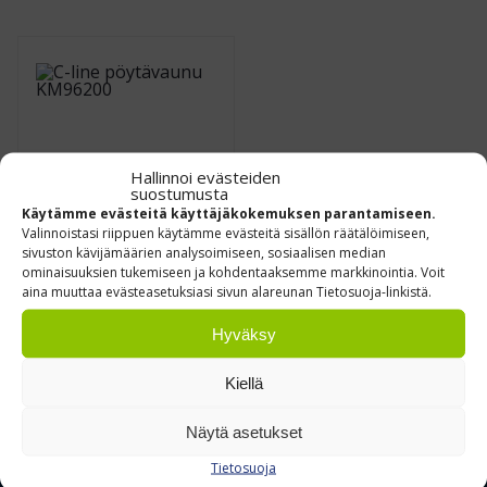
Hallinnoi evästeiden
suostumusta
Käytämme evästeitä käyttäjäkokemuksen parantamiseen.
Valinnoistasi riippuen käytämme evästeitä sisällön räätälöimiseen,
sivuston kävijämäärien analysoimiseen, sosiaalisen median
C-line pöytävaunu
ominaisuuksien tukemiseen ja kohdentaaksemme markkinointia. Voit
KM96200
aina muuttaa evästeasetuksiasi sivun alareunan Tietosuoja-linkistä.
€
344,90
0 % ALV
/ kpl
Hyväksy
Leasing hinta alk.
31.00
€/kk
(ALV 0%)
Kiellä
Näytä asetukset
Tietosuoja