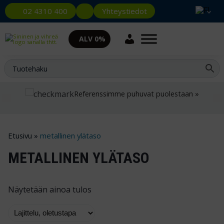
Yhteystiedot
02 4310 400
ALV 0%
Referenssimme puhuvat puolestaan »
Etusivu
»
metallinen ylätaso
METALLINEN YLÄTASO
Näytetään ainoa tulos