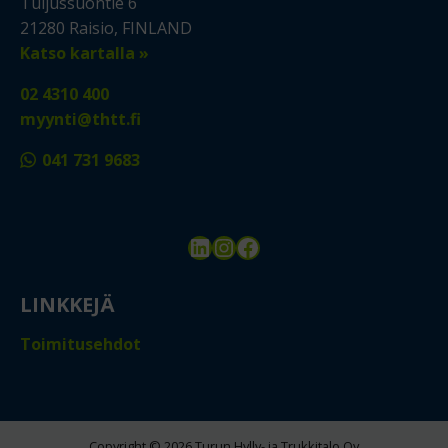
Tuijussuontie 6
21280 Raisio, FINLAND
Katso kartalla »
02 4310 400
myynti@thtt.fi
041 731 9683
LinkedIn
Instagram
Facebook
LINKKEJÄ
Toimitusehdot
Copyright © 2026 Turun Hylly- ja Trukkitalo Oy