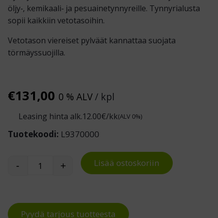
öljy‑, kemikaali‑ ja pesuaine­tynnyreille. Tynnyrialusta
sopii kaikkiin vetotasoihin.
Vetotason viereiset pylväät kannattaa suojata
törmäyssuojilla.
€
131,00
0 % ALV
/ kpl
Leasing hinta alk.
12.00
€/kk
(ALV 0%)
Tuotekoodi:
L9370000
Lisää ostoskoriin
-
+
Tynnyrialusta vetotasoon määrä
Pyydä tarjous tuotteesta