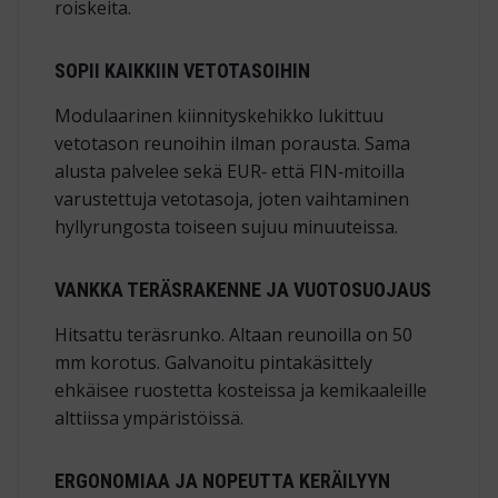
roiskeita.
SOPII KAIKKIIN VETOTASOIHIN
Modulaarinen kiinnityskehikko lukittuu
vetotason reunoihin ilman porausta. Sama
alusta palvelee sekä EUR‑ että FIN‑mitoilla
varustettuja vetotasoja, joten vaihtaminen
hyllyrungosta toiseen sujuu minuuteissa.
VANKKA TERÄSRAKENNE JA VUOTOSUOJAUS
Hitsattu teräsrunko. Altaan reunoilla on 50
mm korotus. Galvanoitu pintakäsittely
ehkäisee ruostetta kosteissa ja kemikaaleille
alttiissa ympäristöissä.
ERGONOMIAA JA NOPEUTTA KERÄILYYN