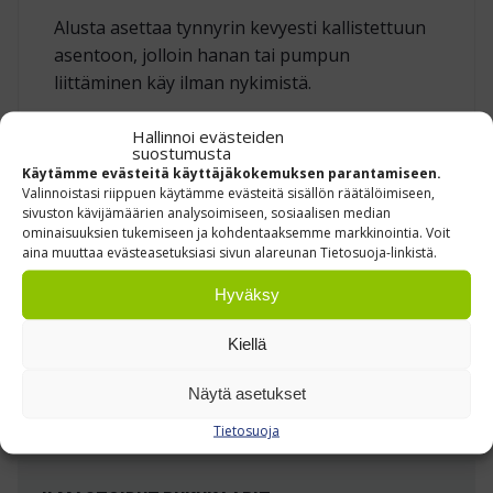
Alusta asettaa tynnyrin kevyesti kallistettuun
asentoon, jolloin hanan tai pumpun
liittäminen käy ilman nykimistä.
Hallinnoi evästeiden
suostumusta
Käytämme evästeitä käyttäjäkokemuksen parantamiseen.
TUTUSTU REFERENSSEIHIMME »
Valinnoistasi riippuen käytämme evästeitä sisällön räätälöimiseen,
sivuston kävijämäärien analysoimiseen, sosiaalisen median
ominaisuuksien tukemiseen ja kohdentaaksemme markkinointia. Voit
aina muuttaa evästeasetuksiasi sivun alareunan Tietosuoja-linkistä.
Hyväksy
Kiellä
Näytä asetukset
Tietosuoja