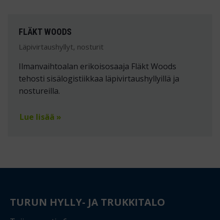
FLÄKT WOODS
Läpivirtaushyllyt, nosturit
Ilmanvaihtoalan erikoisosaaja Fläkt Woods
tehosti sisälogistiikkaa läpivirtaushyllyillä ja
nostureilla.
Lue lisää »
TURUN HYLLY- JA TRUKKITALO