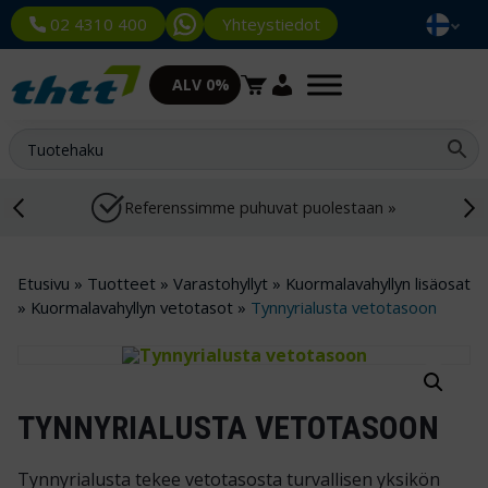
Yhteystiedot
02 4310 400
ALV 0%
Referenssimme puhuvat puolestaan »
Etusivu
»
Tuotteet
»
Varastohyllyt
»
Kuormalavahyllyn lisäosat
»
Kuormalavahyllyn vetotasot
»
Tynnyrialusta vetotasoon
TYNNYRIALUSTA VETOTASOON
Tynnyrialusta tekee vetotasosta turvallisen yksikön