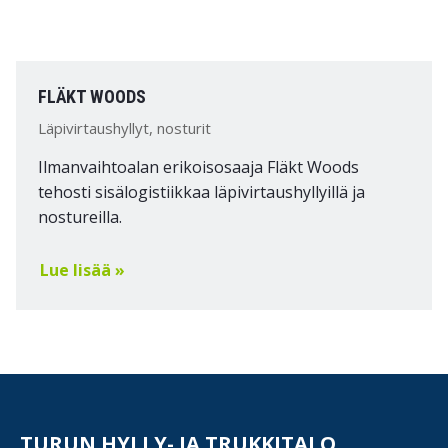
FLÄKT WOODS
Läpivirtaushyllyt, nosturit
Ilmanvaihtoalan erikoisosaaja Fläkt Woods
tehosti sisälogistiikkaa läpivirtaushyllyillä ja
nostureilla.
Lue lisää »
TURUN HYLLY- JA TRUKKITALO