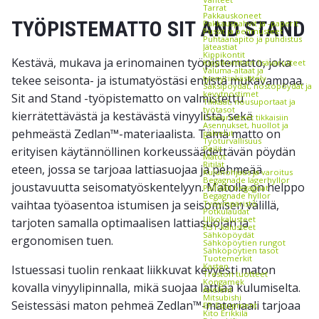
Tarrat
Pakkauskoneet
TYÖPISTEMATTO SIT AND STAND
Pakkauspahvit ja -paperit
Pussit ja pehmusteet
Puhtaanapito ja puhdistus
Jäteastiat
Kippikontit
Kestävä, mukava ja erinomainen työpistematto, joka
Kippikonttien lisävarusteet
Valuma-altaat ja
tekee seisonta- ja istumatyöstäsi entistä mukavampaa.
tynnyrinkäsittely
Saksipöydät, nostopöydät ja
kevytnostimet
Sit and Stand -työpistematto on valmistettu
Tikkaat, nousuportaat ja
työtasot
kierrätettävästä ja kestävästä vinyylistä, sekä
Lisävarusteet tikkaisiin
Asennukset, huollot ja
pehmeästä Zedlan™-materiaalista. Tämä matto on
palvelut
Työturvallisuus
Peilit
erityisen käytännöllinen korkeussäädettävän pöydän
Matot
Ritilät
eteen, jossa se tarjoaa lattiasuojaa ja pehmeää
Kulunohjaus ja varoitus
Begagnade lagerhyllor
joustavuutta seisomatyöskentelyyn. Matolla on helppo
Pallställ begagnat
Begagnade hyllor
vaihtaa työasentoa istumisen ja seisomisen välillä,
Työympäristö
Potkulaudat
Ulkokalusteet
tarjoten samalla optimaalisen lattiasuojan ja
RST-kalusteet
Sähköpöydät
ergonomisen tuen.
Sähköpöytien rungot
Sähköpöytien tasot
Tuotemerkit
Kasten
Istuessasi tuolin renkaat liikkuvat kevyesti maton
Treston tuotteet
Kongamek
kovalla vinyylipinnalla, mikä suojaa lattiaa kulumiselta.
Axelent
Mitsubishi
Seistessäsi maton pehmeä Zedlan™-materiaali tarjoaa
EP-Equipment
Kito Erikkilä