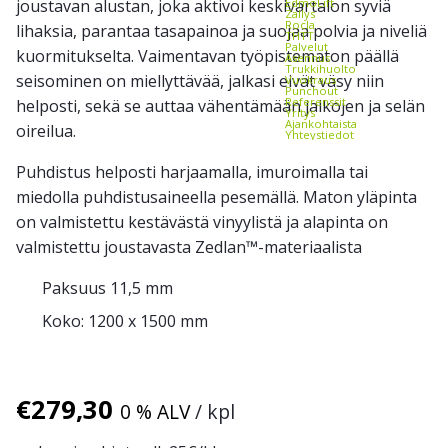
joustavan alustan, joka aktivoi keskivartalon syviä
EdmoLift
Zallys
Rocla
lihaksia, parantaa tasapainoa ja suojaa polvia ja niveliä
THTT
Palvelut
kuormitukselta. Vaimentavan työpistematon päällä
Asennus
Trukkihuolto
seisominen on miellyttävää, jalkasi eivät väsy niin
Vuokraus
Punchout
Referenssit
helposti, sekä se auttaa vähentämään jalkojen ja selän
Yritys
Ajankohtaista
oireilua.
Yhteystiedot
Puhdistus helposti harjaamalla, imuroimalla tai
miedolla puhdistusaineella pesemällä. Maton yläpinta
on valmistettu kestävästä vinyylistä ja alapinta on
valmistettu joustavasta Zedlan™-materiaalista
Paksuus 11,5 mm
Koko: 1200 x 1500 mm
€
279,30
0 % ALV
/ kpl