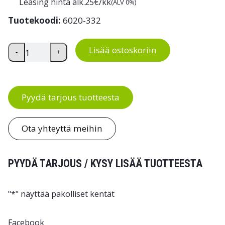
Leasing hinta alk.
25
€/kk
(ALV 0%)
Tuotekoodi:
6020-332
Työpistematto Sit and Stand määrä
Lisää ostoskoriin
-
+
Pyydä tarjous tuotteesta
Ota yhteyttä meihin
PYYDÄ TARJOUS / KYSY LISÄÄ TUOTTEESTA
"
*
" näyttää pakolliset kentät
Facebook