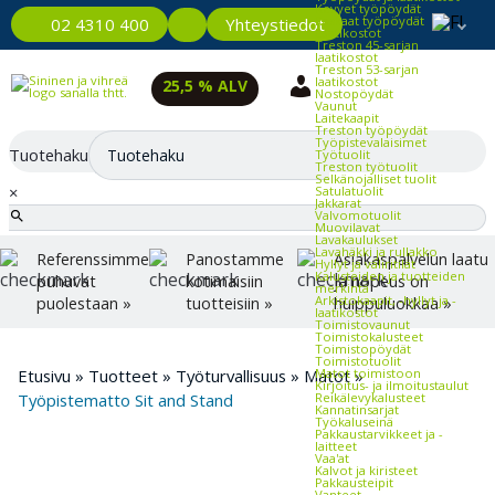
Kevyet työpöydät
Raskaat työpöydät
Yhteystiedot
02 4310 400
Laatikostot
Treston 45-sarjan
laatikostot
Treston 53-sarjan
laatikostot
25,5 % ALV
Nostopöydät
Vaunut
Laitekaapit
Treston työpöydät
Työpistevalaisimet
Tuotehaku
Työtuolit
Treston työtuolit
Selkänojalliset tuolit
×
Satulatuolit
Jakkarat
Valvomotuolit
Muovilavat
Lavakaulukset
Lavahäkki ja rullakko
Referenssimme
Panostamme
Asiakaspalvelun laatu
Hyllyt ja väliritilät
Kalusteiden ja tuotteiden
puhuvat
kotimaisiin
ja nopeus on
merkintä
Arkistokaapit, -hyllyt ja -
puolestaan »
tuotteisiin »
huippuluokkaa »
laatikostot
Toimistovaunut
Toimistokalusteet
Toimistopöydät
Toimistotuolit
Etusivu
»
Tuotteet
»
Työturvallisuus
»
Matot
»
Matot toimistoon
Kirjoitus- ja ilmoitustaulut
Työpistematto Sit and Stand
Reikälevykalusteet
Kannatinsarjat
Työkaluseinä
Pakkaustarvikkeet ja -
laitteet
Vaa'at
Kalvot ja kiristeet
Pakkausteipit
Vanteet