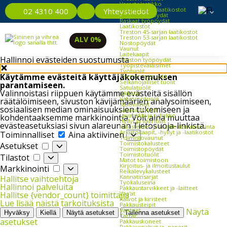
Varastolaatikko
Työpöydät ja laatikostot
Yhteystiedot
02 4310 400
Kevyet työpöydät
Raskaat työpöydät
Laatikostot
Treston 45-sarjan laatikostot
Treston 53-sarjan laatikostot
ALV 0%
Nostopöydät
Vaunut
Laitekaapit
Hallinnoi evästeiden suostumusta
Treston työpöydät
Työpistevalaisimet
Työtuolit
Käytämme evästeitä käyttäjäkokemuksen
Treston työtuolit
Selkänojalliset tuolit
parantamiseen.
Satulatuolit
Valinnoistasi riippuen käytämme evästeitä sisällön
Jakkarat
Valvomotuolit
räätälöimiseen, sivuston kävijämäärien analysoimiseen,
Muovilavat
sosiaalisen median ominaisuuksien tukemiseen ja
Lavakaulukset
Lavahäkki ja rullakko
kohdentaaksemme markkinointia. Voit aina muuttaa
Hyllyt ja väliritilät
evästeasetuksiasi sivun alareunan Tietosuoja-linkistä.
Kalusteiden ja tuotteiden merkintä
Toiminnalliset
Arkistokaapit, -hyllyt ja -laatikostot
Toiminnalliset
Aina aktiivinen
Toimistovaunut
Asetukset
Toimistokalusteet
Asetukset
Toimistopöydät
Tilastot
Toimistotuolit
Tilastot
Matot toimistoon
Markkinointi
Kirjoitus- ja ilmoitustaulut
Markkinointi
Reikälevykalusteet
Kannatinsarjat
Hallitse vaihtoehtoja
Työkaluseinä
Hallinnoi palveluita
Pakkaustarvikkeet ja -laitteet
Vaa'at
Hallitse {vendor_count} toimittajia
Kalvot ja kiristeet
Lue lisää näistä tarkoituksista
Pakkausteipit
Vanteet
Näytä
Hyväksy
Kiellä
Näytä asetukset
Tallenna asetukset
Tarrat
asetukset
Pakkauskoneet
Pakkauspahvit ja -paperit