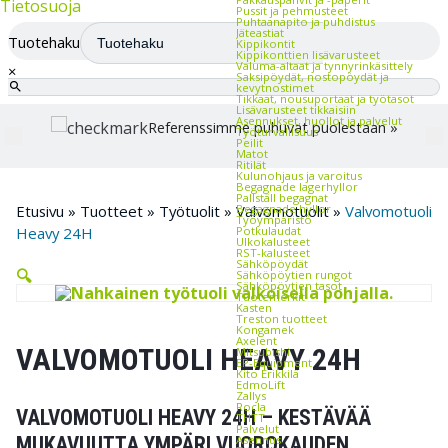
Tietosuoja
Pussit ja pehmusteet
Puhtaanapito ja puhdistus
Jäteastiat
Tuotehaku
Kippikontit
Kippikonttien lisävarusteet
Valuma-altaat ja tynnyrinkäsittely
×
Saksipöydät, nostopöydät ja
kevytnostimet
Tikkaat, nousuportaat ja työtasot
Lisävarusteet tikkaisiin
Asennukset, huollot ja palvelut
Referenssimme puhuvat puolestaan »
Työturvallisuus
Peilit
Matot
Ritilät
Kulunohjaus ja varoitus
Begagnade lagerhyllor
Pallställ begagnat
Begagnade hyllor
Etusivu
»
Tuotteet
»
Työtuolit
»
Valvomotuolit
»
Valvomotuoli
Työympäristö
Potkulaudat
Heavy 24H
Ulkokalusteet
RST-kalusteet
Sähköpöydät
🔍
Sähköpöytien rungot
Sähköpöytien tasot
Tuotemerkit
Kasten
Treston tuotteet
Kongamek
Axelent
VALVOMOTUOLI HEAVY 24H
Mitsubishi
EP-Equipment
Kito Erikkilä
EdmoLift
Zallys
Rocla
VALVOMOTUOLI HEAVY 24H – KESTÄVÄÄ
THTT
Palvelut
Asennus
MUKAVUUTTA YMPÄRI VUOROKAUDEN