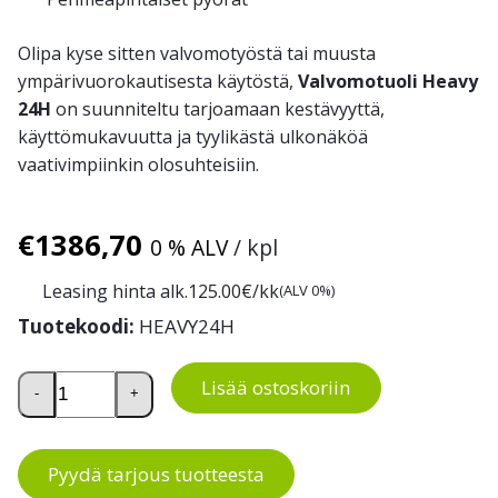
Olipa kyse sitten valvomotyöstä tai muusta
ympärivuorokautisesta käytöstä,
Valvomotuoli Heavy
24H
on suunniteltu tarjoamaan kestävyyttä,
käyttömukavuutta ja tyylikästä ulkonäköä
vaativimpiinkin olosuhteisiin.
€
1386,70
0 % ALV
/ kpl
Leasing hinta alk.
125.00
€/kk
(ALV 0%)
Tuotekoodi:
HEAVY24H
Valvomotuoli Heavy 24H määrä
Lisää ostoskoriin
-
+
Pyydä tarjous tuotteesta