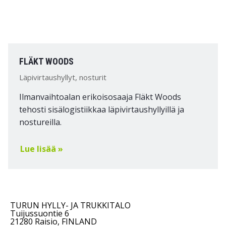
FLÄKT WOODS
Läpivirtaushyllyt, nosturit
Ilmanvaihtoalan erikoisosaaja Fläkt Woods
tehosti sisälogistiikkaa läpivirtaushyllyillä ja
nostureilla.
Lue lisää »
TURUN HYLLY- JA TRUKKITALO
Tuijussuontie 6
21280 Raisio, FINLAND