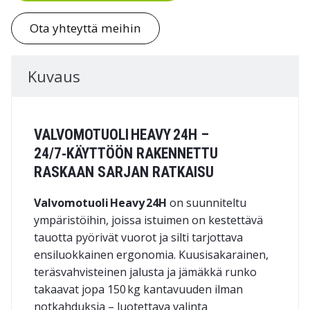
Ota yhteyttä meihin
Kuvaus
VALVOMOTUOLI HEAVY 24H –
24/7‑KÄYTTÖÖN RAKENNETTU
RASKAAN SARJAN RATKAISU
Valvomotuoli Heavy 24H
on suunniteltu
ympäristöihin, joissa istuimen on kestettävä
tauotta pyörivät vuorot ja silti tarjottava
ensiluokkainen ergonomia. Kuusisakarainen,
teräsvahvisteinen jalusta ja jämäkkä runko
takaavat jopa
150 kg
kantavuuden ilman
notkahduksia – luotettava valinta