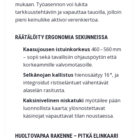
mukaan. Työasennon voi lukita
tarkkuustehtäviin ja vapauttaa tauoilla, jolloin
pieni keinuliike aktivoi verenkiertoa.
RÄÄTÄLÖITY ERGONOMIA SEKUNNEISSA
Kaasujousen istuinkorkeus
460 – 560 mm
– sopii sekä tavallisiin ohjauspöytiin että
korkeammille valvomotasoille.
Selkänojan kallistus
hienosäätyy 16 °, ja
integroidut ristiseläntuet vähentävät
alaselän rasitusta.
Kaksinivelinen niskatuki
myötäilee pään
luonnollista kaarta; ylösnostettavat
käsinojat vapauttavat tilan noustaessa.
HUOLTOVAPAA RAKENNE – PITKÄ ELINKAARI