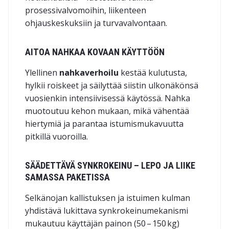
prosessivalvomoihin, liikenteen
ohjauskeskuksiin ja turvavalvontaan.
AITOA NAHKAA KOVAAN KÄYTTÖÖN
Ylellinen
nahkaverhoilu
kestää kulutusta,
hylkii roiskeet ja säilyttää siistin ulkonäkönsä
vuosienkin intensiivisessä käytössä. Nahka
muotoutuu kehon mukaan, mikä vähentää
hiertymiä ja parantaa istumismukavuutta
pitkillä vuoroilla.
SÄÄDETTÄVÄ SYNKROKEINU – LEPO JA LIIKE
SAMASSA PAKETISSA
Selkänojan kallistuksen ja istuimen kulman
yhdistävä
lukittava synkrokeinumekanismi
mukautuu käyttäjän painon (50 – 150 kg)