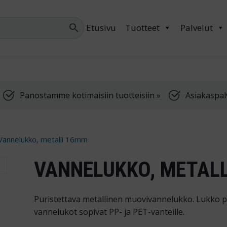
Palvelemme arkis
Etusivu
Tuotteet
Palvelut
Panostamme kotimaisiin tuotteisiin »
Asiakaspal
Vannelukko, metalli 16mm
VANNELUKKO, METAL
Puristettava metallinen muovivannelukko. Lukko p
vannelukot sopivat PP- ja PET-vanteille.