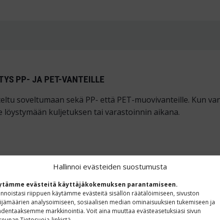
YS PP- JA PET-VANTEILLE
ltu soveltumaan sekä PP- että PET-muovivanteille. Kun vann
e löystymään kuljetuksen tai varastoinnin aikana.
n ratkaisun teolliseen pakkaamiseen, erityisesti kun vaadit
Hallinnoi evästeiden suostumusta
nusteollisuudessa sekä kontti- ja laivakuljetuksissa.
ytämme evästeitä käyttäjäkokemuksen parantamiseen.
innoistasi riippuen käytämme evästeitä sisällön räätälöimiseen, sivuston
ijämäärien analysoimiseen, sosiaalisen median ominaisuuksien tukemiseen ja
dentaaksemme markkinointia. Voit aina muuttaa evästeasetuksiasi sivun
reunan Tietosuoja-linkistä.