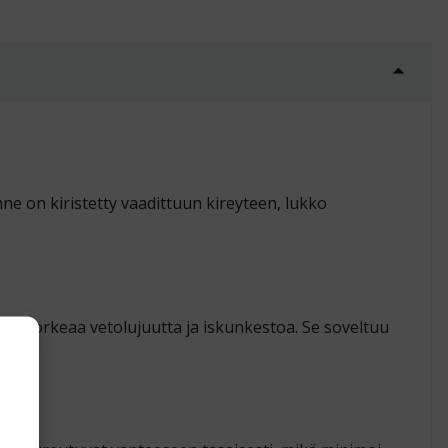
e on kiristetty vaadittuun kireyteen, lukko
aan korkeaa vetolujuutta ja iskunkestoa. Se soveltuu