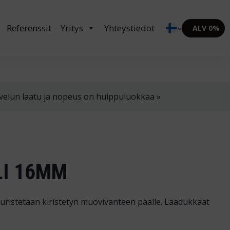
in klo 8-16
02 4310 400
myynti@thtt.fi
Referenssit
Yritys
Yhteystiedot
ALV 0%
velun laatu ja nopeus on huippuluokkaa »
LI 16MM
uristetaan kiristetyn muovivanteen päälle. Laadukkaat