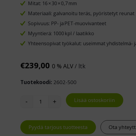
Mitat: 16 × 30 × 0,7 mm
Materiaali: galvanoitu teräs, pyöristetyt reunat
Sopivuus: PP‑ ja PET‑muovivanteet
Myyntierä: 1000 kpl / laatikko
Yhteensopivat työkalut: useimmat yhdistelmä‑ ja 
€
239,00
0 % ALV
/ ltk
Tuotekoodi:
2602-500
Lisää ostoskoriin
-
+
Vannelukko, metalli 16mm määrä
Pyydä tarjous tuotteesta
Ota yhteyt