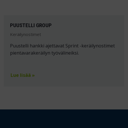
PUUSTELLI GROUP
Keräilynostimet
Puustelli hankki ajettavat Sprint -keräilynostimet
pientavarakeräilyn työvälineiksi.
Lue lisää »