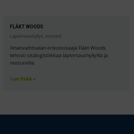
FLÄKT WOODS
Läpivirtaushyllyt, nosturit
Ilmanvaihtoalan erikoisosaaja Fläkt Woods
tehosti sisälogistiikkaa läpivirtaushyllyillä ja
nostureilla.
Lue lisää »