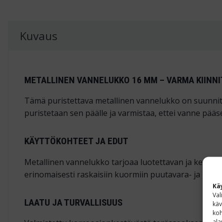
Kuvaus
METALLINEN VANNELUKKO 16 MM – VARMA KIINNIT
Tämä puristettava metallinen vannelukko on suunnite
puristetaan sen päälle ja varmistaa, ettei vanne pääs
KÄYTTÖKOHTEET JA EDUT
Metallinen vannelukko tarjoaa luotettavan ja kestävä
erinomaisesti raskaisiin kuormiin puutavara- ja raken
Kä
Val
LAATU JA TURVALLISUUS
käv
koh
ala