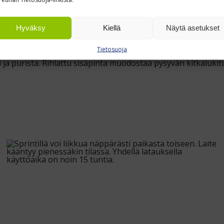
a täyttää yleisimmät teollisuusstandardit. Lukon sisäiset ki
vissa olosuhteissa lukko kestää myös toistuvaa avaus- ja sulk
Hyväksy
Kiellä
Näytä asetukset
Tietosuoja
a purista. Rihlattu sisäpinta muodostaa pysyvän kitkalukitu