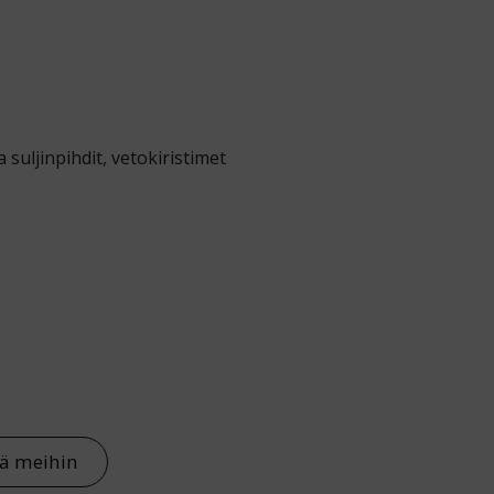
suljinpihdit, vetokiristimet
tä meihin