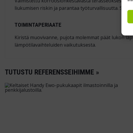
Valmistettu korroosionkestävästä terässeoksesta, jok
liukumisen riskin ja parantaa työturvallisuutta. Sopi
TOIMINTAPERIAATE
Kiristä muovivanne, pujota molemmat päät lukon läpi j
lämpötilavaihteluiden vaikutuksesta.
TUTUSTU REFERENSSEIHIMME »