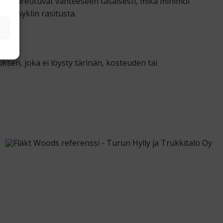
ilat pureutuvat vanteeseen tasaisesti, mikä minimoi
emissyklin rasitusta.
ksen, joka ei löysty tärinän, kosteuden tai