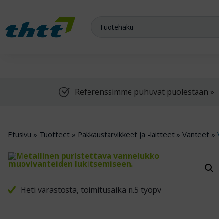
Meiltä saat varasto-, teollisuus- ja arkistokalusteet sekä trukit
Referenssimme puhuvat puolestaan »
Etusivu
»
Tuotteet
»
Pakkaustarvikkeet ja -laitteet
»
Vanteet
»
Heti varastosta, toimitusaika n.5 työpv