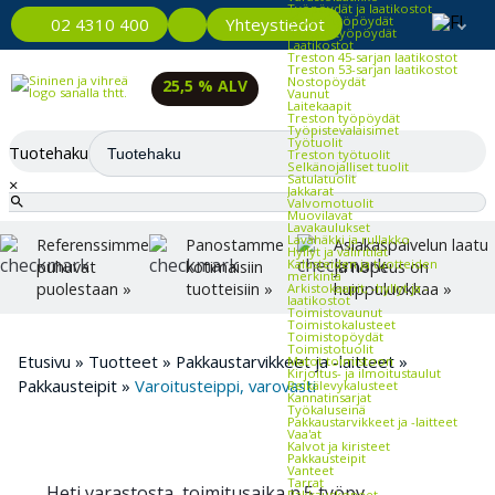
Työpöydät ja laatikostot
Kevyet työpöydät
Yhteystiedot
02 4310 400
Raskaat työpöydät
Laatikostot
Treston 45-sarjan laatikostot
Treston 53-sarjan laatikostot
Nostopöydät
25,5 % ALV
Vaunut
Laitekaapit
Treston työpöydät
Työpistevalaisimet
Työtuolit
Tuotehaku
Treston työtuolit
Selkänojalliset tuolit
Satulatuolit
×
Jakkarat
Valvomotuolit
Muovilavat
Lavakaulukset
Lavahäkki ja rullakko
Referenssimme
Panostamme
Asiakaspalvelun laatu
Hyllyt ja väliritilät
Kalusteiden ja tuotteiden
puhuvat
kotimaisiin
ja nopeus on
merkintä
puolestaan »
tuotteisiin »
huippuluokkaa »
Arkistokaapit, -hyllyt ja -
laatikostot
Toimistovaunut
Toimistokalusteet
Toimistopöydät
Toimistotuolit
Etusivu
»
Tuotteet
»
Pakkaustarvikkeet ja -laitteet
»
Matot toimistoon
Kirjoitus- ja ilmoitustaulut
Pakkausteipit
»
Varoitusteippi, varovasti
Reikälevykalusteet
Kannatinsarjat
Työkaluseinä
Pakkaustarvikkeet ja -laitteet
Vaa'at
Kalvot ja kiristeet
Pakkausteipit
Vanteet
Tarrat
Heti varastosta, toimitusaika n.5 työpv
Pakkauskoneet