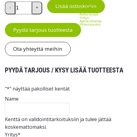
Asennus
Varoitusteippi, varovasti määrä
Trukkihuolto
Lisää ostoskoriin
Vuokraus
-
+
Punchout
Referenssit
Yritys
Ajankohtaista
Yhteystiedot
Pyydä tarjous tuotteesta
Ota yhteyttä meihin
PYYDÄ TARJOUS / KYSY LISÄÄ TUOTTEESTA
"
*
" näyttää pakolliset kentät
Name
Kenttä on validointitarkoituksiin ja tulee jättää
koskemattomaksi.
Yritys
*