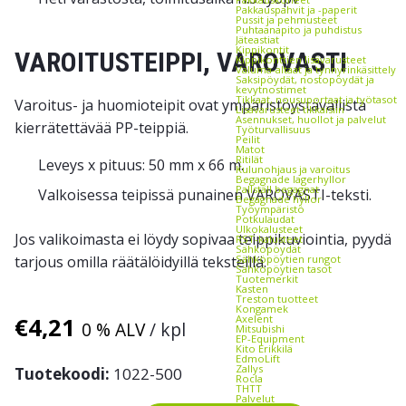
Pakkauspahvit ja -paperit
Pussit ja pehmusteet
Puhtaanapito ja puhdistus
Jäteastiat
Kippikontit
VAROITUSTEIPPI, VAROVASTI
Kippikonttien lisävarusteet
Valuma-altaat ja tynnyrinkäsittely
Saksipöydät, nostopöydät ja
kevytnostimet
Tikkaat, nousuportaat ja työtasot
Varoitus- ja huomioteipit ovat ympäristöystävällistä
Lisävarusteet tikkaisiin
Asennukset, huollot ja palvelut
kierrätettävää PP-teippiä.
Työturvallisuus
Peilit
Matot
Ritilät
Leveys x pituus: 50 mm x 66 m.
Kulunohjaus ja varoitus
Begagnade lagerhyllor
Pallställ begagnat
Valkoisessa teipissä punainen VAROVASTI-teksti.
Begagnade hyllor
Työympäristö
Potkulaudat
Ulkokalusteet
Jos valikoimasta ei löydy sopivaa teippikuviointia, pyydä
RST-kalusteet
Sähköpöydät
tarjous omilla räätälöidyillä teksteillä.
Sähköpöytien rungot
Sähköpöytien tasot
Tuotemerkit
Kasten
Treston tuotteet
Kongamek
€
4,21
Axelent
0 % ALV
/ kpl
Mitsubishi
EP-Equipment
Kito Erikkilä
EdmoLift
Zallys
Tuotekoodi:
1022-500
Rocla
THTT
Palvelut