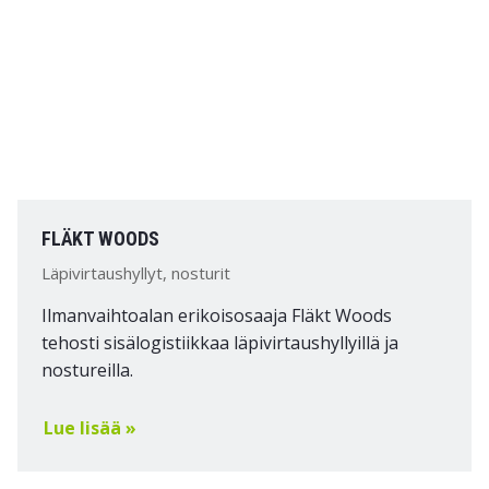
FLÄKT WOODS
Läpivirtaushyllyt, nosturit
Ilmanvaihtoalan erikoisosaaja Fläkt Woods
tehosti sisälogistiikkaa läpivirtaushyllyillä ja
nostureilla.
Lue lisää »