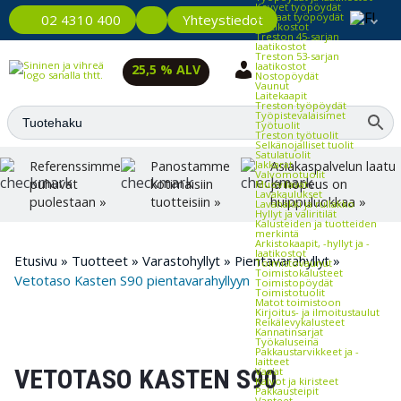
Kevyet työpöydät
Raskaat työpöydät
Yhteystiedot
02 4310 400
Laatikostot
Treston 45-sarjan
laatikostot
Treston 53-sarjan
laatikostot
25,5 % ALV
Nostopöydät
Vaunut
Laitekaapit
Treston työpöydät
Työpistevalaisimet
Työtuolit
Treston työtuolit
Selkänojalliset tuolit
Satulatuolit
Referenssimme
Panostamme
Asiakaspalvelun laatu
Jakkarat
Valvomotuolit
puhuvat
kotimaisiin
ja nopeus on
Muovilavat
Lavakaulukset
puolestaan »
tuotteisiin »
huippuluokkaa »
Lavahäkki ja rullakko
Hyllyt ja väliritilät
Kalusteiden ja tuotteiden
merkintä
Arkistokaapit, -hyllyt ja -
laatikostot
Etusivu
»
Tuotteet
»
Varastohyllyt
»
Pientavarahyllyt
»
Toimistovaunut
Toimistokalusteet
Vetotaso Kasten S90 pientavarahyllyyn
Toimistopöydät
Toimistotuolit
Matot toimistoon
Kirjoitus- ja ilmoitustaulut
Reikälevykalusteet
Kannatinsarjat
Työkaluseinä
Pakkaustarvikkeet ja -
laitteet
VETOTASO KASTEN S90
Vaa'at
Kalvot ja kiristeet
Pakkausteipit
Vanteet