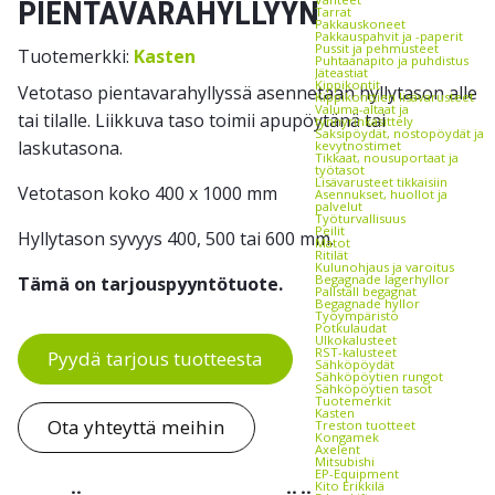
PIENTAVARAHYLLYYN
Tarrat
Pakkauskoneet
Pakkauspahvit ja -paperit
Pussit ja pehmusteet
Tuotemerkki:
Kasten
Puhtaanapito ja puhdistus
Jäteastiat
Kippikontit
Vetotaso pientavarahyllyssä asennetaan hyllytason alle
Kippikonttien lisävarusteet
Valuma-altaat ja
tai tilalle. Liikkuva taso toimii apupöytänä tai
tynnyrinkäsittely
Saksipöydät, nostopöydät ja
laskutasona.
kevytnostimet
Tikkaat, nousuportaat ja
työtasot
Lisävarusteet tikkaisiin
Vetotason koko 400 x 1000 mm
Asennukset, huollot ja
palvelut
Työturvallisuus
Peilit
Hyllytason syvyys 400, 500 tai 600 mm.
Matot
Ritilät
Kulunohjaus ja varoitus
Begagnade lagerhyllor
Tämä on tarjouspyyntötuote.
Pallställ begagnat
Begagnade hyllor
Työympäristö
Potkulaudat
Ulkokalusteet
RST-kalusteet
Pyydä tarjous tuotteesta
Sähköpöydät
Sähköpöytien rungot
Sähköpöytien tasot
Tuotemerkit
Kasten
Ota yhteyttä meihin
Treston tuotteet
Kongamek
Axelent
Mitsubishi
EP-Equipment
Kito Erikkilä