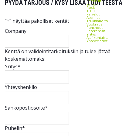
EdmoLift
PYYDÄ TARJOUS / KYSY LISÄÄ TUOTTEESTA
Zallys
Rocla
THTT
Palvelut
Asennus
"
*
" näyttää pakolliset kentät
Trukkihuolto
Vuokraus
Punchout
Company
Referenssit
Yritys
Ajankohtaista
Yhteystiedot
Kenttä on validointitarkoituksiin ja tulee jättää
koskemattomaksi.
Yritys
*
Yhteyshenkilö
Sähköpostiosoite
*
Puhelin
*