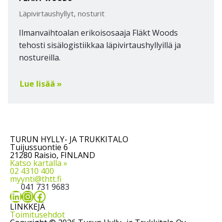
Läpivirtaushyllyt, nosturit
Ilmanvaihtoalan erikoisosaaja Fläkt Woods
tehosti sisälogistiikkaa läpivirtaushyllyillä ja
nostureilla.
Lue lisää »
TURUN HYLLY- JA TRUKKITALO
Tuijussuontie 6
21280 Raisio, FINLAND
Katso kartalla »
02 4310 400
myynti@thtt.fi
041 731 9683
LinkedIn
Instagram
Facebook
LINKKEJÄ
Toimitusehdot