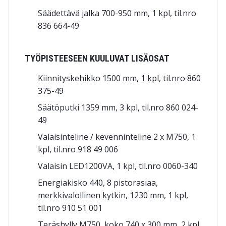
Säädettävä jalka 700-950 mm, 1 kpl, til.nro
836 664-49
TYÖPISTEESEEN KUULUVAT LISÄOSAT
Kiinnityskehikko 1500 mm, 1 kpl, til.nro 860
375-49
Säätöputki 1359 mm, 3 kpl, til.nro 860 024-
49
Valaisinteline / kevenninteline 2 x M750, 1
kpl, til.nro 918 49 006
Valaisin LED1200VA, 1 kpl, til.nro 0060-340
Energiakisko 440, 8 pistorasiaa,
merkkivalollinen kytkin, 1230 mm, 1 kpl,
til.nro 910 51 001
Teräshylly M750, koko 740 x 300 mm, 2 kpl,