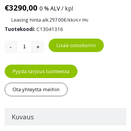
€
3290,00
0 % ALV
/ kpl
Leasing hinta alk.
297.00
€/kk
(ALV 0%)
Tuotekoodi:
C13041316
Lisää ostoskoriin
-
+
Workshop-asentajan työpiste 1 määrä
Pyydä tarjous tuotteesta
Ota yhteyttä meihin
Kuvaus