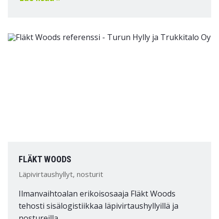
FLÄKT WOODS
Läpivirtaushyllyt, nosturit
Ilmanvaihtoalan erikoisosaaja Fläkt Woods
tehosti sisälogistiikkaa läpivirtaushyllyillä ja
nostureilla.