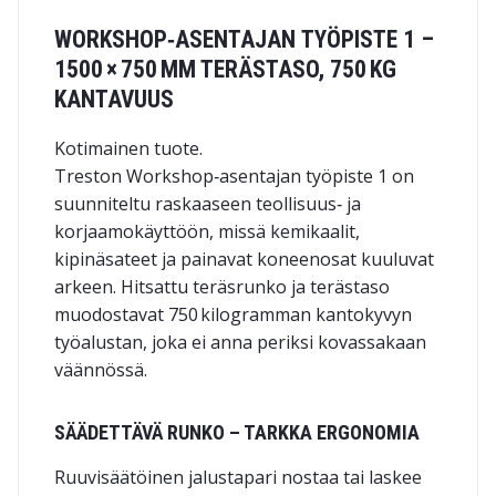
WORKSHOP‑ASENTAJAN TYÖPISTE 1 –
1500 × 750 MM TERÄSTASO, 750 KG
KANTAVUUS
Kotimainen tuote.
Treston Workshop‑asentajan työpiste 1 on
suunniteltu raskaaseen teollisuus‑ ja
korjaamokäyttöön, missä kemikaalit,
kipinäsateet ja painavat koneenosat kuuluvat
arkeen. Hitsattu teräsrunko ja terästaso
muodostavat 750 kilogramman kantokyvyn
työalustan, joka ei anna periksi kovassakaan
väännössä.
SÄÄDETTÄVÄ RUNKO – TARKKA ERGONOMIA
Ruuvisäätöinen jalustapari nostaa tai laskee