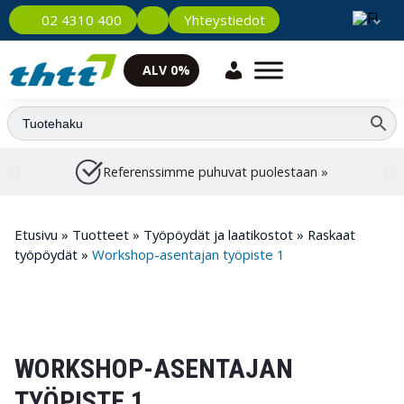
Yhteystiedot
02 4310 400
ALV 0%
Referenssimme puhuvat puolestaan »
Etusivu
»
Tuotteet
»
Työpöydät ja laatikostot
»
Raskaat
työpöydät
»
Workshop-asentajan työpiste 1
WORKSHOP-ASENTAJAN
TYÖPISTE 1