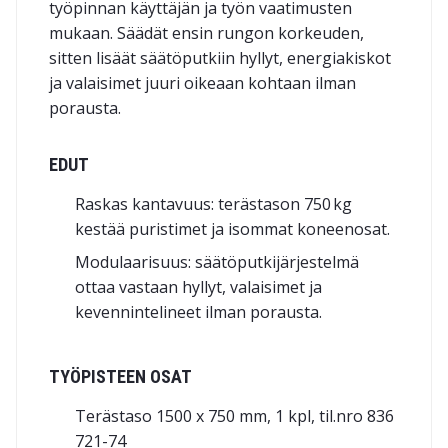
työpinnan käyttäjän ja työn vaatimusten
mukaan. Säädät ensin rungon korkeuden,
sitten lisäät säätöputkiin hyllyt, energia­kiskot
ja valaisimet juuri oikeaan kohtaan ilman
porausta.
EDUT
Raskas kantavuus: terästason 750 kg
kestää puristimet ja isommat koneenosat.
Modulaarisuus: säätöputki­järjestelmä
ottaa vastaan hyllyt, valaisimet ja
kevennintelineet ilman porausta.
TYÖPISTEEN OSAT
Terästaso 1500 x 750 mm, 1 kpl, til.nro 836
721-74