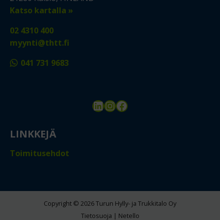
Katso kartalla »
02 4310 400
myynti@thtt.fi
041 731 9683
LinkedIn
Instagram
Facebook
LINKKEJÄ
Toimitusehdot
Copyright © 2026 Turun Hylly- ja Trukkitalo Oy
Tietosuoja
|
Netello