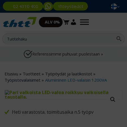
Yhteystiedot
02 4310 400
ALV 0%
Referenssimme puhuvat puolestaan »
Etusivu
»
Tuotteet
»
Työpöydät ja laatikostot
»
Työpistevalaisimet
»
Alumiininen LED-valaisin 1200VA
Heti varastosta, toimitusaika n.5 työpv