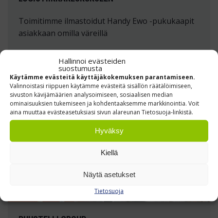
Toimitimme ilmastoidut Handy Ewo -pukukaapit
asiakkaan omilla väreillä
Lue lisää »
Hallinnoi evästeiden
suostumusta
Käytämme evästeitä käyttäjäkokemuksen parantamiseen.
Valinnoistasi riippuen käytämme evästeitä sisällön räätälöimiseen,
sivuston kävijämäärien analysoimiseen, sosiaalisen median
ominaisuuksien tukemiseen ja kohdentaaksemme markkinointia. Voit
aina muuttaa evästeasetuksiasi sivun alareunan Tietosuoja-linkistä.
Hyväksy
Kiellä
Näytä asetukset
Tietosuoja