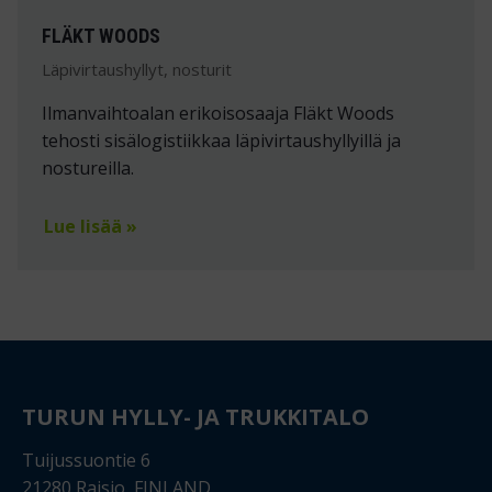
FLÄKT WOODS
Läpivirtaushyllyt, nosturit
Ilmanvaihtoalan erikoisosaaja Fläkt Woods
tehosti sisälogistiikkaa läpivirtaushyllyillä ja
nostureilla.
Lue lisää »
TURUN HYLLY- JA TRUKKITALO
Tuijussuontie 6
21280 Raisio, FINLAND