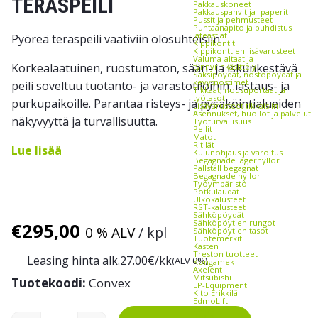
TERÄSPEILI
Pakkauskoneet
Pakkauspahvit ja -paperit
Pussit ja pehmusteet
Puhtaanapito ja puhdistus
Jäteastiat
Pyöreä teräspeili vaativiin olosuhteisiin.
Kippikontit
Kippikonttien lisävarusteet
Valuma-altaat ja
Korkealaatuinen, ruostumaton, sään- ja iskunkestävä
tynnyrinkäsittely
Saksipöydät, nostopöydät ja
kevytnostimet
peili soveltuu tuotanto- ja varastotiloihin, lastaus- ja
Tikkaat, nousuportaat ja
työtasot
purkupaikoille. Parantaa risteys- ja pysäköintialueiden
Lisävarusteet tikkaisiin
Asennukset, huollot ja palvelut
näkyvyyttä ja turvallisuutta.
Työturvallisuus
Peilit
Matot
Ritilät
Lue lisää
Kulunohjaus ja varoitus
Begagnade lagerhyllor
Pallställ begagnat
Begagnade hyllor
Työympäristö
Potkulaudat
Ulkokalusteet
RST-kalusteet
Sähköpöydät
Sähköpöytien rungot
€
295,00
0 % ALV
/ kpl
Sähköpöytien tasot
Tuotemerkit
Kasten
Treston tuotteet
Leasing hinta alk.
27.00
€/kk
(ALV 0%)
Kongamek
Axelent
Mitsubishi
Tuotekoodi:
Convex
EP-Equipment
Kito Erikkilä
EdmoLift
Zallys
Rocla