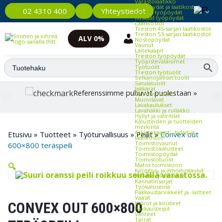
Varastolaatikko
Työpöydät ja laatikostot
Yhteystiedot
02 4310 400
Kevyet työpöydät
Raskaat työpöydät
Laatikostot
Treston 45-sarjan laatikostot
Treston 53-sarjan laatikostot
ALV 0%
Nostopöydät
Vaunut
Laitekaapit
Treston työpöydät
Työpistevalaisimet
Työtuolit
Treston työtuolit
Selkänojalliset tuolit
Satulatuolit
Jakkarat
Referenssimme puhuvat puolestaan »
Valvomotuolit
Muovilavat
Lavakaulukset
Lavahäkki ja rullakko
Hyllyt ja väliritilät
Kalusteiden ja tuotteiden
merkintä
Arkistokaapit, -hyllyt ja -
Etusivu
»
Tuotteet
»
Työturvallisuus
»
Peilit
»
Convex out
laatikostot
Toimistovaunut
600×800 teräspeili
Toimistokalusteet
Toimistopöydät
Toimistotuolit
Matot toimistoon
🔍
Kirjoitus- ja ilmoitustaulut
Reikälevykalusteet
Kannatinsarjat
Työkaluseinä
Pakkaustarvikkeet ja -laitteet
Vaa'at
Kalvot ja kiristeet
CONVEX OUT 600×800
Pakkausteipit
Vanteet
Tarrat