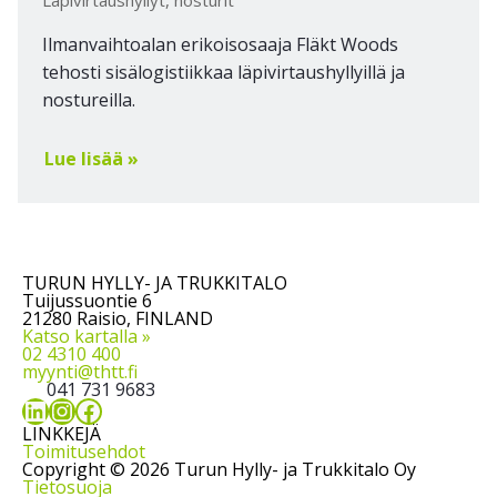
Läpivirtaushyllyt, nosturit
Ilmanvaihtoalan erikoisosaaja Fläkt Woods
tehosti sisälogistiikkaa läpivirtaushyllyillä ja
nostureilla.
Lue lisää »
TURUN HYLLY- JA TRUKKITALO
Tuijussuontie 6
21280 Raisio, FINLAND
Katso kartalla »
02 4310 400
myynti@thtt.fi
041 731 9683
LinkedIn
Instagram
Facebook
LINKKEJÄ
Toimitusehdot
Copyright © 2026 Turun Hylly- ja Trukkitalo Oy
Tietosuoja