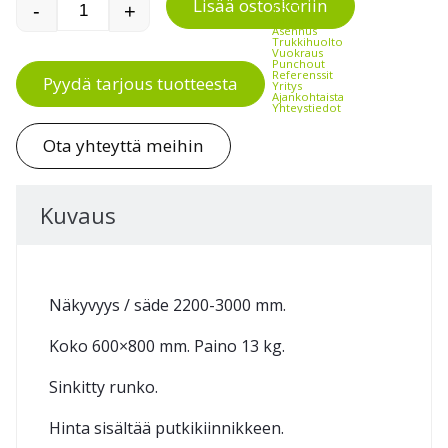
Lisää ostoskoriin
-
+
THTT
Convex out 600x800 teräspeili määrä
Palvelut
Asennus
Trukkihuolto
Vuokraus
Punchout
Referenssit
Pyydä tarjous tuotteesta
Yritys
Ajankohtaista
Yhteystiedot
Ota yhteyttä meihin
Kuvaus
Näkyvyys / säde 2200-3000 mm.
Koko 600×800 mm. Paino 13 kg.
Sinkitty runko.
Hinta sisältää putkikiinnikkeen.