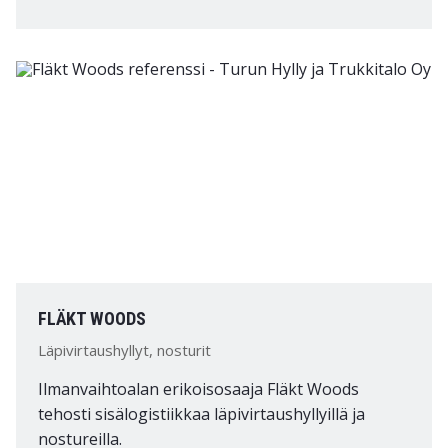
FLÄKT WOODS
Läpivirtaushyllyt, nosturit
Ilmanvaihtoalan erikoisosaaja Fläkt Woods
tehosti sisälogistiikkaa läpivirtaushyllyillä ja
nostureilla.