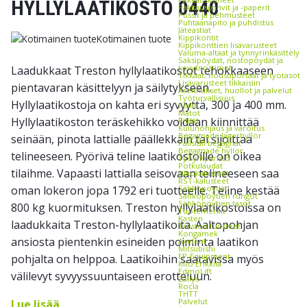
HYLLYLAATIKOSTO 0440
Pakkauspahvit ja -paperit
Pussit ja pehmusteet
Puhtaanapito ja puhdistus
Jäteastiat
Kotimainen tuote
Kippikontit
Kippikonttien lisävarusteet
Valuma-altaat ja tynnyrinkäsittely
Saksipöydät, nostopöydät ja
kevytnostimet
Laadukkaat Treston hyllylaatikostot tehokkaaseen
Tikkaat, nousuportaat ja työtasot
Lisävarusteet tikkaisiin
pientavaran käsittelyyn ja säilytykseen.
Asennukset, huollot ja palvelut
Työturvallisuus
Hyllylaatikostoja on kahta eri syvyyttä, 300 ja 400 mm.
Peilit
Matot
Hyllylaatikoston teräskehikko voidaan kiinnittää
Ritilät
Kulunohjaus ja varoitus
Begagnade lagerhyllor
seinään, pinota lattialle päällekkäin tai sijoittaa
Pallställ begagnat
Begagnade hyllor
telineeseen. Pyörivä teline laatikostoille on oikea
Työympäristö
Potkulaudat
tilaihme. Vapaasti lattialla seisovaan telineeseen saa
Ulkokalusteet
RST-kalusteet
oman lokeron jopa 1792 eri tuotteelle. Teline kestää
Sähköpöydät
Sähköpöytien rungot
Sähköpöytien tasot
800 kg kuormituksen. Treston hyllylaatikostoissa on
Tuotemerkit
Kasten
laadukkaita Treston-hyllylaatikoita. Aaltopohjan
Treston tuotteet
Kongamek
ansiosta pientenkin esineiden poiminta laatikon
Axelent
Mitsubishi
EP-Equipment
pohjalta on helppoa. Laatikoihin saatavissa myös
Kito Erikkilä
EdmoLift
välilevyt syvyyssuuntaiseen erotteluun.
Zallys
Rocla
THTT
Palvelut
Lue lisää