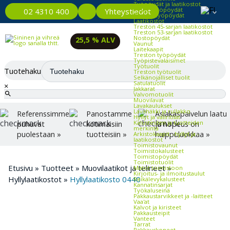
Työpöydät ja laatikostot
Kevyet työpöydät
Yhteystiedot
02 4310 400
Raskaat työpöydät
Laatikostot
Treston 45-sarjan laatikostot
Treston 53-sarjan laatikostot
Nostopöydät
25,5 % ALV
Vaunut
Laitekaapit
Treston työpöydät
Työpistevalaisimet
Työtuolit
Tuotehaku
Treston työtuolit
Selkänojalliset tuolit
Satulatuolit
×
Jakkarat
Valvomotuolit
Muovilavat
Lavakaulukset
Lavahäkki ja rullakko
Referenssimme
Panostamme
Asiakaspalvelun laatu
Hyllyt ja väliritilät
Kalusteiden ja tuotteiden
puhuvat
kotimaisiin
ja nopeus on
merkintä
puolestaan »
tuotteisiin »
huippuluokkaa »
Arkistokaapit, -hyllyt ja -
laatikostot
Toimistovaunut
Toimistokalusteet
Toimistopöydät
Toimistotuolit
Etusivu
»
Tuotteet
»
Muovilaatikot ja telineet
»
Matot toimistoon
Kirjoitus- ja ilmoitustaulut
Hyllylaatikostot
»
Hyllylaatikosto 0440
Reikälevykalusteet
Kannatinsarjat
Työkaluseinä
Pakkaustarvikkeet ja -laitteet
Vaa'at
Kalvot ja kiristeet
Pakkausteipit
Vanteet
Tarrat
Pakkauskoneet