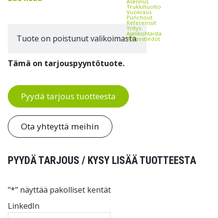
Asennus
Trukkihuolto
Vuokraus
Punchout
Referenssit
Yritys
Ajankohtaista
Tuote on poistunut valikoimasta.
Yhteystiedot
Tämä on tarjouspyyntötuote.
Pyydä tarjous tuotteesta
Ota yhteyttä meihin
PYYDÄ TARJOUS / KYSY LISÄÄ TUOTTEESTA
"
*
" näyttää pakolliset kentät
LinkedIn