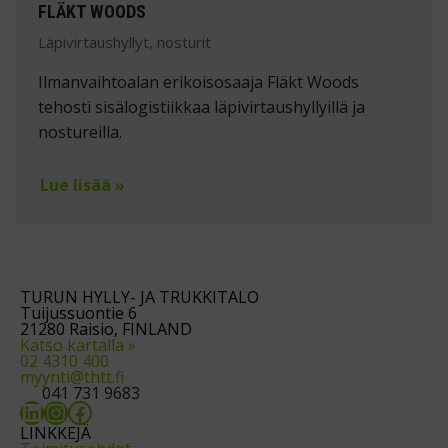
FLÄKT WOODS
Läpivirtaushyllyt, nosturit
Ilmanvaihtoalan erikoisosaaja Fläkt Woods
tehosti sisälogistiikkaa läpivirtaushyllyillä ja
nostureilla.
Lue lisää »
TURUN HYLLY- JA TRUKKITALO
Tuijussuontie 6
21280 Raisio, FINLAND
Katso kartalla »
02 4310 400
myynti@thtt.fi
041 731 9683
LinkedIn
Instagram
Facebook
LINKKEJÄ