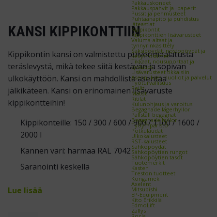
Pakkauskoneet
Pakkauspahvit ja -paperit
Pussit ja pehmusteet
Puhtaanapito ja puhdistus
Jäteastiat
KANSI KIPPIKONTTIIN
Kippikontit
Kippikonttien lisävarusteet
Valuma-altaat ja
tynnyrinkäsittely
Saksipöydät, nostopöydät ja
Kippikontin kansi on valmistettu pulverimaalatusta
kevytnostimet
Tikkaat, nousuportaat ja
teräslevystä, mikä tekee siitä kestävän ja sopivan
työtasot
Lisävarusteet tikkaisiin
ulkokäyttöön. Kansi on mahdollista asentaa
Asennukset, huollot ja palvelut
Työturvallisuus
Peilit
jälkikäteen. Kansi on erinomainen lisävaruste
Matot
Ritilät
kippikontteihin!
Kulunohjaus ja varoitus
Begagnade lagerhyllor
Pallställ begagnat
Begagnade hyllor
Kippikonteille: 150 / 300 / 600 / 900 / 1100 / 1600 /
Työympäristö
Potkulaudat
2000 l
Ulkokalusteet
RST-kalusteet
Sähköpöydät
Kannen väri: harmaa RAL 7042
Sähköpöytien rungot
Sähköpöytien tasot
Tuotemerkit
Saranointi keskellä
Kasten
Treston tuotteet
Kongamek
Axelent
Lue lisää
Mitsubishi
EP-Equipment
Kito Erikkilä
EdmoLift
Zallys
Rocla