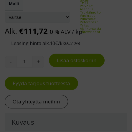
THTT
Malli
Palvelut
Asennus
Trukkihuolto
Vuokraus
Punchout
Referenssit
Yritys
Alk.
€
111,72
Ajankohtaista
0 % ALV
/ kpl
Yhteystiedot
Leasing hinta alk.
10
€/kk
(ALV 0%)
Lisää ostoskoriin
-
+
Kansi kippikonttiin määrä
Pyydä tarjous tuotteesta
Ota yhteyttä meihin
Kuvaus