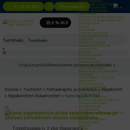
Varastolaatikko
Työpöydät ja laatikostot
Yhteystiedot
02 4310 400
Kevyet työpöydät
Raskaat työpöydät
Laatikostot
Treston 45-sarjan laatikostot
Treston 53-sarjan laatikostot
25,5 % ALV
Nostopöydät
Vaunut
Laitekaapit
Treston työpöydät
Työpistevalaisimet
Työtuolit
Tuotehaku
Treston työtuolit
Selkänojalliset tuolit
×
Satulatuolit
Jakkarat
Valvomotuolit
Muovilavat
Lavakaulukset
Referenssimme puhuvat puolestaan »
Lavahäkki ja rullakko
Hyllyt ja väliritilät
Kalusteiden ja tuotteiden
merkintä
Arkistokaapit, -hyllyt ja -
laatikostot
Toimistovaunut
Toimistokalusteet
Etusivu
»
Tuotteet
»
Puhtaanapito ja puhdistus
»
Kippikontit
Toimistopöydät
Toimistotuolit
»
Kippikonttien lisävarusteet
»
Kansi kippikonttiin
Matot toimistoon
Kirjoitus- ja ilmoitustaulut
Reikälevykalusteet
Kannatinsarjat
🔍
Työkaluseinä
Pakkaustarvikkeet ja -laitteet
Vaa'at
Kalvot ja kiristeet
Pakkausteipit
Vanteet
Toimitusaika n. 2 vko tilauksesta
Tarrat