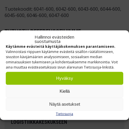
Tuotekoodit: 6041-600, 6042-600, 6043-600, 6044-600,
6045-600, 6046-600, 6047-600
TUTUSTU REFERENSSEIHIMME »
Hallinnoi evästeiden
suostumusta
Käytämme evästeitä käyttäjäkokemuksen parantamiseen.
Valinnoistasi riippuen käytämme evästeitä sisällön räätälöimiseen,
sivuston kävijämäärien analysoimiseen, sosiaalisen median
ominaisuuksien tukemiseen ja kohdentaaksemme markkinointia. Voit
aina muuttaa evästeasetuksiasi sivun alareunan Tietosuoja-linkistä.
Hyväksy
Kiellä
Näytä asetukset
Tietosuoja
ILMASTOIDUT PUKUKAAPIT
LOGISTIIKKAKESKUKSEEN