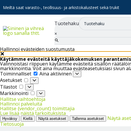
Meiltä saat varasto-, teollisuus- ja arkistokalusteet sekä trukit
Tuotehaku
×
Hallinnoi evästeiden suostumusta
Käytämme evästeitä käyttäjäkokemuksen parantamis
Valinnoistasi riippuen käytämme evästeitä sisällön räätäl
markkinointia. Voit aina muuttaa evästeasetuksiasi sivun al
Toiminnalliset
Toiminnalliset
Aina aktiivinen
Asetukset
Asetukset
Tilastot
Tilastot
Markkinointi
Markkinointi
Hallitse vaihtoehtoja
Hallinnoi palveluita
Hallitse {vendor_count} toimittajia
Lue lisää näistä tarkoituksista
Näytä ase
Hyväksy
Kiellä
Näytä asetukset
Tallenna asetukset
Tietosuoja