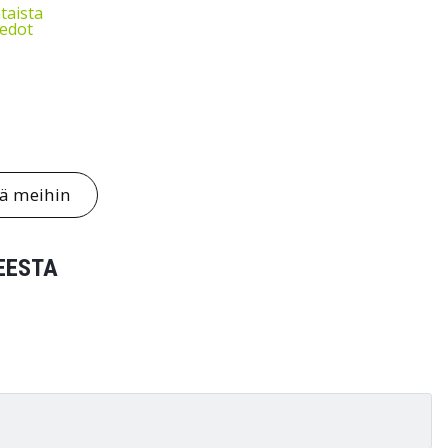
taista
iedot
tä meihin
EESTA