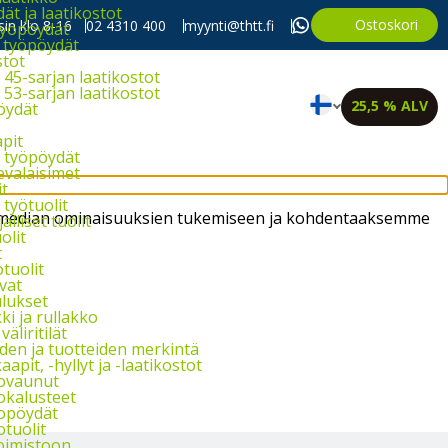
t ja laatikostot
Ostoskori
in klo 8-16
02 4310 400
myynti@thtt.fi
työpöydät
 työpöydät
stot
45-sarjan laatikostot
53-sarjan laatikostot
25,5 % ALV
öydät
apit
 työpöydät
evalaisimet
it
työtuolit
sen median ominaisuuksien tukemiseen ja kohdentaaksemme
alliset tuolit
olit
t
tuolit
vat
lukset
i ja rullakko
väliritilät
iden ja tuotteiden merkintä
aapit, -hyllyt ja -laatikostot
ovaunut
okalusteet
opöydät
otuolit
oimistoon