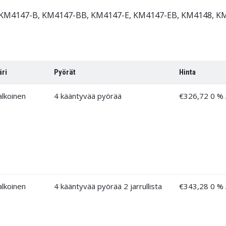
, KM4147-B, KM4147-BB, KM4147-E, KM4147-EB, KM4148, 
äri
Pyörät
Hinta
alkoinen
4 kääntyvää pyörää
€
326,72
0 %
alkoinen
4 kääntyvää pyörää 2 jarrullista
€
343,28
0 %