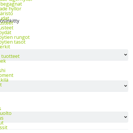
l begagnat
de hyllor
äristö
udat
ösinkitty
usteet
usteet
öydät
ytien rungot
ytien tasot
rkit
 tuotteet
ek
shi
ipment
kkilä
t
s
uolto
us
ut
ssit