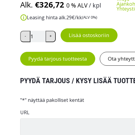
Alk.
€
326,72
Ajankoh
0 % ALV
/ kpl
Yhteyst
Leasing hinta alk.
29
€/kk
(ALV 0%)
Kevyt hyllyvaunu kahdella kahvalla määrä
Lisää ostoskoriin
-
+
Pyydä tarjous tuotteesta
Ota yhteyt
PYYDÄ TARJOUS / KYSY LISÄÄ TUOTT
"
*
" näyttää pakolliset kentät
URL