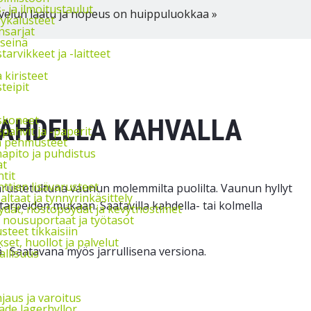
s- ja ilmoitustaulut
velun laatu ja nopeus on huippuluokkaa »
vykalusteet
nsarjat
seinä
arvikkeet ja -laitteet
a kiristeet
teipit
skoneet
KAHDELLA KAHVALLA
pahvit ja -paperit
ja pehmusteet
apito ja puhdistus
at
tit
ttien lisävarusteet
arustetultuna vaunun molemmilta puolilta. Vaunun hyllyt
ltaat ja tynnyrinkäsittely
tarpeiden mukaan. Saatavilla kahdella- tai kolmella
ydät, nostopöydät ja kevytnostimet
, nousuportaat ja työtasot
steet tikkaisiin
et, huollot ja palvelut
. Saatavana myös jarrullisena versiona.
allisuus
jaus ja varoitus
de lagerhyllor