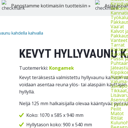
Kirjoitu
Panostamme kotimaisiin tuotteisiin »
Asiakaspal
Reikäle
Kannati
Työkalu
Pakkaust
Vaa'at
Kalvot j
vaunu kahdella kahvalla
Pakkaus
Vanteet
Tarrat
Pakkau
KEVYT HYLLYVAUNU 
Pakkaus
Pussit 
Puhtaan
Jäteasti
Tuotemerkki:
Kongamek
Kippikon
Kippikon
Kevyt teräksestä valmistettu hyllyvaunu kahvoin v
Valuma-a
voidaan asentaa reuna ylös- tai alaspäin käyttäjän 
Saksipö
Tikkaat
hyllyllä.
Lisävaru
Asennuks
Neljä 125 mm halkaisijalla olevaa kääntyvää pyörää
Työturv
Peilit
Matot
Koko: 1070 x 585 x 940 mm
Ritilät
Kulunoh
Hyllytason koko: 900 x 540 mm
Begagna