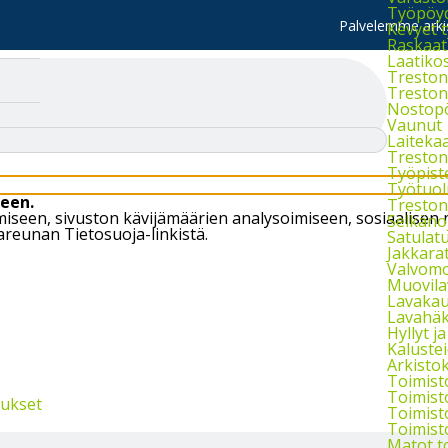
Työpöydä
Palvelemme arkis
Kevyet 
Raskaat
Laatiko
Treston 
Treston 
Nostop
Vaunut
Laiteka
Treston
Työpist
Työtuol
een.
Treston 
öimiseen, sivuston kävijämäärien analysoimiseen, sosiaali
Selkänoj
areunan Tietosuoja-linkistä.
Satulatu
Jakkara
Valvomo
Muovila
Lavakau
Lavahäkk
Hyllyt ja 
Kaluste
Arkistok
Toimist
Toimist
tukset
Toimist
Toimist
Matot t