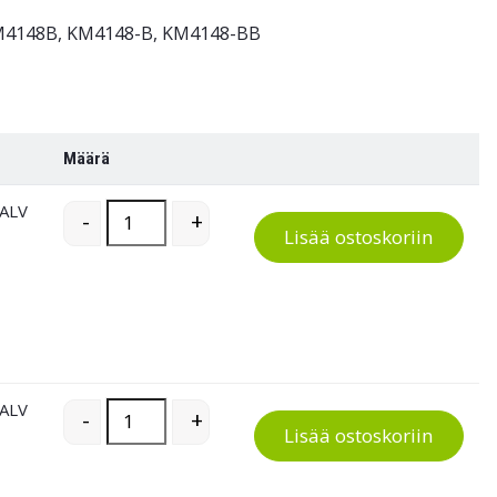
KM4148B, KM4148-B, KM4148-BB
Määrä
 ALV
Kevyt hyllyvaunu kahdella kahvalla quantity
-
+
Lisää ostoskoriin
 ALV
Kevyt hyllyvaunu kahdella kahvalla quantity
-
+
Lisää ostoskoriin