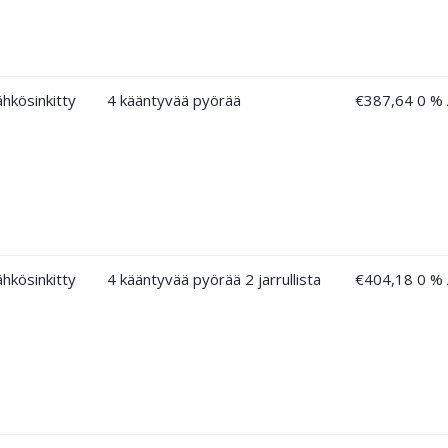
ähkösinkitty
4 kääntyvää pyörää
€
387,64
0 %
ähkösinkitty
4 kääntyvää pyörää 2 jarrullista
€
404,18
0 %