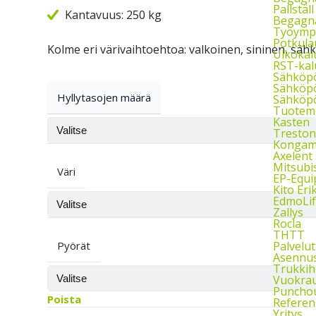
Pallstäl
Kantavuus: 250 kg
Begagna
Työymp
Potkula
Kolme eri värivaihtoehtoa: valkoinen, sininen, sähk
Ulkokal
RST-kal
Sähköp
Sähköpö
Hyllytasojen määrä
Sähköpö
Tuoteme
Kasten
Treston
Kongam
Axelent
Mitsubi
Väri
EP-Equ
Kito Eri
EdmoLif
Zallys
Rocla
THTT
Pyörät
Palvelut
Asennu
Trukkih
Vuokra
Puncho
Poista
Referen
Yritys