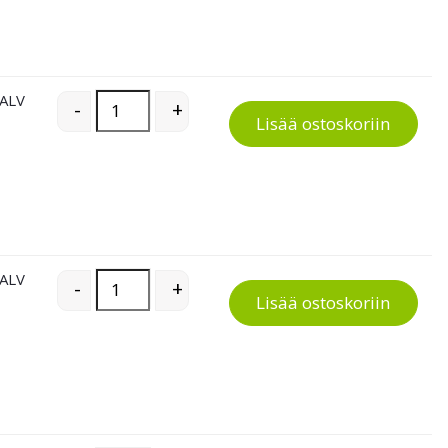
 ALV
Kevyt hyllyvaunu kahdella kahvalla quantity
-
+
Lisää ostoskoriin
 ALV
Kevyt hyllyvaunu kahdella kahvalla quantity
-
+
Lisää ostoskoriin