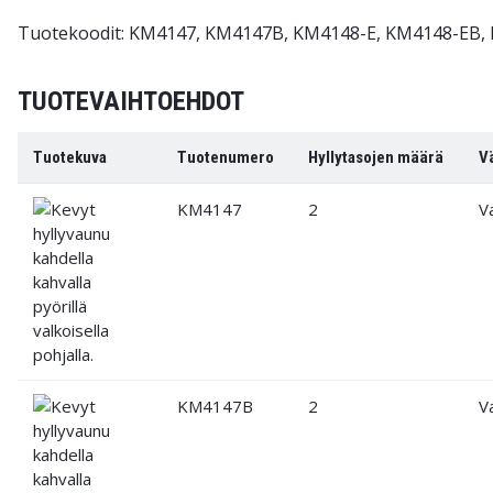
Tuotekoodit: KM4147, KM4147B, KM4148-E, KM4148-EB
TUOTEVAIHTOEHDOT
Tuotekuva
Tuotenumero
Hyllytasojen määrä
V
KM4147
2
V
KM4147B
2
V