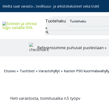
Meiltä saat varasto-, teollisuus- ja arkistokalusteet sekä trukit
Tuotehaku
×
Referenssimme puhuvat puolestaan »
Etusivu
»
Tuotteet
»
Varastohyllyt
»
Kasten P90 kuormalavahyllyt
Heti varastosta, toimitusaika n.5 työpv