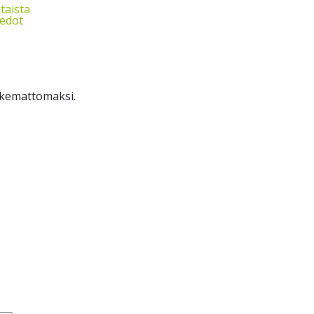
taista
iedot
oskemattomaksi.