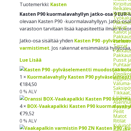
Kirjoitu
Tuotemerkki:
Kasten
Reikäle
Kannati
Kasten P90 kuormalavahyllyn jatko-osa 9 EUR-l
Työkalu
olevaan Kasten P90 -kuormalavahyllyyn. Jatko-osall
Pakkaust
Vaa'at
varastoon tarvitaan lisää kapasiteettia ilman kokon
Kalvot j
Pakkaus
Jatko-osa sisältää yhden
Kasten P90 -pylväselem
Vanteet
Tarrat
varmistimet
. Jos rakennat ensimmäistä hyllyosaa,
Pakkau
Pakkaus
Pussit 
Lue Lisää
Puhtaan
Jäteasti
Kippikon
1 ×
Kuormalavahylly Kasten P90 pylväselementt
Kippikon
Valuma-a
€
184,50
Saksipö
0 % ALV
Tikkaat
Lisävaru
Asennuks
4 ×
BOX-Vaakapalkki Kasten P90 kuormalavahyl
Työturv
Peilit
€
79,52
Matot
Ritilät
0 % ALV
Kulunoh
Begagna