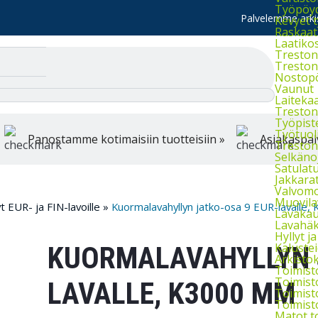
Työpöydä
Palvelemme arkis
Kevyet 
Raskaat
Laatiko
Treston 
Treston 
Nostop
Vaunut
Laiteka
Treston
Työpist
Työtuol
Panostamme kotimaisiin tuotteisiin »
Asiakaspal
Treston 
Selkänoj
Satulatu
Jakkara
Valvomo
Muovila
 EUR- ja FIN-lavoille
»
Kuormalavahyllyn jatko-osa 9 EUR-lavalle
Lavakau
Lavahäkk
Hyllyt ja 
Kaluste
KUORMALAVAHYLLYN 
Arkistok
Toimist
Toimist
LAVALLE, K3000 MM
Toimist
Toimist
Matot t