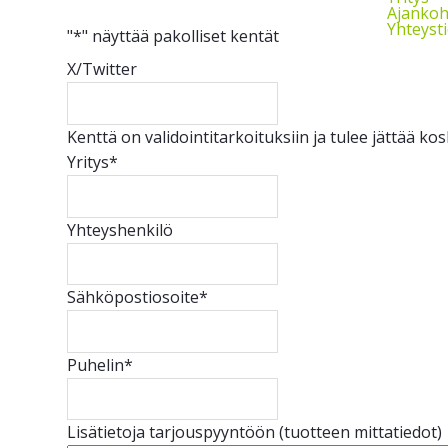
Ajankoh
Yhteyst
"
*
" näyttää pakolliset kentät
X/Twitter
Kenttä on validointitarkoituksiin ja tulee jättää k
Yritys
*
Yhteyshenkilö
Sähköpostiosoite
*
Puhelin
*
Lisätietoja tarjouspyyntöön (tuotteen mittatiedot)