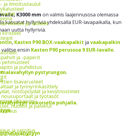
s- ja ilmoitustaulut
vykalusteet
nsarjat
avalle, K3000 mm
on valmis laajennusosa olemassa
seinä
a kasvatat hyllyriviä yhdeksällä EUR-lavapaikalla, kun
arvikkeet ja -laitteet
aan uutta hyllyriviä.
a kiristeet
teipit
entin
,
Kasten P90 BOX-vaakapalkit
ja
vaakapalkin
 valitse ensin
Kasten P90 perusosa 9 EUR-lavalle
.
skoneet
pahvit ja -paperit
ja pehmusteet
apito ja puhdistus
at
tit
i
ttien lisävarusteet
ltaat ja tynnyrinkäsittely
ydät, nostopöydät ja kevytnostimet
, nousuportaat ja työtasot
steet tikkaisiin
et, huollot ja palvelut
lyyn
allisuus
jaus ja varoitus
de lagerhyllor