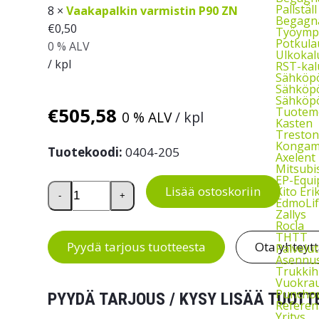
Pallstäl
8 ×
Vaakapalkin varmistin P90 ZN
Begagna
€
0,50
Työymp
Potkula
0 % ALV
Ulkokal
/ kpl
RST-kal
Sähköp
Sähköpö
Sähköpö
€
505,58
Tuoteme
0 % ALV
/ kpl
Kasten
Treston
Kongam
Tuotekoodi:
0404-205
Axelent
Mitsubi
EP-Equ
Kuormalavahyllyn jatko-osa 9 EUR-lavalle, K3000
Lisää ostoskoriin
Kito Eri
-
+
EdmoLif
Zallys
Rocla
THTT
Pyydä tarjous tuotteesta
Ota yhteyt
Palvelut
Asennu
Trukkih
Vuokra
Puncho
PYYDÄ TARJOUS / KYSY LISÄÄ TUOTT
Referen
Yritys