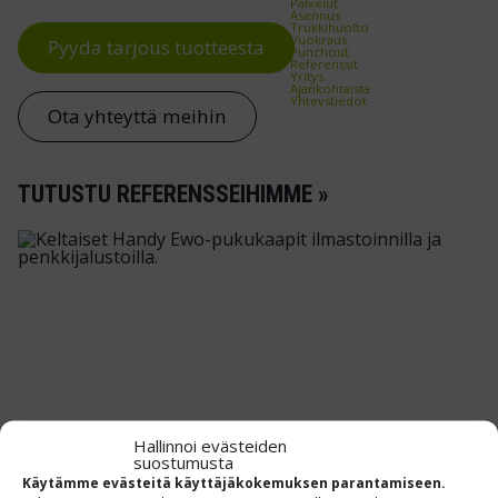
Palvelut
Asennus
Trukkihuolto
Vuokraus
Pyydä tarjous tuotteesta
Punchout
Referenssit
Yritys
Ajankohtaista
Yhteystiedot
Ota yhteyttä meihin
TUTUSTU REFERENSSEIHIMME »
Hallinnoi evästeiden
suostumusta
Käytämme evästeitä käyttäjäkokemuksen parantamiseen.