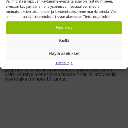
Valinnoistasi riippuen käytämme evästeitä sisällön räätälöimiseen,
ILMASTOIDUT PUKUKAAPIT
sivuston kävijämäärien analysoimiseen, sosiaalisen median
LOGISTIIKKAKESKUKSEEN
ominaisuuksien tukemiseen ja kohdentaaksemme markkinointia. Voit
aina muuttaa evästeasetuksiasi sivun alareunan Tietosuoja-linkistä.
Toimitimme ilmastoidut Handy Ewo -pukukaapit
Hyväksy
asiakkaan omilla väreillä
Kiellä
Lue lisää »
Näytä asetukset
Tietosuoja