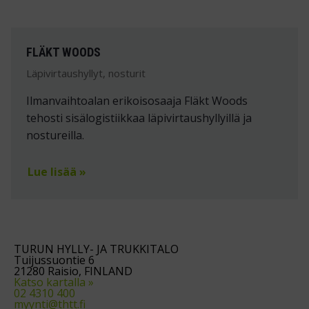
FLÄKT WOODS
Läpivirtaushyllyt, nosturit
Ilmanvaihtoalan erikoisosaaja Fläkt Woods
tehosti sisälogistiikkaa läpivirtaushyllyillä ja
nostureilla.
Lue lisää »
TURUN HYLLY- JA TRUKKITALO
Tuijussuontie 6
21280 Raisio, FINLAND
Katso kartalla »
02 4310 400
myynti@thtt.fi