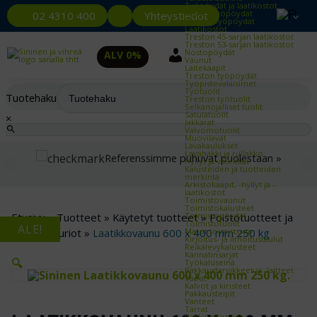
Työpöydät ja laatikostot
Kevyet työpöydät
Yhteystiedot
02 4310 400
Raskaat työpöydät
Laatikostot
Treston 45-sarjan laatikostot
Treston 53-sarjan laatikostot
Nostopöydät
ALV 0%
Vaunut
Laitekaapit
Treston työpöydät
Työpistevalaisimet
Työtuolit
Tuotehaku
Treston työtuolit
Selkänojalliset tuolit
Satulatuolit
×
Jakkarat
Valvomotuolit
Muovilavat
Lavakaulukset
Lavahäkki ja rullakko
Referenssimme puhuvat puolestaan »
Hyllyt ja väliritilät
Kalusteiden ja tuotteiden
merkintä
Arkistokaapit, -hyllyt ja -
laatikostot
Toimistovaunut
Toimistokalusteet
Etusivu
»
Tuotteet
»
Käytetyt tuotteet
»
Poistotuotteet ja
Toimistopöydät
Toimistotuolit
ALE!
kuljetusvauriot
»
Laatikkovaunu 600 x 400 mm 250 kg
Matot toimistoon
Kirjoitus- ja ilmoitustaulut
Reikälevykalusteet
Kannatinsarjat
🔍
Työkaluseinä
Pakkaustarvikkeet ja -laitteet
Vaa'at
Kalvot ja kiristeet
Pakkausteipit
Vanteet
Tarrat
Pakkauskoneet