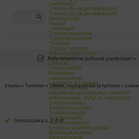
Meiltä saat varasto-, teollisuus- ja arkistokalusteet sekä trukit
Laatikostot
Treston 45-sarjan laatikostot
Treston 53-sarjan laatikostot
Nostopöydät
Vaunut
Laitekaapit
Treston työpöydät
Työpistevalaisimet
Työtuolit
Treston työtuolit
Selkänojalliset tuolit
Satulatuolit
Referenssimme puhuvat puolestaan »
Jakkarat
Valvomotuolit
Muovilavat
Lavakaulukset
Lavahäkki ja rullakko
Etusivu
»
Tuotteet
»
Tikkaat, nousuportaat ja työtasot
»
Lisävar
Hyllyt ja väliritilät
Kalusteiden ja tuotteiden merkintä
Arkistokaapit, -hyllyt ja -laatikostot
Toimistovaunut
Toimistokalusteet
Toimistopöydät
Toimistotuolit
Toimitusaika n. 2-4 vk
Matot toimistoon
Kirjoitus- ja ilmoitustaulut
Reikälevykalusteet
Kannatinsarjat