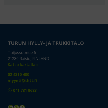
TURUN HYLLY- JA TRUKKITALO
Tuijussuontie 6
21280 Raisio, FINLAND
Katso kartalla »
02 4310 400
myynti@thtt.fi
041 731 9683
LinkedIn
Instagram
Facebook