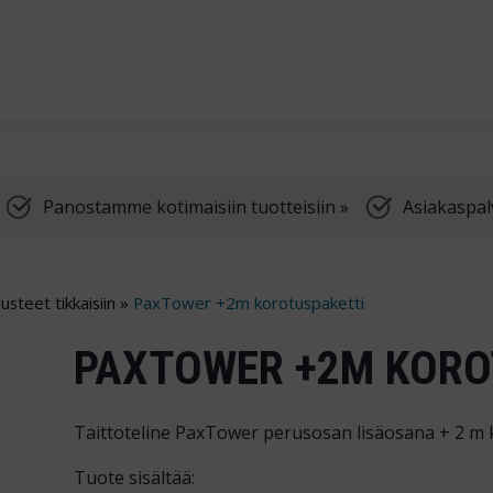
Palvelemme arkis
Panostamme kotimaisiin tuotteisiin »
Asiakaspal
usteet tikkaisiin
»
PaxTower +2m korotuspaketti
PAXTOWER +2M KORO
Taittoteline PaxTower perusosan lisäosana + 2 m k
Tuote sisältää: