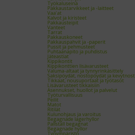
Työkaluseinä
Pakkaustarvikkeet ja -laitteet
Vaa'at
Kalvot ja kiristeet
Pakkausteipit
Vanteet
Tarrat
Pakkauskoneet
Pakkauspahvit ja -paperit
Pussit ja pehmusteet
Puhtaanapito ja puhdistus
Jäteastiat
Kippikontit
Kippikonttien lisävarusteet
Valuma-altaat ja tynnyrinkäsittely
Saksipöydät, nostopöydät ja kevytnos
Tikkaat, nousuportaat ja työtasot
Lisävarusteet tikkaisiin
Asennukset, huollot ja palvelut
Työturvallisuus
Peilit
Matot
Ritilät
Kulunohjaus ja varoitus
Begagnade lagerhyllor
Pallställ begagnat
Begagnade hyllor
Työympäristö