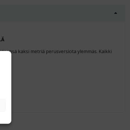
LÄ
teensä kaksi metriä perus­versiota ylemmäs. Kaikki