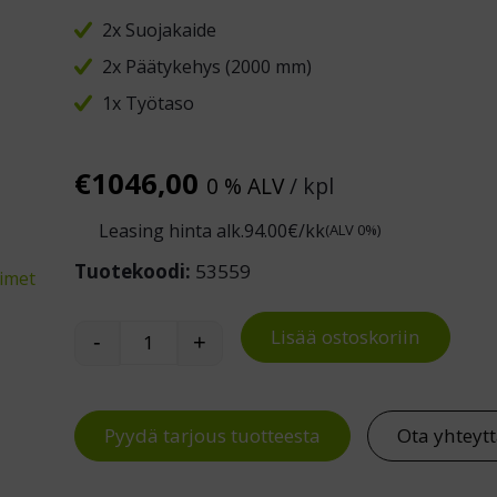
2x Suojakaide
2x Päätykehys (2000 mm)
1x Työtaso
€
1046,00
0 % ALV
/ kpl
Leasing hinta alk.
94.00
€/kk
(ALV 0%)
Tuotekoodi:
53559
timet
Lisää ostoskoriin
-
+
PaxTower +2m korotuspaketti määrä
Pyydä tarjous tuotteesta
Ota yhteyt