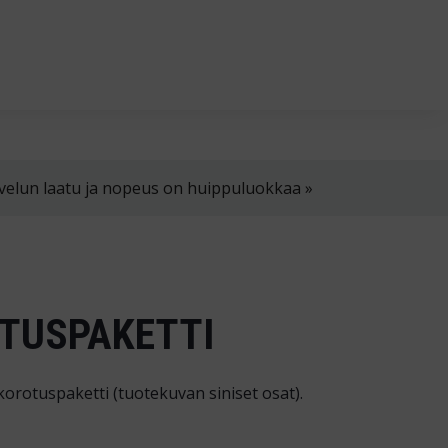
in klo 8-16
02 4310 400
myynti@thtt.fi
velun laatu ja nopeus on huippuluokkaa »
TUSPAKETTI
orotuspaketti (tuotekuvan siniset osat).