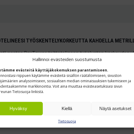
OTELINEESI TYÖSKENTELYKORKEUTTA KAHDELLA METRIL
at) nostaa PaxTower‑taittotelineen työ­alustan korkeuden yh
Hallinnoi evästeiden suostumusta
ytämme evästeitä käyttäjäkokemuksen parantamiseen.
innoistasi riippuen käytämme evästeitä sisällön räätälöimiseen, sivuston
ijämäärien analysoimiseen, sosiaalisen median ominaisuuksien tukemiseen ja
dentaaksemme markkinointia. Voit aina muuttaa evästeasetuksiasi sivun
 kanssa, joiden työ­alustan mitat ovat 1 800 × 600 mm.
reunan Tietosuoja-linkistä.
Hyväksy
Kiellä
Näytä asetukset
Tietosuoja