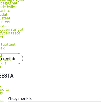
l begagnat
de hyllor
äristö
udat
usteet
usteet
öydät
ytien rungot
ytien tasot
rkit
 tuotteet
ek
shi
tä meihin
ipment
kkilä
t
EESTA
s
uolto
us
ut
Yhteyshenkilö
ssit