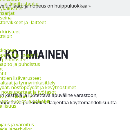
s- ja ilmoitustaulut
velun laatu ja nopeus on huippuluokkaa »
vykalusteet
nsarjat
seinä
arvikkeet ja -laitteet
a kiristeet
teipit
skoneet
, KOTIMAINEN
pahvit ja -paperit
ja pehmusteet
apito ja puhdistus
at
tit
ttien lisävarusteet
ltaat ja tynnyrinkäsittely
ydät, nostopöydät ja kevytnostimet
, nousuportaat ja työtasot
n kestävä ja luotettava apuväline varastoon,
steet tikkaisiin
et, huollot ja palvelut
nnettävä putkinokka laajentaa käyttömahdollisuutta.
allisuus
jaus ja varoitus
de lagerhyllor