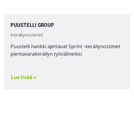
PUUSTELLI GROUP
Keräilynostimet
Puustelli hankki ajettavat Sprint -keräilynostimet
pientavarakeräilyn työvälineiksi.
Lue lisää »