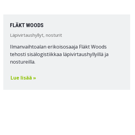
FLÄKT WOODS
Läpivirtaushyllyt, nosturit
Ilmanvaihtoalan erikoisosaaja Fläkt Woods
tehosti sisälogistiikkaa läpivirtaushyllyillä ja
nostureilla.
Lue lisää »