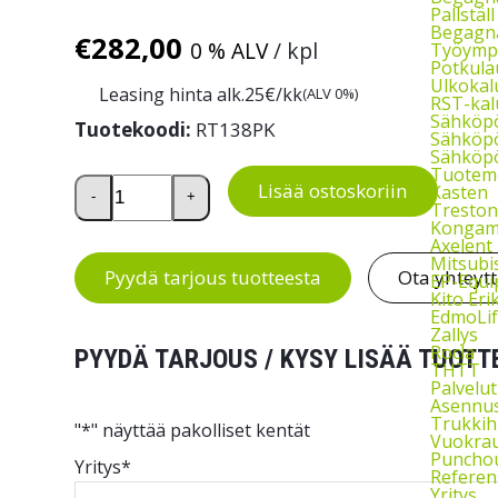
Pallstäl
Begagna
€
282,00
0 % ALV
/ kpl
Työymp
Potkula
Ulkokal
Leasing hinta alk.
25
€/kk
(ALV 0%)
RST-kal
Sähköp
Tuotekoodi:
RT138PK
Sähköpö
Sähköpö
Tuoteme
Porraskärry 200kg, kotimainen määrä
Lisää ostoskoriin
Kasten
-
+
Treston
Kongam
Axelent
Mitsubi
Pyydä tarjous tuotteesta
Ota yhteyt
EP-Equ
Kito Eri
EdmoLif
Zallys
Rocla
PYYDÄ TARJOUS / KYSY LISÄÄ TUOTT
THTT
Palvelut
Asennu
Trukkih
"
*
" näyttää pakolliset kentät
Vuokra
Puncho
Yritys
*
Referen
Yritys