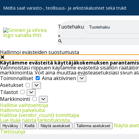
Meiltä saat varasto-, teollisuus- ja arkistokalusteet sekä trukit
Tuotehaku
×
Hallinnoi evästeiden suostumusta
Käytämme evästeitä käyttäjäkokemuksen parantamis
Valinnoistasi riippuen käytämme evästeitä sisällön räätäl
markkinointia. Voit aina muuttaa evästeasetuksiasi sivun al
Toiminnalliset
Toiminnalliset
Aina aktiivinen
Asetukset
Asetukset
Tilastot
Tilastot
Markkinointi
Markkinointi
Hallitse vaihtoehtoja
Hallinnoi palveluita
Hallitse {vendor_count} toimittajia
Lue lisää näistä tarkoituksista
Näytä ase
Hyväksy
Kiellä
Näytä asetukset
Tallenna asetukset
Tietosuoja