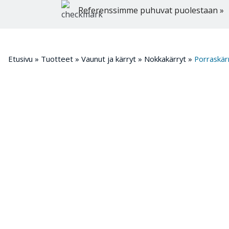
Referenssimme puhuvat puolestaan »
Etusivu
»
Tuotteet
»
Vaunut ja kärryt
»
Nokkakärryt
»
Porraskär