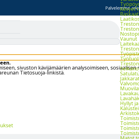
Työpöydä
Palvelemme arkis
Kevyet 
Raskaat
Laatiko
Treston 
Treston 
Nostop
Vaunut
Laiteka
Treston
Työpist
Työtuol
een.
Treston 
öimiseen, sivuston kävijämäärien analysoimiseen, sosiaali
Selkänoj
areunan Tietosuoja-linkistä.
Satulatu
Jakkara
Valvomo
Muovila
Lavakau
Lavahäkk
Hyllyt ja 
Kaluste
Arkistok
Toimist
Toimist
tukset
Toimist
Toimist
Matot t