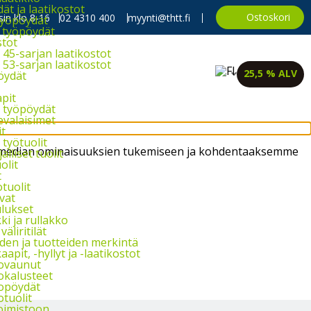
t ja laatikostot
Ostoskori
in klo 8-16
02 4310 400
myynti@thtt.fi
työpöydät
 työpöydät
stot
45-sarjan laatikostot
53-sarjan laatikostot
25,5 % ALV
öydät
apit
 työpöydät
evalaisimet
it
työtuolit
sen median ominaisuuksien tukemiseen ja kohdentaaksemme
alliset tuolit
olit
t
tuolit
vat
lukset
i ja rullakko
väliritilät
iden ja tuotteiden merkintä
aapit, -hyllyt ja -laatikostot
ovaunut
okalusteet
opöydät
otuolit
oimistoon