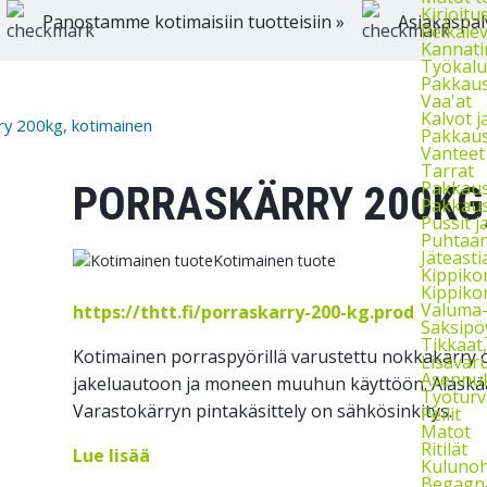
Kirjoitu
Panostamme kotimaisiin tuotteisiin »
Asiakaspal
Reikäle
Kannati
Työkalu
Pakkaust
Vaa'at
Kalvot j
ry 200kg, kotimainen
Pakkaus
Vanteet
Tarrat
Pakkau
PORRASKÄRRY 200KG
Pakkaus
Pussit 
Puhtaan
Jäteasti
Kotimainen tuote
Kippikon
Kippikon
Valuma-a
https://thtt.fi/porraskarry-200-kg.prod
Saksipö
Tikkaat
Kotimainen porraspyörillä varustettu nokkakärry o
Lisävaru
Asennuks
jakeluautoon ja moneen muuhun käyttöön. Alaskää
Työturv
Varastokärryn pintakäsittely on sähkösinkitys.
Peilit
Matot
Ritilät
Lue lisää
Kulunoh
Begagna