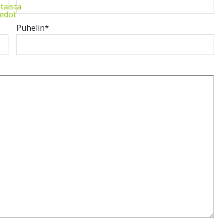
taista
iedot
Puhelin
*