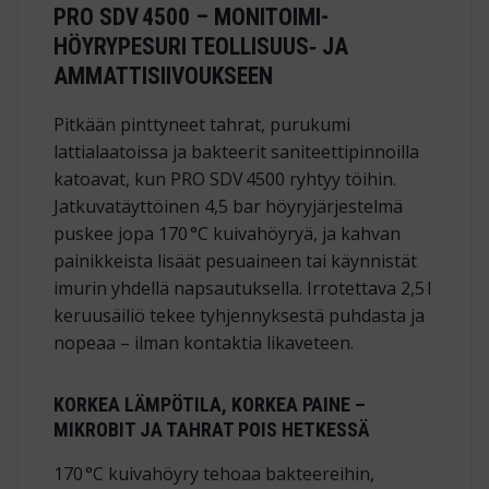
PRO SDV 4500 – MONITOIMI­
HÖYRYPESURI TEOLLISUUS‑ JA
AMMATTISIIVOUKSEEN
Pitkään pinttyneet tahrat, purukumi
lattialaatoissa ja bakteerit saniteettipinnoilla
katoavat, kun PRO SDV 4500 ryhtyy töihin.
Jatkuvatäyttöinen 4,5 bar höyryjärjestelmä
puskee jopa 170 °C kuivahöyryä, ja kahvan
painikkeista lisäät pesuaineen tai käynnistät
imurin yhdellä napsautuksella. Irrotettava 2,5 l
keruusäiliö tekee tyhjennyksestä puhdasta ja
nopeaa – ilman kontaktia likaveteen.
KORKEA LÄMPÖTILA, KORKEA PAINE –
MIKROBIT JA TAHRAT POIS HETKESSÄ
170 °C kuivahöyry tehoaa bakteereihin,