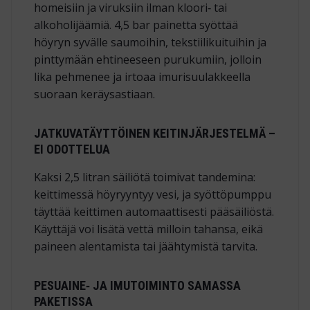
homeisiin ja viruksiin ilman kloori‑ tai
alkoholijäämiä. 4,5 bar painetta syöttää
höyryn syvälle saumoihin, tekstiilikuituihin ja
pinttymään ehtineeseen purukumiin, jolloin
lika pehmenee ja irtoaa imurisuulakkeella
suoraan keräysastiaan.
JATKUVATÄYTTÖINEN KEITINJÄRJESTELMÄ –
EI ODOTTELUA
Kaksi 2,5 litran säiliötä toimivat tandemina:
keittimessä höyryyntyy vesi, ja syöttöpumppu
täyttää keittimen automaattisesti pääsäiliöstä.
Käyttäjä voi lisätä vettä milloin tahansa, eikä
paineen alentamista tai jäähtymistä tarvita.
PESUAINE‑ JA IMUTOIMINTO SAMASSA
PAKETISSA