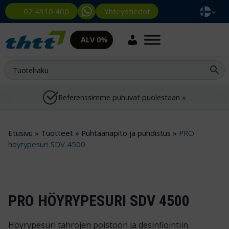
Yhteystiedot
02 4310 400
ALV 0%
Referenssimme puhuvat puolestaan »
Etusivu
»
Tuotteet
»
Puhtaanapito ja puhdistus
»
PRO
höyrypesuri SDV 4500
PRO HÖYRYPESURI SDV 4500
Höyrypesuri tahrojen poistoon ja desinfiointiin.