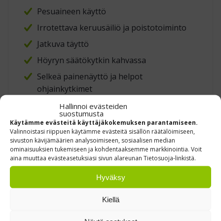
Pesuaineen käyttö
Irrotettava keruusäiliö ja poistotoiminto
Jatkuva täyttö
Höyryn säätökytkin kahvassa
Selkeä painenäyttö ja helpot
ohjainkytkimet
Laaja lisälaitevalikoima vakiona
Hallinnoi evästeiden
suostumusta
Erittäin tehokas purukumin poistossa
Käytämme evästeitä käyttäjäkokemuksen parantamiseen.
Valinnoistasi riippuen käytämme evästeitä sisällön räätälöimiseen,
sivuston kävijämäärien analysoimiseen, sosiaalisen median
ominaisuuksien tukemiseen ja kohdentaaksemme markkinointia. Voit
TEKNISET TIEDOT
aina muuttaa evästeasetuksiasi sivun alareunan Tietosuoja-linkistä.
Höyrypaine: 4,5 Bar
Hyväksy
Vesisäiliö: 2,5 l
Kiellä
Keitintilavuus: 2,5 l