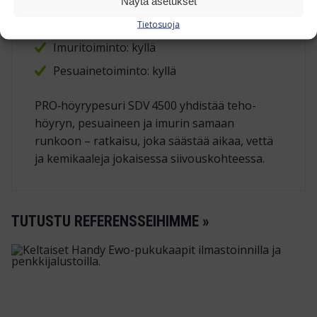
Kemikaalit: 2,5 l
Näytä asetukset
Paino: 25 kg
Tietosuoja
Imuritoiminto: kyllä
Pesuainetoiminto: kyllä
PRO‑höyrypesuri SDV 4500 yhdistää teho­
höyryn, pesuaineen ja imurin samaan
runkoon – ratkaisu, joka säästää aikaa, vettä
ja kemikaaleja jokaisessa siivouskohteessa.
TUTUSTU REFERENSSEIHIMME »