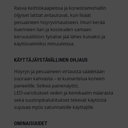
Rasva keittiökaapeissa ja koneistamohallin
öljyiset lattiat antautuvat, kun lisäät
pesuaineen höyryvirtaukseen. Imuri kerää
liuenneen lian ja kosteuden samaan
keruusäiliöön; työalue jää lähes kuivaksi ja
käyttövalmiiksi minuuteissa.
KÄYTTÄJÄYSTÄVÄLLINEN OHJAUS
Höyryn ja pesuaineen virtausta säädetään
suoraan kahvasta – ei kumartelua koneen
paneelille. Selkeä painenäyttö,
LED‑varoitukset veden ja kemikaalin määrästä
sekä suutinpikalukitukset tekevät käytöstä
sujuvaa myös satunnaisille käyttäjille.
OMINAISUUDET