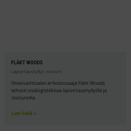
FLÄKT WOODS
Läpivirtaushyllyt, nosturit
Ilmanvaihtoalan erikoisosaaja Fläkt Woods
tehosti sisälogistiikkaa läpivirtaushyllyillä ja
nostureilla.
Lue lisää »