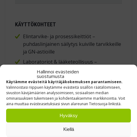
KÄYTTÖKOHTEET
Elintarvike‑ ja prosessikeittiöt –
puhdaslinjainen säilytys kuiville tarvikkeille
ja GN‑astioille
Laboratoriot & lääketeollisuus –
kemikaaleja kestävät haponkestävät ovet
Hallinnoi evästeiden
suostumusta
Pakkaus‑ ja logistiikkapöydät – liukuovet
Käytämme evästeitä käyttäjäkokemuksen parantamiseen.
eivät vie lattiatilaa tiukoissa käytävissä
Valinnoistasi riippuen käytämme evästeitä sisällön räätälöimiseen,
sivuston kävijämäärien analysoimiseen, sosiaalisen median
Autoverstaat & huoltopöydät – rasva‑ ja
ominaisuuksien tukemiseen ja kohdentaaksemme markkinointia. Voit
aina muuttaa evästeasetuksiasi sivun alareunan Tietosuoja-linkistä.
öljyroiskeita kestävä RST‑runko
Hyväksy
RST‑kaappimoduuli tarjoaa hygienisen,
modulaarisen ja helposti puhdistettavan
Kiellä
säilytysratkaisun työpöydän alle – valitse