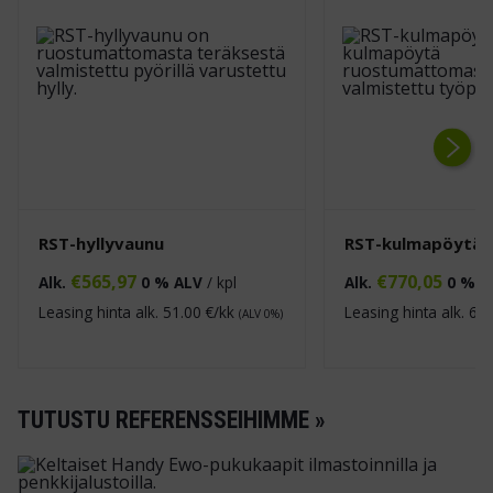
Next
RST-hyllyvaunu
RST-kulmapöytä
€
565,97
€
770,05
Alk.
0 % ALV
/ kpl
Alk.
0 % A
Leasing hinta alk.
51.00
€/kk
Leasing hinta alk.
69.
(ALV 0%)
TUTUSTU REFERENSSEIHIMME »