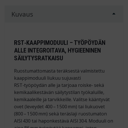
Kuvaus
RST‑KAAPPIMODUULI – TYÖPÖYDÄN
ALLE INTEGROITAVA, HYGIEENINEN
SÄILYTYSRATKAISU
Ruostumattomasta teräksestä valmistettu
kaappimoduuli liukuu sujuvasti
RST‑työpöydän alle ja tarjoaa roiske‑ sekä
kemikaalikestävän säilytystilan työkaluille,
kemikaaleille ja tarvikkeille. Valitse kääntyvät
ovet (leveydet 400 – 1 500 mm) tai liukuovet
(800 – 1 500 mm) sekä teräslaji ruostumaton
AISI 430 tai haponkestävä AISI 304. Moduuli on
aina 86 mm työpöytää kapeampi, joten