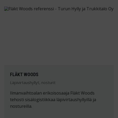
FLÄKT WOODS
Läpivirtaushyllyt, nosturit
Ilmanvaihtoalan erikoisosaaja Fläkt Woods
tehosti sisälogistiikkaa läpivirtaushyllyillä ja
nostureilla.