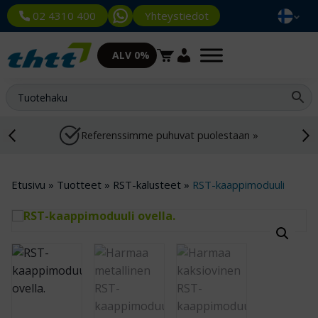
Yhteystiedot
02 4310 400
ALV 0%
Referenssimme puhuvat puolestaan »
Etusivu
»
Tuotteet
»
RST-kalusteet
»
RST-kaappimoduuli