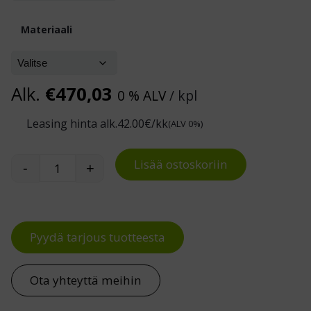
Materiaali
Alk.
€
470,03
0 % ALV
/ kpl
Leasing hinta alk.
42.00
€/kk
(ALV 0%)
Lisää ostoskoriin
-
+
RST-kaappimoduuli määrä
Pyydä tarjous tuotteesta
Ota yhteyttä meihin