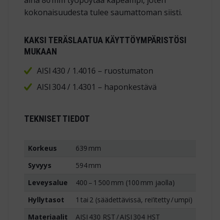
kokonaisuudesta tulee saumattoman siisti.
KAKSI TERÄSLAATUA KÄYTTÖYMPÄRISTÖSI
MUKAAN
AISI 430 / 1.4016 – ruostumaton
AISI 304 / 1.4301 – haponkestävä
TEKNISET TIEDOT
Korkeus
639 mm
Syvyys
594 mm
Leveys­alue
400 – 1 500 mm (100 mm jaolla)
Hyllytasot
1 tai 2 (säädettävissä, rei’itetty / umpi)
Materiaalit
AISI 430 RST / AISI 304 HST