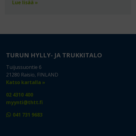
Lue lisää »
TURUN HYLLY- JA TRUKKITALO
Tuijussuontie 6
21280 Raisio, FINLAND
Katso kartalla »
02 4310 400
myynti@thtt.fi
041 731 9683