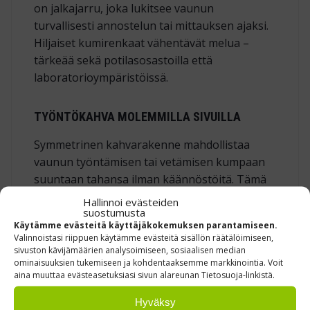
on jalkajarru, joka lukitsee vaunun
turvallisesti annostelun tai mittauksen ajaksi.
Hiljaiset kumirenkaat vähentävät melua –
tärkeää sekä potilasosastoilla että
laboratorioympäristöissä.
TYÖNTÖKAHVA MOLEMMILLA SIVUILLA
Symmetrinen kahvarakenne mahdollistaa
vaunun työntämisen tai vetämisen kumpaan
suuntaan tahansa ilman käännöstöitä. Tämä
lisää työturvallisuutta erityisesti kapeissa
Hallinnoi evästeiden
suostumusta
käytävissä ja hissikuiluissa.
Käytämme evästeitä käyttäjäkokemuksen parantamiseen.
Valinnoistasi riippuen käytämme evästeitä sisällön räätälöimiseen,
sivuston kävijämäärien analysoimiseen, sosiaalisen median
MITAT JA PERUS­TIEDOT
ominaisuuksien tukemiseen ja kohdentaaksemme markkinointia. Voit
aina muuttaa evästeasetuksiasi sivun alareunan Tietosuoja-linkistä.
Ulkomitat (L × S × K): 810 × 645 × 900 mm –
mahtuu normaalista oviaukosta
Hyväksy