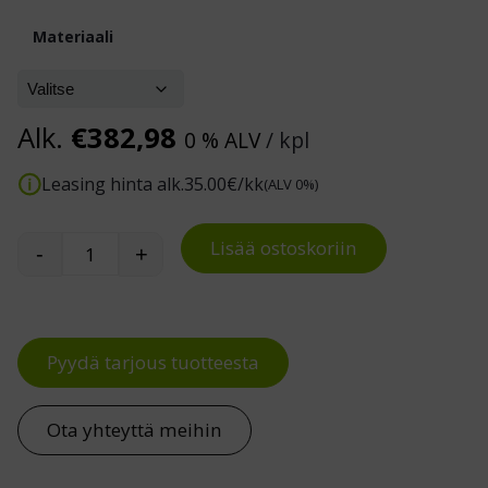
Materiaali
Alk.
€
382,98
0 % ALV
/ kpl
Leasing hinta alk.
35.00
€/kk
(ALV 0%)
Lisää ostoskoriin
-
+
RST-tarjoiluvaunu määrä
Pyydä tarjous tuotteesta
Ota yhteyttä meihin