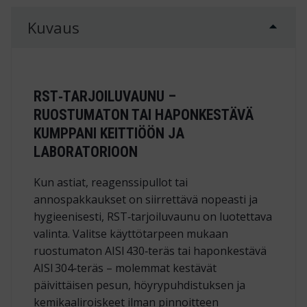
Kuvaus
RST‑TARJOILUVAUNU –
RUOSTUMATON TAI HAPONKESTÄVÄ
KUMPPANI KEITTIÖÖN JA
LABORATORIOON
Kun astiat, reagenssipullot tai
annospakkaukset on siirrettävä nopeasti ja
hygieenisesti, RST‑tarjoiluvaunu on luotettava
valinta. Valitse käyttötarpeen mukaan
ruostumaton AISI 430‑teräs tai haponkestävä
AISI 304‑teräs – molemmat kestävät
päivittäisen pesun, höyrypuhdistuksen ja
kemikaaliroiskeet ilman pinnoitteen