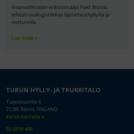
Ilmanvaihtoalan erikoisosaaja Fläkt Woods
tehosti sisälogistiikkaa läpivirtaushyllyillä ja
nostureilla.
Lue lisää »
TURUN HYLLY- JA TRUKKITALO
Tuijussuontie 6
21280 Raisio, FINLAND
Katso kartalla »
02 4310 400