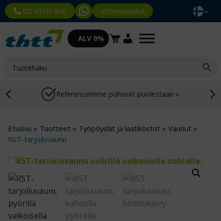
Yhteystiedot
02 4310 400
ALV 0%
Referenssimme puhuvat puolestaan »
Etusivu
»
Tuotteet
»
Työpöydät ja laatikostot
»
Vaunut
»
RST-tarjoiluvaunu