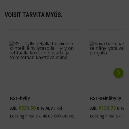
VOISIT TARVITA MYÖS:
Next
RST-hylly
RST-seinähylly
€
530,56
€
136,73
Alk.
0 % ALV
/ kpl
Alk.
0 % A
Leasing hinta alk.
48.00
€/kk
Leasing hinta alk.
12.
(ALV 0%)