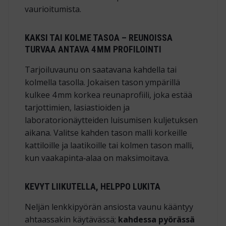
vaurioitumista.
KAKSI TAI KOLME TASOA – REUNOISSA
TURVAA ANTAVA 4 MM PROFILOINTI
Tarjoiluvaunu on saatavana kahdella tai
kolmella tasolla. Jokaisen tason ympärillä
kulkee 4 mm korkea reunaprofiili, joka estää
tarjottimien, lasiastioiden ja
laboratorionäytteiden luisumisen kuljetuksen
aikana. Valitse kahden tason malli korkeille
kattiloille ja laatikoille tai kolmen tason malli,
kun vaakapinta‑alaa on maksimoitava.
KEVYT LIIKUTELLA, HELPPO LUKITA
Neljän lenkkipyörän ansiosta vaunu kääntyy
ahtaassakin käytävässä;
kahdessa pyörässä