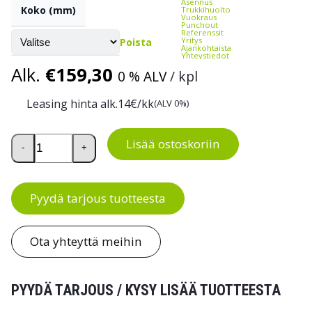
Asennus
Koko (mm)
Trukkihuolto
Vuokraus
Punchout
Referenssit
Yritys
Poista
Ajankohtaista
Yhteystiedot
Alk.
€
159,30
0 % ALV
/ kpl
Leasing hinta alk.
14
€/kk
(ALV 0%)
Säätöhylly Treston WB-työpöytään määrä
Lisää ostoskoriin
-
+
Pyydä tarjous tuotteesta
Ota yhteyttä meihin
PYYDÄ TARJOUS / KYSY LISÄÄ TUOTTEESTA