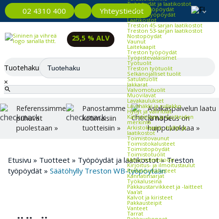
Työpöydät ja laatikostot
Kevyet työpöydät
Yhteystiedot
02 4310 400
Raskaat työpöydät
Laatikostot
Treston 45-sarjan laatikostot
Treston 53-sarjan laatikostot
Nostopöydät
25,5 % ALV
Vaunut
Laitekaapit
Treston työpöydät
Työpistevalaisimet
Työtuolit
Tuotehaku
Treston työtuolit
Selkänojalliset tuolit
Satulatuolit
×
Jakkarat
Valvomotuolit
Muovilavat
Lavakaulukset
Lavahäkki ja rullakko
Referenssimme
Panostamme
Asiakaspalvelun laatu
Hyllyt ja väliritilät
Kalusteiden ja tuotteiden
puhuvat
kotimaisiin
ja nopeus on
merkintä
puolestaan »
tuotteisiin »
huippuluokkaa »
Arkistokaapit, -hyllyt ja -
laatikostot
Toimistovaunut
Toimistokalusteet
Toimistopöydät
Toimistotuolit
Etusivu
»
Tuotteet
»
Työpöydät ja laatikostot
»
Treston
Matot toimistoon
Kirjoitus- ja ilmoitustaulut
työpöydät
»
Säätöhylly Treston WB-työpöytään
Reikälevykalusteet
Kannatinsarjat
Työkaluseinä
Pakkaustarvikkeet ja -laitteet
Vaa'at
Kalvot ja kiristeet
Pakkausteipit
Vanteet
Tarrat
Pakkauskoneet