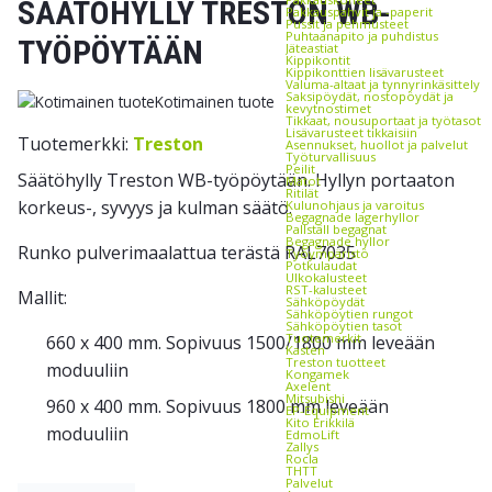
SÄÄTÖHYLLY TRESTON WB-
Pakkauspahvit ja -paperit
Pussit ja pehmusteet
Puhtaanapito ja puhdistus
TYÖPÖYTÄÄN
Jäteastiat
Kippikontit
Kippikonttien lisävarusteet
Valuma-altaat ja tynnyrinkäsittely
Saksipöydät, nostopöydät ja
Kotimainen tuote
kevytnostimet
Tikkaat, nousuportaat ja työtasot
Lisävarusteet tikkaisiin
Tuotemerkki:
Treston
Asennukset, huollot ja palvelut
Työturvallisuus
Peilit
Säätöhylly Treston WB-työpöytään. Hyllyn portaaton
Matot
Ritilät
korkeus-, syvyys ja kulman säätö.
Kulunohjaus ja varoitus
Begagnade lagerhyllor
Pallställ begagnat
Begagnade hyllor
Runko pulverimaalattua terästä RAL7035
Työympäristö
Potkulaudat
Ulkokalusteet
RST-kalusteet
Mallit:
Sähköpöydät
Sähköpöytien rungot
Sähköpöytien tasot
Tuotemerkit
660 x 400 mm. Sopivuus 1500/1800 mm leveään
Kasten
Treston tuotteet
moduuliin
Kongamek
Axelent
Mitsubishi
960 x 400 mm. Sopivuus 1800 mm leveään
EP-Equipment
Kito Erikkilä
moduuliin
EdmoLift
Zallys
Rocla
THTT
Palvelut