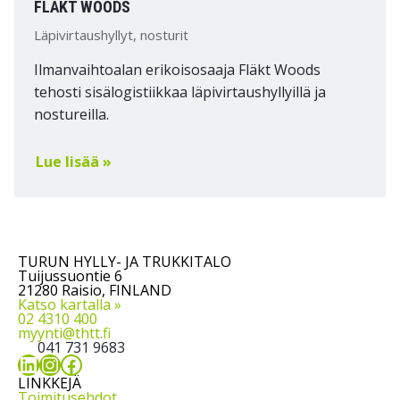
FLÄKT WOODS
Läpivirtaushyllyt, nosturit
Ilmanvaihtoalan erikoisosaaja Fläkt Woods
tehosti sisälogistiikkaa läpivirtaushyllyillä ja
nostureilla.
Lue lisää »
TURUN HYLLY- JA TRUKKITALO
Tuijussuontie 6
21280 Raisio, FINLAND
Katso kartalla »
02 4310 400
myynti@thtt.fi
041 731 9683
LinkedIn
Instagram
Facebook
LINKKEJÄ
Toimitusehdot