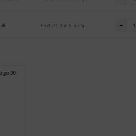
Tres
-
+
lli
€
570,21
0 % ALV
/ kpl