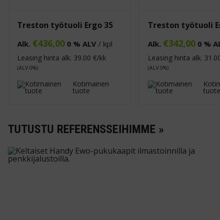
Treston työtuoli Ergo 35
Treston työtuoli E
€
436,00
€
342,00
Alk.
0 % ALV
/ kpl
Alk.
0 % A
Leasing hinta alk.
39.00
€/kk
Leasing hinta alk.
31.0
(ALV 0%)
(ALV 0%)
Kotimainen
Koti
tuote
tuot
TUTUSTU REFERENSSEIHIMME »