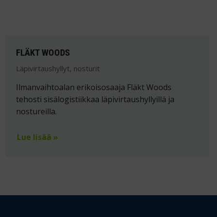
FLÄKT WOODS
Läpivirtaushyllyt, nosturit
Ilmanvaihtoalan erikoisosaaja Fläkt Woods
tehosti sisälogistiikkaa läpivirtaushyllyillä ja
nostureilla.
Lue lisää »