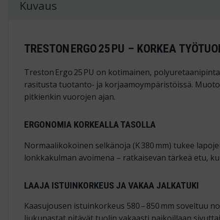
Kuvaus
TRESTON ERGO 25 PU – KORKEA TYÖTU
Treston Ergo 25 PU on kotimainen, polyuretaanipintai
rasitusta tuotanto‑ ja korjaamoympäristöissä. Muotoon
pitkienkin vuorojen ajan.
ERGONOMIA KORKEALLA TASOLLA
Normaalikokoinen selkänoja (K 380 mm) tukee lapojen 
lonkkakulman avoimena – ratkaisevan tärkeä etu, kun 
LAAJA ISTUINKORKEUS JA VAKAA JALKATUKI
Kaasujousen istuinkorkeus 580 – 850 mm soveltuu nost
liukunastat pitävät tuolin vakaasti paikoillaan sivutta