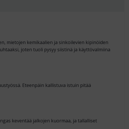
n, mietojen kemikaalien ja sinkoilevien kipinöiden
taaksi, joten tuoli pysyy siistinä ja käyttövalmiina
styössä. Eteenpäin kallistuva istuin pitää
gas keventää jalkojen kuormaa, ja tallalliset