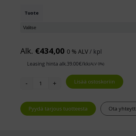
Tuote
Alk.
€
434,00
0 % ALV
/ kpl
Leasing hinta alk.
39.00
€/kk
(ALV 0%)
Lisää ostoskoriin
-
+
Treston työtuoli Ergo 25 PU määrä
Pyydä tarjous tuotteesta
Ota yhteyt