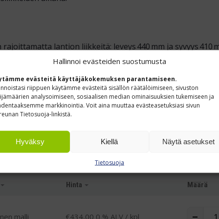
en rajoittamatta lantion liikkeitä: leveys 440 mm ja syvyys 4
Hallinnoi evästeiden suostumusta
 kokoonpanoon, pakkausalueille, korjaamoihin ja tarkkuustyö
ytämme evästeitä käyttäjäkokemuksen parantamiseen.
innoistasi riippuen käytämme evästeitä sisällön räätälöimiseen, sivuston
omisseja.
ijämäärien analysoimiseen, sosiaalisen median ominaisuuksien tukemiseen ja
dentaaksemme markkinointia. Voit aina muuttaa evästeasetuksiasi sivun
reunan Tietosuoja-linkistä.
Hyväksy
Kiellä
Näytä asetukset
Tietosuoja
Hinta
Määrä
Tres
-
+
inen malli
€
434,00
0 % ALV
/ kpl