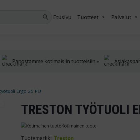
Palvelemme arkis
Etusivu
Tuotteet
Palvelut
Panostamme kotimaisiin tuotteisiin »
Asiakaspal
työtuoli Ergo 25 PU
TRESTON TYÖTUOLI E
Kotimainen tuote
Tuotemerkki:
Treston