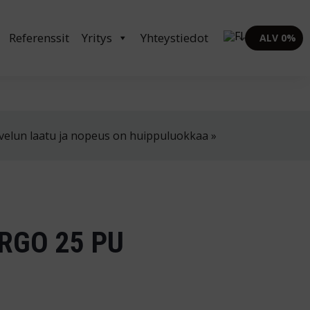
in klo 8-16
02 4310 400
myynti@thtt.fi
Referenssit
Yritys
Yhteystiedot
ALV 0%
velun laatu ja nopeus on huippuluokkaa »
RGO 25 PU