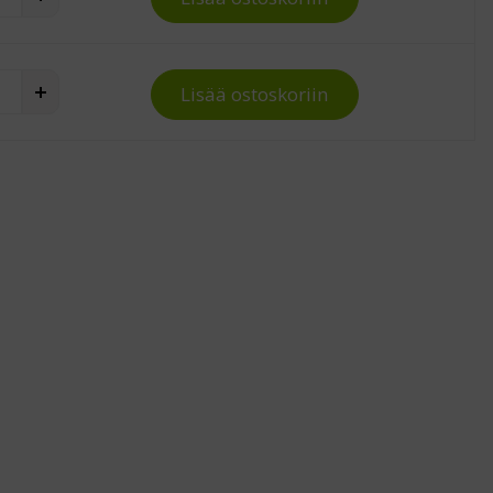
ton työtuoli Ergo 25 PU quantity
Lisää ostoskoriin