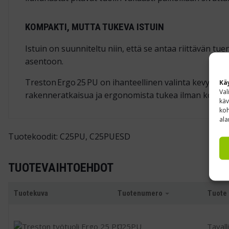
KOMPAKTI, MUTTA TUKEVA ISTUIN
Istuin on suunniteltu niin, että se antaa riittävän tu
asentoon.
Treston Ergo 25 PU on ihanteellinen valinta kevyeen
Kä
Val
rakenneratkaisua ja ergonomista tukea ilman kompr
käv
koh
ala
Tuotekoodit: C25PU, C25PUESD
TUOTEVAIHTOEHDOT
Tuotekuva
Tuotenumero
Tuote
C25PU
Tavall