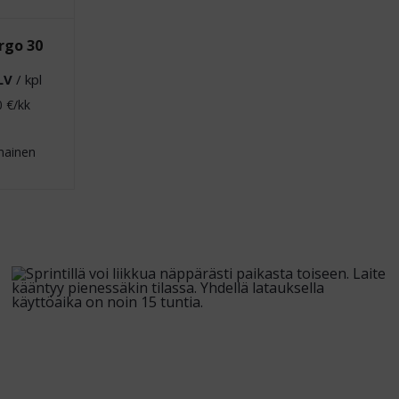
rgo 30
LV
/ kpl
0
€/kk
mainen
e