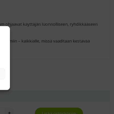
10 mm ohjaavat käyttäjän luonnolliseen, ryhdikkääseen
asemiin – kaikkialle, missä vaaditaan kestävää
ton työtuoli Ergo 25 PU quantity
Lisää ostoskoriin