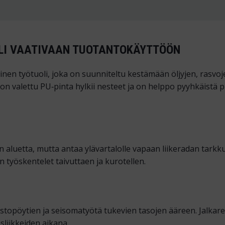
OLI VAATIVAAN TUOTANTOKÄYTTÖÖN
nen työtuoli, joka on suunniteltu kestämään öljyjen, rasvoje
 valettu PU‑pinta hylkii nesteet ja on helppo pyyhkäistä puh
aluetta, mutta antaa ylävartalolle vapaan liikeradan tarkkuu
työskentelet taivuttaen ja kurotellen.
opöytien ja seisomatyötä tukevien tasojen ääreen. Jalkaren
isliikkeiden aikana.