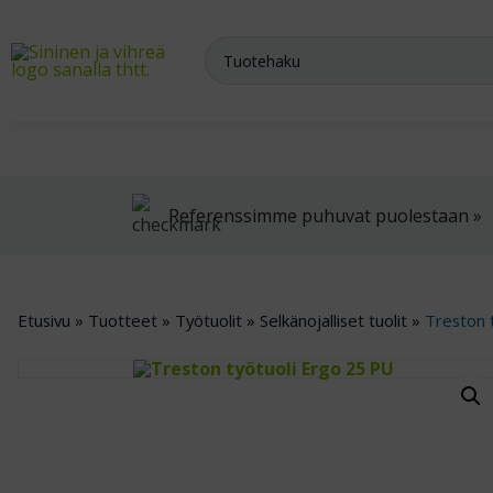
Meiltä saat varasto-, teollisuus- ja arkistokalusteet sekä trukit
Referenssimme puhuvat puolestaan »
Etusivu
»
Tuotteet
»
Työtuolit
»
Selkänojalliset tuolit
»
Treston 