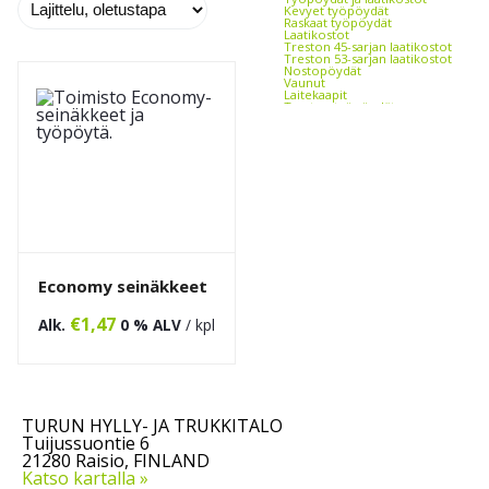
Kevyet työpöydät
Raskaat työpöydät
Laatikostot
Treston 45-sarjan laatikostot
Treston 53-sarjan laatikostot
Nostopöydät
Vaunut
Laitekaapit
Treston työpöydät
Työpistevalaisimet
Työtuolit
Treston työtuolit
Selkänojalliset tuolit
Satulatuolit
Jakkarat
Valvomotuolit
Muovilavat
Lavakaulukset
Lavahäkki ja rullakko
Hyllyt ja väliritilät
Kalusteiden ja tuotteiden
merkintä
Arkistokaapit, -hyllyt ja -
Economy seinäkkeet
laatikostot
Toimistovaunut
Toimistokalusteet
€
1,47
Toimistopöydät
Alk.
0 % ALV
/ kpl
Toimistotuolit
Matot toimistoon
Kirjoitus- ja ilmoitustaulut
Reikälevykalusteet
Kannatinsarjat
Työkaluseinä
Pakkaustarvikkeet ja -laitteet
Vaa'at
TURUN HYLLY- JA TRUKKITALO
Kalvot ja kiristeet
Tuijussuontie 6
Pakkausteipit
Vanteet
21280 Raisio, FINLAND
Tarrat
Katso kartalla »
Pakkauskoneet