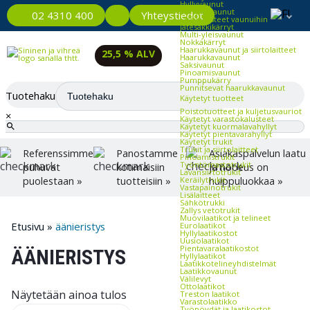
Hyllyvaunut
Tarjoiluvaunut
Yhteystiedot
02 4310 400
Lisävarusteet vaunuihin
Jätesäkkikärryt
Multi-yleisvaunut
Nokkakärryt
Haarukkavaunut ja siirtolaitteet
25,5 % ALV
Haarukkavaunut
Saksivaunut
Pinoamisvaunut
Pumppukärry
Punnitsevat haarukkavaunut
Tuotehaku
Käytetyt tuotteet
Poistotuotteet ja kuljetusvauriot
×
Käytetyt varastokalusteet
Käytetyt kuormalavahyllyt
Käytetyt pientavarahyllyt
Käytetyt trukit
Trukit ja siirtolaitteet
Referenssimme
Panostamme
Asiakaspalvelun laatu
Pinoamistrukit
Työntömastotrukit
puhuvat
kotimaisiin
ja nopeus on
Lavansiirtotrukit
Keräilytrukit
puolestaan »
tuotteisiin »
huippuluokkaa »
Vastapainotrukit
Lisälaitteet
Sähkötrukki
Zallys vetotrukit
Muovilaatikot ja telineet
Etusivu
»
äänieristys
Eurolaatikot
Hyllylaatikostot
Uusiolaatikot
Pientavaralaatikostot
ÄÄNIERISTYS
Hyllylaatikot
Laatikkotelineyhdistelmät
Laatikkovaunut
Välilevyt
Ottolaatikot
Näytetään ainoa tulos
Treston laatikot
Varastolaatikko
Työpöydät ja laatikostot