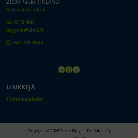
21280 Raisio, FINLAND
Katso kartalla »
02 4310 400
myynti@thtt.fi
041 731 9683
LinkedIn
Instagram
Facebook
LINKKEJÄ
Toimitusehdot
Copyright © 2026 Turun Hylly- ja Trukkitalo Oy