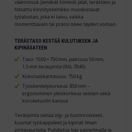
väännössä. Jämäkät kiinteät jalat, terästaso ja
hitsattu kiinnityskehikko muodostavat
työalustan, joka ei taivu, vaikka
momenttiavain tai prässi iskee täyden voiman.
TERÄSTASO KESTÄÄ KULUTUKSEN JA
KIPINÄSATEEN
Taso: 1500 × 750 mm, paksuus 50 mm,
1,5 mm teräspinta (RAL 7045)
Kokonaiskantavuus: 750 kg
Työskentelykorkeus: 850 mm –
ergonominen yleiskorkeus seisten sekä
koroketuolin kanssa
Teräspinta sietää öljy‑ ja liuotinroiskeet,
kuumat työkappaleet ja kipinät ilman
pintavaurioita. Puhdistus käy paineilmalla ja