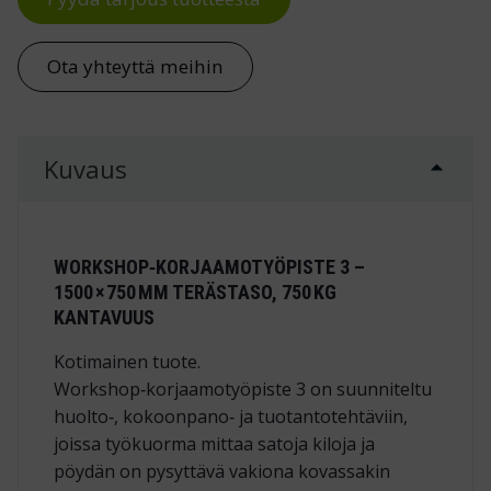
Ota yhteyttä meihin
Kuvaus
WORKSHOP‑KORJAAMOTYÖPISTE 3 –
1500 × 750 MM TERÄSTASO, 750 KG
KANTAVUUS
Kotimainen tuote.
Workshop‑korjaamotyöpiste 3 on suunniteltu
huolto‑, kokoonpano‑ ja tuotantotehtäviin,
joissa työkuorma mittaa satoja kiloja ja
pöydän on pysyttävä vakiona kovassakin