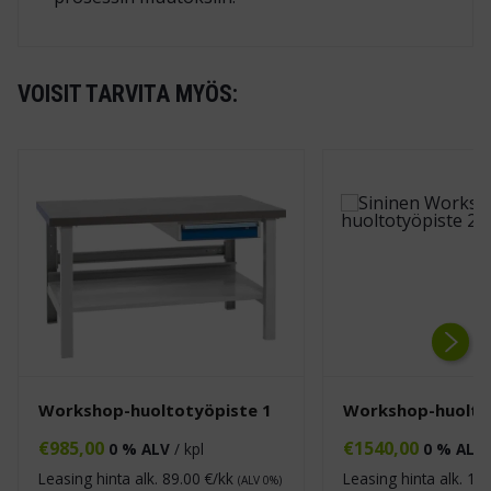
VOISIT TARVITA MYÖS:
Next
Workshop-huoltotyöpiste 1
Workshop-huolto
€
985,00
€
1540,00
0 % ALV
/ kpl
0 % ALV
Leasing hinta alk.
89.00
€/kk
Leasing hinta alk.
139
(ALV 0%)