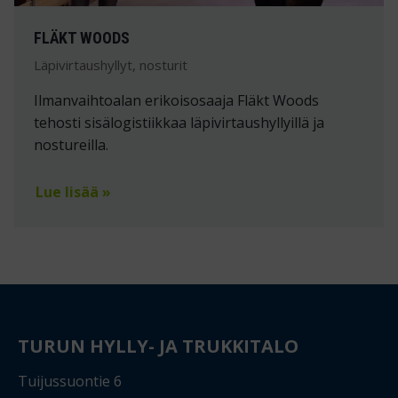
FLÄKT WOODS
Läpivirtaushyllyt, nosturit
Ilmanvaihtoalan erikoisosaaja Fläkt Woods
tehosti sisälogistiikkaa läpivirtaushyllyillä ja
nostureilla.
Lue lisää »
TURUN HYLLY- JA TRUKKITALO
Tuijussuontie 6