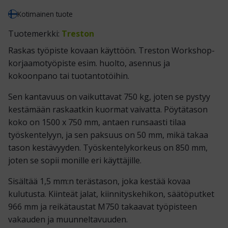
Kotimainen tuote
Tuotemerkki:
Treston
Raskas työpiste kovaan käyttöön. Treston Workshop-
korjaamotyöpiste esim. huolto, asennus ja
kokoonpano tai tuotantotöihin.
Sen kantavuus on vaikuttavat 750 kg, joten se pystyy
kestämään raskaatkin kuormat vaivatta. Pöytätason
koko on 1500 x 750 mm, antaen runsaasti tilaa
työskentelyyn, ja sen paksuus on 50 mm, mikä takaa
tason kestävyyden. Työskentelykorkeus on 850 mm,
joten se sopii monille eri käyttäjille.
Sisältää 1,5 mm:n terästason, joka kestää kovaa
kulutusta. Kiinteät jalat, kiinnityskehikon, säätöputket
966 mm ja reikätaustat M750 takaavat työpisteen
vakauden ja muunneltavuuden.