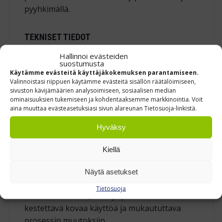
pyyhkimällä.
TEKNISET TIEDOT
Hallinnoi evästeiden
Pöytä­taso: teräs (50 mm), 1500 × 750 mm
suostumusta
Kantavuus: 750 kg
Käytämme evästeitä käyttäjäkokemuksen parantamiseen.
Valinnoistasi riippuen käytämme evästeitä sisällön räätälöimiseen,
Runko: pulverimaalattu teräs, RAL 7035
sivuston kävijämäärien analysoimiseen, sosiaalisen median
ominaisuuksien tukemiseen ja kohdentaaksemme markkinointia. Voit
Työskentelykorkeus: 850 mm (kiinteä)
aina muuttaa evästeasetuksiasi sivun alareunan Tietosuoja-linkistä.
Takaosa: 3 × säätöputki 966 mm, 2 × M750
Hyväksy
reikälevy
Kiellä
Workshop‑korjaamotyöpiste 3 tarjoaa
huippukestävyyden ja muunneltavuuden
Näytä asetukset
raskaimpaan huolto‑ ja korjaamotyöhön –
Tietosuoja
varma investointi, kun työpisteen on
kestettävä kovaa käyttöä ja mukaututtava
prosessin muutoksiin.