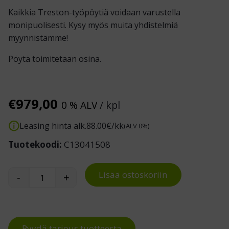
Kaikkia Treston-työpöytiä voidaan varustella
monipuolisesti. Kysy myös muita yhdistelmiä
myynnistämme!
Pöytä toimitetaan osina.
€
979,00
0 % ALV
/ kpl
Leasing hinta alk.
88.00
€/kk
(ALV 0%)
Tuotekoodi:
C13041508
Lisää ostoskoriin
-
+
Workshop-korjaamotyöpiste 3 määrä
Pyydä tarjous tuotteesta