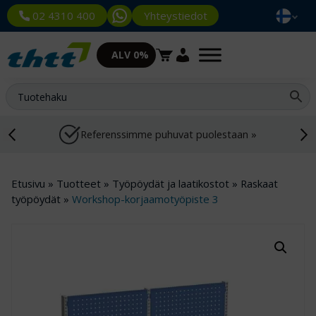
Yhteystiedot
02 4310 400
ALV 0%
Referenssimme puhuvat puolestaan »
Etusivu
»
Tuotteet
»
Työpöydät ja laatikostot
»
Raskaat
työpöydät
»
Workshop-korjaamotyöpiste 3